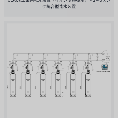
CLACK工業用軟水装置（イオン交換樹脂） - 2～6タン
ク統合型造水装置