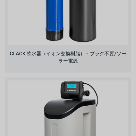
ハネウェル
アズビル（山武）
オルトレマーレ
NIPCON
CLACK 軟水器（イオン交換樹脂） - プラグ不要/ソー
ラー電源
トロコイド
国内
自我
加藤
レシップ
ATS