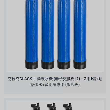
克拉克CLACK 工業軟水機 (離子交換樹脂) – 3用1備+動
態供水+多衛浴專用 (飯店級)