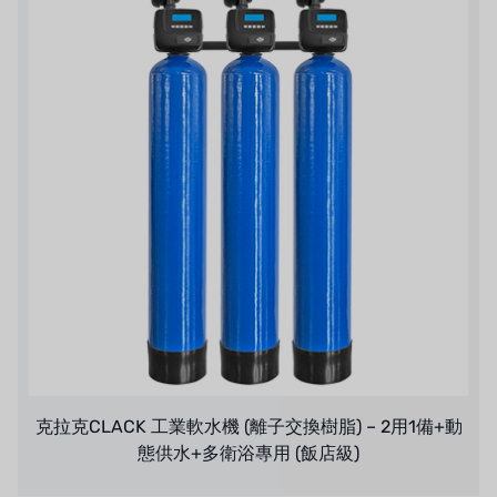
克拉克CLACK 工業軟水機 (離子交換樹脂) – 2用1備+動
態供水+多衛浴專用 (飯店級)