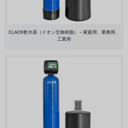
アメリカのプルサフィーダー
デンマークダンフォス
CLACK軟水器（イオン交換樹脂） – 家庭用、業務用、
タイHAYCARB
工業用
フランスSUNTEC
UK PUROLITE
日本のNOP
日本オリンピック
日本勝浦
BRAHMA、イタリア
鷺宮