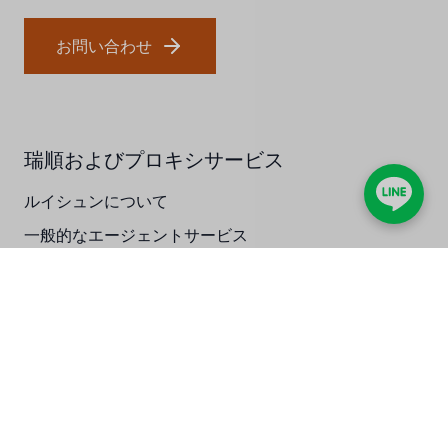
ジャコビ
お問い合わせ
ETATRON
ウェーブサイバー
瑞順およびプロキシサービス
ボスキーニ
ルイシュンについて
NIPPON
一般的なエージェントサービス
WL
製品とソリューション
キャッシュアクメ
熱エネルギーソリューション
矢崎
水質ソリューション
RUNXIN
ケミカルソリューション