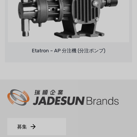
ハネウェル
アズビル（山武）
オルトレマーレ
Etatron – AP 分注機 (分注ポンプ)
NIPCON
トロコイド
国内
自我
加藤
レシップ
募集
ATS