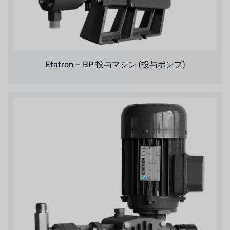
SIEMENSドイツ
アメリカのプルサフィーダー
デンマークダンフォス
Etatron – BP 投与マシン (投与ポンプ)
タイHAYCARB
フランスSUNTEC
UK PUROLITE
日本のNOP
日本オリンピック
日本勝浦
BRAHMA、イタリア
鷺宮