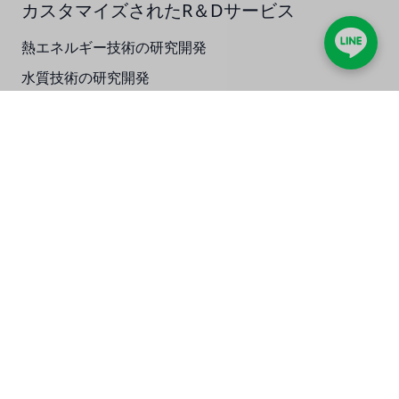
NIPCON
カスタマイズされたR＆Dサービス
トロコイド
熱エネルギー技術の研究開発
水質技術の研究開発
国内
化学技術の研究開発
自我
加藤
連絡先住所
台北市中正区
レシップ
No. 121、セクション1、Chongqing South Road
ATS
顧客サービス
ジャコビ
電話
02-2331-1097
ETATRON
ファックス
02-2331-9629
Eメール
info@jadesun.com
ウェーブサイバー
YouTubeビデオを教えるテクノロジー
ボスキーニ