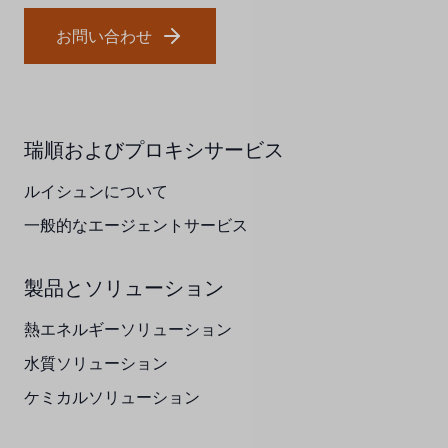
フランスSUNTEC
お問い合わせ
UK PUROLITE
日本のNOP
日本オリンピック
瑞順およびプロキシサービス
日本勝浦
ルイシュンについて
一般的なエージェントサービス
BRAHMA、イタリア
鷺宮
製品とソリューション
ハネウェル
熱エネルギーソリューション
アズビル（山武）
水質ソリューション
ケミカルソリューション
オルトレマーレ