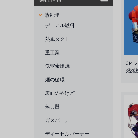
熱処理
デュアル燃料
熱風ダクト
重工業
OM
低窒素燃焼
燃焼機
煙の循環
表面のやけど
蒸し器
ガスバーナー
ディーゼルバーナー