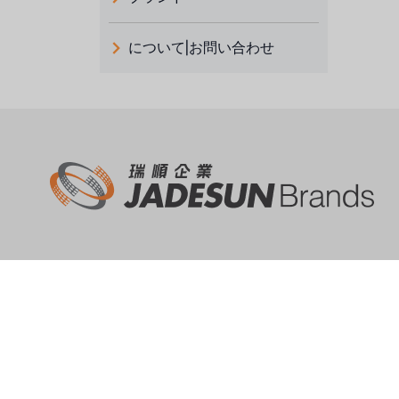
義大利 ATLAS
について|お問い合わせ
日本 TOHKEMY
ルイシュンについて
義大利AQUA
お問い合わせ
デモブランド
リクルートリセラーフォーム
USダウ
アイデックスUSA
US CLACK
エマーソン、アメリカ
瑞順およびプロキシサービ
製品とソリュー
ス
アメリカンペンテア
熱エネルギーソリュ
ルイシュンについて
水質ソリューション
SIEMENSドイツ