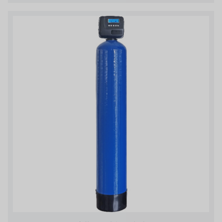
フランスSUNTEC
UK PUROLITE
日本のNOP
日本オリンピック
日本勝浦
BRAHMA、イタリア
鷺宮
ハネウェル
アズビル（山武）
オルトレマーレ