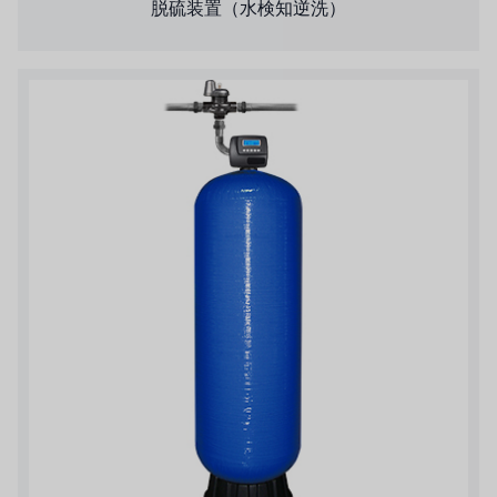
脱硫装置（水検知逆洗）
NIPCON
トロコイド
国内
自我
加藤
レシップ
ATS
ジャコビ
ETATRON
ウェーブサイバー