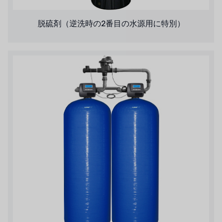
ボスキーニ
脱硫剤（逆洗時の2番目の水源用に特別）
NIPPON
WL
キャッシュアクメ
矢崎
RUNXIN