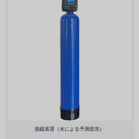
デモブランド
リクルートリセラーフォーム
USダウ
アイデックスUSA
US CLACK
エマーソン、アメリカ
アメリカンペンテア
SIEMENSドイツ
アメリカのプルサフィーダー
デンマークダンフォス
脱硫装置（水による予測逆洗）
タイHAYCARB