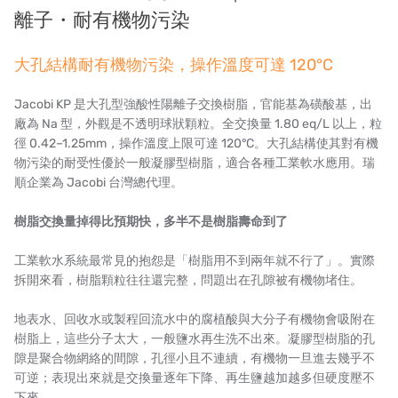
離子・耐有機物污染
UK PUROLITE
大孔結構耐有機物污染，操作溫度可達 120°C
Japanese NOP
Jacobi KP 是大孔型強酸性陽離子交換樹脂，官能基為磺酸基，出
Japan OLYMPIA
廠為 Na 型，外觀是不透明球狀顆粒。全交換量 1.80 eq/L 以上，粒
徑 0.42–1.25mm，操作溫度上限可達 120°C。大孔結構使其對有機
Japan KATSURA
物污染的耐受性優於一般凝膠型樹脂，適合各種工業軟水應用。瑞
順企業為 Jacobi 台灣總代理。
BRAHMA, Italy
樹脂交換量掉得比預期快，多半不是樹脂壽命到了
SAGINOMIYA
工業軟水系統最常見的抱怨是「樹脂用不到兩年就不行了」。實際
HONEYWELL
拆開來看，樹脂顆粒往往還完整，問題出在孔隙被有機物堵住。
AZBIL (YAMATAKE)
地表水、回收水或製程回流水中的腐植酸與大分子有機物會吸附在
樹脂上，這些分子太大，一般鹽水再生洗不出來。凝膠型樹脂的孔
OLTREMARE
隙是聚合物網絡的間隙，孔徑小且不連續，有機物一旦進去幾乎不
可逆；表現出來就是交換量逐年下降、再生鹽越加越多但硬度壓不
NIPCON
下來。