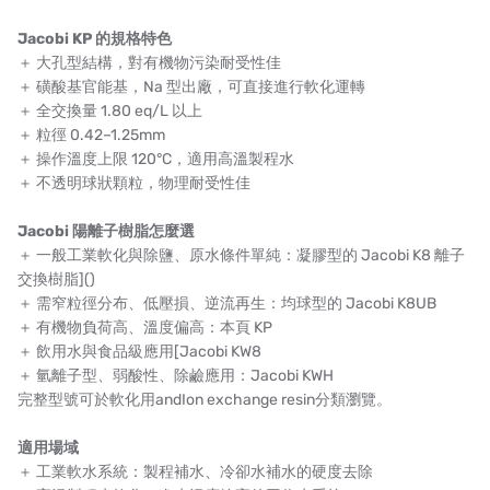
NIPPON
Jacobi KP 的規格特色
＋ 大孔型結構，對有機物污染耐受性佳
WL
＋ 磺酸基官能基，Na 型出廠，可直接進行軟化運轉
＋ 全交換量 1.80 eq/L 以上
CASH ACME
＋ 粒徑 0.42–1.25mm
＋ 操作溫度上限 120°C，適用高溫製程水
YAZAKI
＋ 不透明球狀顆粒，物理耐受性佳
RUNXIN
Jacobi 陽離子樹脂怎麼選
＋ 一般工業軟化與除鹽、原水條件單純：凝膠型的
Jacobi K8 離子
交換樹脂
]()
＋ 需窄粒徑分布、低壓損、逆流再生：均球型的
Jacobi K8UB
＋ 有機物負荷高、溫度偏高：本頁 KP
＋ 飲用水與食品級應用[
Jacobi KW8
＋ 氫離子型、弱酸性、除鹼應用：
Jacobi KWH
完整型號可於
軟化用
and
Ion exchange resin
分類瀏覽。
適用場域
＋ 工業軟水系統：製程補水、冷卻水補水的硬度去除