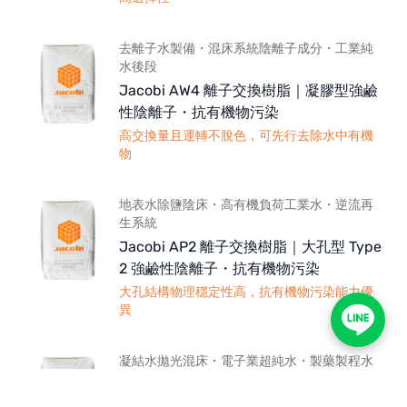
去離子水製備・混床系統陰離子成分・工業純
水後段
Jacobi AW4 離子交換樹脂｜凝膠型強鹼
性陰離子・抗有機物污染
高交換量且運轉不脫色，可先行去除水中有機
物
地表水除鹽陰床・高有機負荷工業水・逆流再
生系統
Jacobi AP2 離子交換樹脂｜大孔型 Type
2 強鹼性陰離子・抗有機物污染
大孔結構物理穩定性高，抗有機物污染能力優
異
凝結水拋光混床・電子業超純水・製藥製程水
後段
Jacobi AP-MB 離子交換樹脂｜混床專用