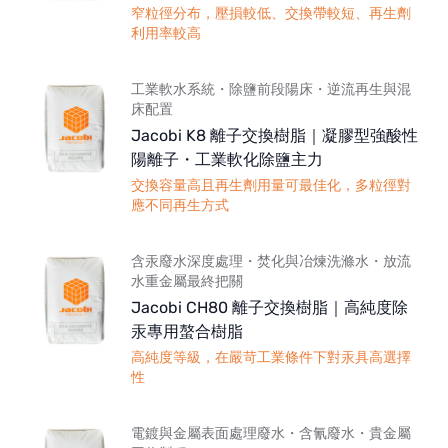
窄粒徑分布，壓損較低、交換帶較短、再生劑
利用率較高
工業軟水系統・除鹽前段陽床・逆流再生與混
床配置
Jacobi K8 離子交換樹脂｜凝膠型強酸性
陽離子・工業軟化除鹽主力
交換容量高且再生劑用量可最佳化，多粒徑對
應不同再生方式
含汞廢水深度處理・焚化與冶煉洗滌水・放流
水重金屬最終把關
Jacobi CH80 離子交換樹脂｜高純度除
汞專用螯合樹脂
高純度等級，在嚴苛工業條件下對汞具高選擇
性
電鍍與金屬表面處理廢水・含氰廢水・貴金屬