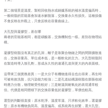
TROCHOID
第二個場景是溫度。製程回收熱水或鍋爐系統的補水溫度偏高時，
一般樹脂的官能基會加速水解脫落，交換量永久性損失。這種損傷
domestic
不會反映在外觀上，只會反映在容量曲線上。
EGO
大孔型與凝膠型，差在哪
兩者的官能基相同，都是磺酸基，交換機制也一樣。差別在物理結
KATO
構。
LECIP
凝膠型樹脂沒有真正的孔洞，離子是靠聚合物鏈之間的間隙擴散進
出，交換容量高、單位成本低，是一般軟化的主力。大孔型樹脂則
ATS
在製造時導入致孔劑，形成永久性的連通孔道與更大的內表面積。
JACOBI
這帶來三個實務差異：一是大分子有機物進得去也出得來，再生時
可被有效洗脫，抗污染能力較強；二是孔道結構讓樹脂在膨脹收縮
ETATRON
時應力分散，物理耐受性較好；三是耐溫與耐氧化的表現通常較
佳。代價是相同體積下的交換容量低於凝膠型，單價也較高。
WAVE CYBER
選型的判斷很直接：原水乾淨、溫度常溫、只求軟化效率，選凝膠
BOSCHINI
型；原水有機物負荷高、溫度偏高、或系統再生頻繁，選大孔型。