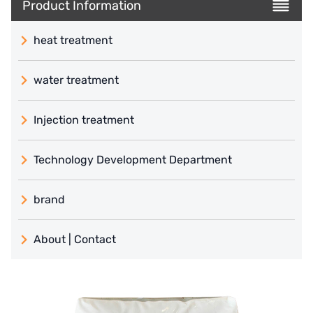
Product Information
heat treatment
water treatment
Injection treatment
Technology Development Department
brand
義大利 ATLAS
About | Contact
日本 TOHKEMY
About Jadesun
義大利AQUA
contact us