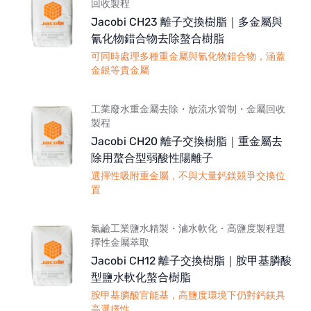
回收製程
Jacobi CH23 離子交換樹脂｜多金屬與
氰化物錯合物去除螯合樹脂
可同時處理多種重金屬與氰化物錯合物，涵蓋
金銀等貴金屬
工業廢水重金屬去除・放流水管制・金屬回收
製程
Jacobi CH20 離子交換樹脂｜重金屬去
除用螯合型弱酸性陽離子
選擇性吸附重金屬，不與大量鈣鎂競爭交換位
置
氯鹼工業鹽水精製・滷水軟化・高鹽度製程選
擇性金屬萃取
Jacobi CH12 離子交換樹脂｜胺甲基膦酸
型鹽水軟化螯合樹脂
胺甲基膦酸官能基，高鹽度環境下仍對鈣鎂具
高選擇性