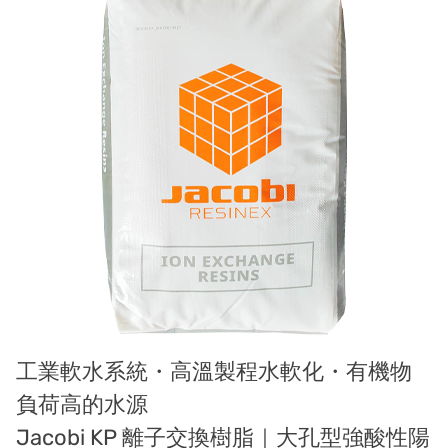
Demo brand
Recruit reseller form
US DOW
IDEX USA
US CLACK
EMERSON, USA
American PENTAIR
SIEMENS Germany
American PULSAFEEDER
Denmark DANFOSS
工業軟水系統・高溫製程水軟化・有機物
Thailand HAYCARB
負荷高的水源
Jacobi KP 離子交換樹脂｜大孔型強酸性陽
France SUNTEC