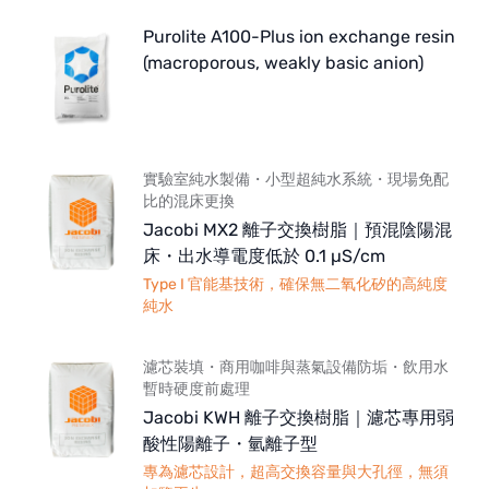
Purolite A100-Plus ion exchange resin
(macroporous, weakly basic anion)
實驗室純水製備・小型超純水系統・現場免配
比的混床更換
Jacobi MX2 離子交換樹脂｜預混陰陽混
床・出水導電度低於 0.1 µS/cm
Type I 官能基技術，確保無二氧化矽的高純度
純水
濾芯裝填・商用咖啡與蒸氣設備防垢・飲用水
暫時硬度前處理
Jacobi KWH 離子交換樹脂｜濾芯專用弱
酸性陽離子・氫離子型
專為濾芯設計，超高交換容量與大孔徑，無須