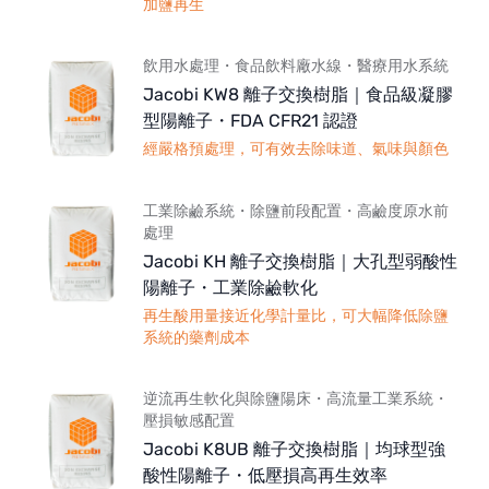
加鹽再生
飲用水處理・食品飲料廠水線・醫療用水系統
Jacobi KW8 離子交換樹脂｜食品級凝膠
型陽離子・FDA CFR21 認證
經嚴格預處理，可有效去除味道、氣味與顏色
工業除鹼系統・除鹽前段配置・高鹼度原水前
處理
Jacobi KH 離子交換樹脂｜大孔型弱酸性
陽離子・工業除鹼軟化
再生酸用量接近化學計量比，可大幅降低除鹽
系統的藥劑成本
逆流再生軟化與除鹽陽床・高流量工業系統・
壓損敏感配置
Jacobi K8UB 離子交換樹脂｜均球型強
酸性陽離子・低壓損高再生效率