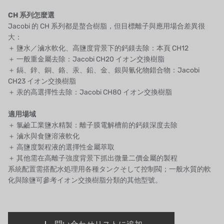
CH 系列怎麼選
キャッシュアクメ
Jacobi 的 CH 系列都是螯合樹脂，但目標離子與應用場合差異很
大：
矢崎
＋ 鹽水／滷水軟化、高鹽度背景下的鈣鎂去除：本頁 CH12
＋ 一般重金屬去除：
Jacobi CH20 イオン交換樹脂
RUNXIN
＋ 鎘、鋅、銅、鉻、汞、鉛、金、銀與氰化物錯合物：
Jacobi
CH23 イオン交換樹脂
＋ 汞的高選擇性去除：
Jacobi CH80 イオン交換樹脂
適用場域
＋ 氯鹼工業鹽水精製：離子膜電解槽前的鈣鎂深度去除
＋ 滷水與食鹽溶液軟化
＋ 高鹽度製程液的選擇性金屬萃取
＋ 其他需在高離子強度背景下抓出微量二價金屬的製程
系統配置需搭配
水処理用各種タンク
そして
控制閥
；一般水質的軟
化與除鹽可參考
イオン交換樹脂
分類的其他型號。