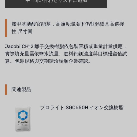
問い合わせリストに追加
胺甲基膦酸官能基，高鹽度環境下仍對鈣鎂具高選擇
性 尺寸圖
Jacobi CH12 離子交換樹脂依包裝容積或重量計量供應，
實際填充量需依鹽水流量、進料鈣鎂濃度與目標殘留值試
算。包裝規格與交期請洽瑞順企業確認。
関連製品
プロライト SGC650H イオン交換樹脂