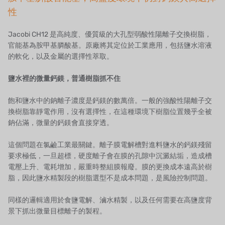
日本のNOP
性
日本オリンピック
Jacobi CH12 是高純度、優質級的大孔型弱酸性陽離子交換樹脂，
官能基為胺甲基膦酸基。原廠將其定位於工業應用，包括鹽水溶液
日本勝浦
的軟化，以及金屬的選擇性萃取。
BRAHMA、イタリア
鹽水裡的微量鈣鎂，普通樹脂抓不住
鷺宮
飽和鹽水中的鈉離子濃度是鈣鎂的數萬倍。一般的強酸性陽離子交
換樹脂靠靜電作用，沒有選擇性，在這種環境下樹脂位置幾乎全被
ハネウェル
鈉佔滿，微量的鈣鎂會直接穿透。
アズビル（山武）
這個問題在氯鹼工業最關鍵。離子膜電解槽對進料鹽水的鈣鎂殘留
要求極低，一旦超標，硬度離子會在膜的孔隙中沉澱結垢，造成槽
オルトレマーレ
電壓上升、電耗增加，嚴重時整組膜報廢。膜的更換成本遠高於樹
脂，因此鹽水精製段的樹脂選型不是成本問題，是風險控制問題。
NIPCON
同樣的邏輯適用於食鹽電解、滷水精製，以及任何需要在高鹽度背
トロコイド
景下抓出微量目標離子的製程。
国内