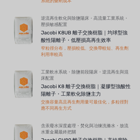
系統的藥劑成本
逆流再生軟化與除鹽陽床・高流量工業系統・
壓損敏感配置
Jacobi K8UB 離子交換樹脂｜均球型強
酸性陽離子・低壓損高再生效率
窄粒徑分布，壓損較低、交換帶較短、再生劑
利用率較高
工業軟水系統・除鹽前段陽床・逆流再生與混
床配置
Jacobi K8 離子交換樹脂｜凝膠型強酸性
陽離子・工業軟化除鹽主力
交換容量高且再生劑用量可最佳化，多粒徑對
應不同再生方式
含汞廢水深度處理・焚化與冶煉洗滌水・放流
水重金屬最終把關