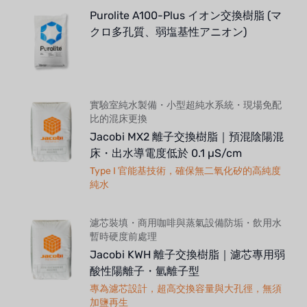
Purolite A100-Plus イオン交換樹脂 (マ
クロ多孔質、弱塩基性アニオン)
實驗室純水製備・小型超純水系統・現場免配
比的混床更換
Jacobi MX2 離子交換樹脂｜預混陰陽混
床・出水導電度低於 0.1 µS/cm
Type I 官能基技術，確保無二氧化矽的高純度
純水
濾芯裝填・商用咖啡與蒸氣設備防垢・飲用水
暫時硬度前處理
Jacobi KWH 離子交換樹脂｜濾芯專用弱
酸性陽離子・氫離子型
專為濾芯設計，超高交換容量與大孔徑，無須
加鹽再生