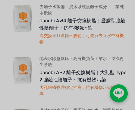
去離子水製備・混床系統陰離子成分・工業純
水後段
Jacobi AW4 離子交換樹脂｜凝膠型強鹼
性陰離子・抗有機物污染
高交換量且運轉不脫色，可先行去除水中有機
物
地表水除鹽陰床・高有機負荷工業水・逆流再
生系統
Jacobi AP2 離子交換樹脂｜大孔型 Type
2 強鹼性陰離子・抗有機物污染
大孔結構物理穩定性高，抗有機物污染能力優
異
凝結水拋光混床・電子業超純水・製藥製程水
後段
Jacobi AP-MB 離子交換樹脂｜混床專用
強鹼性陰離子