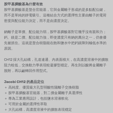
胺甲基膦酸基為什麼有效
胺甲基膦酸基是螯合官能基，它與金屬離子形成的是多點配位鍵，
自我
而不是單純的靜電吸引。這種結合方式的選擇性主要由離子的電荷
密度與配位能力決定，而不是由濃度決定。
加藤
鈉離子是單價、配位能力弱，胺甲基膦酸基對它幾乎沒有親和力；
レシップ
鈣、鎂是二價、配位能力強，即使濃度只有鈉的萬分之一，仍會優
先被抓住。這就是螯合樹脂能在飽和鹽水中把鈣鎂降到極低水準的
ATS
原因。
ジャコビ
CH12 採大孔結構，孔道連通、內表面積大，在高濃度溶液中的擴散
阻力較低，交換動力學表現較凝膠型穩定。再生則以酸將金屬離子
ETATRON
脫附，再以鹼轉回作用型式。
ウェーブサイバー
Jacobi CH12 的產品定位
＋ 高純度、優質級大孔型弱酸性陽離子交換樹脂
ボスキーニ
＋ 胺甲基膦酸基官能基，對二價金屬離子具選擇性
＋ 專為工業應用設計，包括鹽水溶液軟化
NIPPON
＋ 可用於金屬的選擇性萃取
＋ 大孔結構，高濃度溶液中的擴散表現穩定
WL