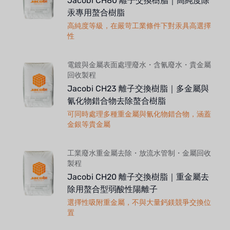
Jacobi CH80 離子交換樹脂｜高純度除
汞專用螯合樹脂
高純度等級，在嚴苛工業條件下對汞具高選擇
性
電鍍與金屬表面處理廢水・含氰廢水・貴金屬
回收製程
Jacobi CH23 離子交換樹脂｜多金屬與
氰化物錯合物去除螯合樹脂
可同時處理多種重金屬與氰化物錯合物，涵蓋
金銀等貴金屬
工業廢水重金屬去除・放流水管制・金屬回收
製程
Jacobi CH20 離子交換樹脂｜重金屬去
除用螯合型弱酸性陽離子
選擇性吸附重金屬，不與大量鈣鎂競爭交換位
置