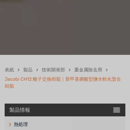
表紙
製品
技術開発部
重金属除去用
Jacobi CH12 離子交換樹脂｜胺甲基膦酸型鹽水軟化螯合
樹脂
製品情報
熱処理