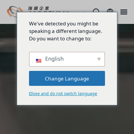
We've detected you might be
speaking a different language.
Do you want to change to:
English
Change Language
Close and do not switch language