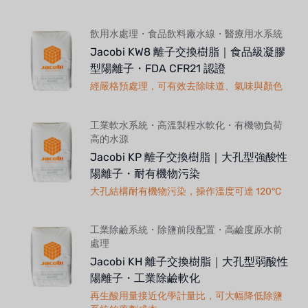
飲用水處理・食品飲料廠水線・醫療用水系統
Jacobi KW8 離子交換樹脂｜食品級凝膠
型陽離子・FDA CFR21 認證
經嚴格預處理，可有效去除味道、氣味與顏色
工業軟水系統・高溫製程水軟化・有機物負荷
高的水源
Jacobi KP 離子交換樹脂｜大孔型強酸性
陽離子・耐有機物污染
大孔結構耐有機物污染，操作溫度可達 120°C
工業除鹼系統・除鹽前段配置・高鹼度原水前
處理
Jacobi KH 離子交換樹脂｜大孔型弱酸性
陽離子・工業除鹼軟化
再生酸用量接近化學計量比，可大幅降低除鹽