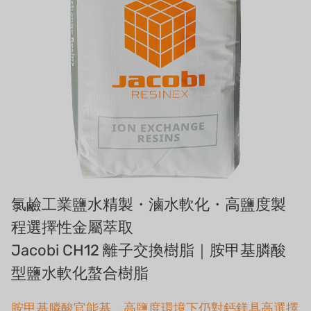
アイデックスUSA
US CLACK
エマーソン、アメリカ
アメリカンペンテア
SIEMENSドイツ
アメリカのプルサフィーダー
デンマークダンフォス
氯鹼工業鹽水精製・滷水軟化・高鹽度製
タイHAYCARB
程選擇性金屬萃取
Jacobi CH12 離子交換樹脂｜胺甲基膦酸
フランスSUNTEC
型鹽水軟化螯合樹脂
UK PUROLITE
胺甲基膦酸官能基，高鹽度環境下仍對鈣鎂具高選擇