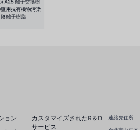
obi A25 離子交換樹
除鹽用抗有機物污染
陰離子樹脂
ション
カスタマイズされたR＆D
連絡先住所
サービス
台北市中正区
ーション
No. 121、
熱エネルギー技術の研究開発