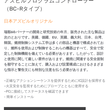
アズビルプログラムコントローラー
タイHAYCARB
（BC-Rタイプ）
フランスSUNTEC
日本アズビルオリジナル
UK PUROLITE
瑞順
60
バーナーの開発と研究技術の年月、販売された主な製品は
日本のNOP
次のとおりです。美國、德國、EU、英國、義大利、日本、台湾、
韓国。燃焼制御システム工学は多くの部品と機器で構成されてお
日本オリンピック
り、燃料を使用および制御するこれらの機器はすべて、安全で安
定した制御機能を備えている必要があります。したがって、設計
日本勝浦
と使用に関して厳しい要件があります。燃焼に関連する安全規制
を順守することに加えて、購入および設置構成におけるさまざま
BRAHMA、イタリア
な指示と警告文にも特別な注意を払う必要があります。
鷺宮
–正確なアクションシーケンスを提供するためにIC設計を採用する
–火災安全を監視するためにプローブとともに使用する
ハネウェル
–PCに接続してステータスを確認できます
- 簡単インストール
アズビル（山武）