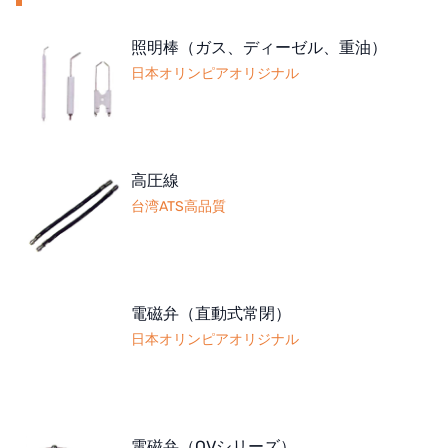
ボスキーニ
照明棒（ガス、ディーゼル、重油）
日本オリンピアオリジナル
NIPPON
WL
キャッシュアクメ
高圧線
台湾ATS高品質
矢崎
RUNXIN
電磁弁（直動式常閉）
日本オリンピアオリジナル
電磁弁（OVシリーズ）