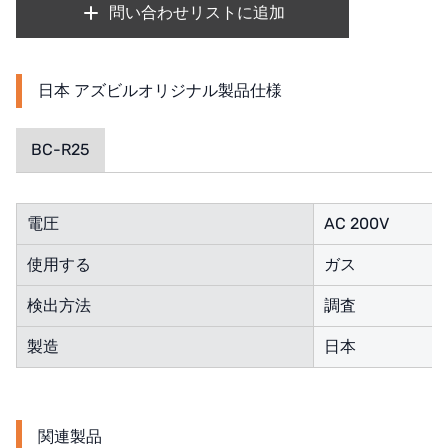
オルトレマーレ
問い合わせリストに追加
NIPCON
日本 アズビルオリジナル製品仕様
トロコイド
国内
BC-R25
自我
電圧
AC 200V
加藤
使用する
ガス
レシップ
検出方法
調査
ATS
製造
日本
ジャコビ
ETATRON
関連製品
ウェーブサイバー