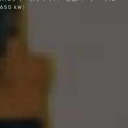
650 kW）