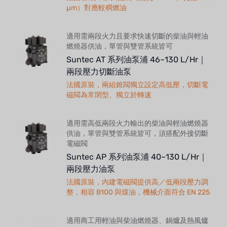
µm）對應較稠燃油
適用需兩段火力且要求快速切斷的柴油與輕油
燃燒器供油，單管與雙管系統皆可
Suntec AT 系列油泵浦 46~130 L/Hr｜
兩段壓力切斷油泵
法國原裝，兩組錐閥獨立設定高低壓，切斷電
磁閥為常閉型、獨立於轉速
適用需高低兩段火力輸出的柴油與輕油燃燒器
供油，單管與雙管系統皆可，須搭配外接切斷
電磁閥
Suntec AP 系列油泵浦 40~130 L/Hr｜
兩段壓力油泵
法國原裝，內建電磁閥提供高／低兩段壓力調
整，相容 B100 與煤油，機械介面符合 EN 225
適用商工用輕油與柴油燃燒器、鍋爐及熱風爐