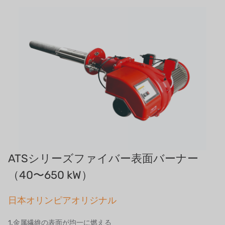
義大利AQUA
お問い合わせ
デモブランド
リクルートリセラーフォーム
USダウ
アイデックスUSA
US CLACK
エマーソン、アメリカ
アメリカンペンテア
ATSシリーズファイバー表面バーナー
SIEMENSドイツ
（40〜650 kW）
アメリカのプルサフィーダー
日本オリンピアオリジナル
デンマークダンフォス
1.金属繊維の表面が均一に燃える