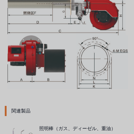
オルトレマーレ
NIPCON
トロコイド
国内
自我
加藤
レシップ
ATS
ジャコビ
関連製品
ETATRON
照明棒（ガス、ディーゼル、重油）
ウェーブサイバー