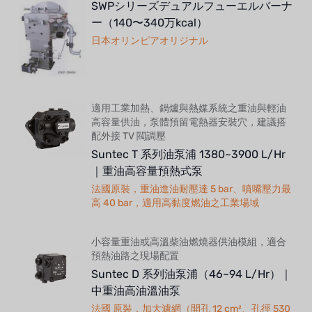
SWPシリーズデュアルフューエルバーナ
ー（140〜340万kcal）
日本オリンピアオリジナル
適用工業加熱、鍋爐與熱媒系統之重油與輕油
高容量供油，泵體預留電熱器安裝穴，建議搭
配外接 TV 閥調壓
Suntec T 系列油泵浦 1380~3900 L/Hr
｜重油高容量預熱式泵
法國原裝，重油進油耐壓達 5 bar、噴嘴壓力最
高 40 bar，適用高黏度燃油之工業場域
小容量重油或高溫柴油燃燒器供油模組，適合
預熱油路之現場配置
Suntec D 系列油泵浦（46~94 L/Hr）｜
中重油高油溫油泵
法國 原裝，加大濾網（開孔 12 cm²、孔徑 530