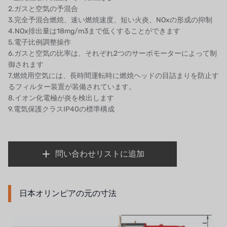
タイHAYCARB
2.ガスと空気の予混合
3.完全予混合燃焼、速い燃焼速度、短い火炎、NOxの形成の抑制
フランスSUNTEC
4.NOx排出量は18mg/m3まで低くすることができます
5.電子比例調整操作
UK PUROLITE
6.ガスと空気の比率は、それぞれ2つのサーボモーターによって制
御されます
日本のNOP
7.燃焼用空気には、長時間運転時に燃焼ヘッドの目詰まりを防止す
るフィルター装置が装備されています。
日本オリンピック
8.イオン化電極が炎を検出します
9.電気保護クラスIP40の標準構成
日本勝浦
BRAHMA、イタリア
問い合わせリストに追加
鷺宮
ハネウェル
日本オリンピアの元の寸法
アズビル（山武）