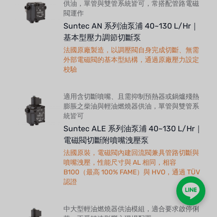
供油，單管與雙管系統皆可，常搭配管路電磁
閥運作
Suntec AN 系列油泵浦 40~130 L/Hr｜
基本型壓力調節切斷泵
法國原廠製造，以調壓閥自身完成切斷、無需
外部電磁閥的基本型結構，通過原廠壓力設定
校驗
適用含切斷噴嘴、且需抑制預熱器或鍋爐殘熱
膨脹之柴油與輕油燃燒器供油，單管與雙管系
統皆可
Suntec ALE 系列油泵浦 40~130 L/Hr｜
電磁閥切斷附噴嘴洩壓泵
法國原裝，電磁閥內建回流閥兼具管路切斷與
噴嘴洩壓，性能尺寸與 AL 相同，相容
B100（最高 100% FAME）與 HVO，通過 TÜV
認證
中大型輕油燃燒器供油模組，適合要求啟停俐