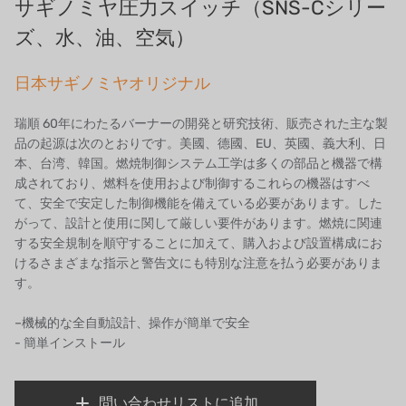
サギノミヤ圧力スイッチ（SNS-Cシリー
フランスSUNTEC
ズ、水、油、空気）
美國 PUROLITE
日本サギノミヤオリジナル
日本のNOP
瑞順 60年にわたるバーナーの開発と研究技術、販売された主な製
品の起源は次のとおりです。美國、德國、EU、英國、義大利、日
日本オリンピック
本、台湾、韓国。燃焼制御システム工学は多くの部品と機器で構
成されており、燃料を使用および制御するこれらの機器はすべ
日本勝浦
て、安全で安定した制御機能を備えている必要があります。した
がって、設計と使用に関して厳しい要件があります。燃焼に関連
BRAHMA、イタリア
する安全規制を順守することに加えて、購入および設置構成にお
けるさまざまな指示と警告文にも特別な注意を払う必要がありま
鷺宮
す。
ハネウェル
–機械的な全自動設計、操作が簡単で安全
- 簡単インストール
アズビル（山武）
オルトレマーレ
問い合わせリストに追加