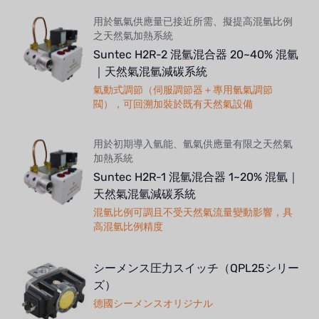
用於氫氣供應量已接近所需、擬提高混氫比例
之天然氣加熱系統
Suntec H2R-2 混氫混合器 20~40% 混氫
｜天然氣混氫減碳系統
氣動式調節（伺服調節器＋專用氫氣調節
閥），可回溯加裝於既有天然氣設備
用於初期導入氫能、氫氣供應量有限之天然氣
加熱系統
Suntec H2R-1 混氫混合器 1~20% 混氫｜
天然氣混氫減碳系統
混氫比例可調且不受天然氣流量變動影響，具
高混氫比例精度
シーメンス圧力スイッチ（QPL25シリー
ズ）
德國シーメンスオリジナル