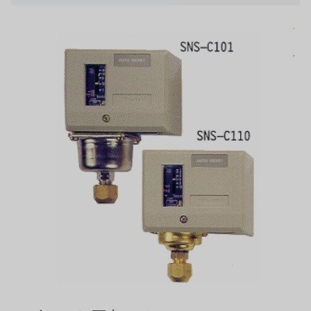
日本 TOHKEMY
ルイシュンについて
義大利AQUA
お問い合わせ
USダウ
リクルートリセラーフォーム
アイデックスUSA
US CLACK
エマーソン、アメリカ
アメリカンペンテア
SIEMENSドイツ
アメリカのプルサフィーダー
デンマークダンフォス
タイHAYCARB