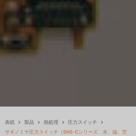
表紙
製品
熱処理
圧力スイッチ
サギノミヤ圧力スイッチ（SNS-Cシリーズ、水、油、空