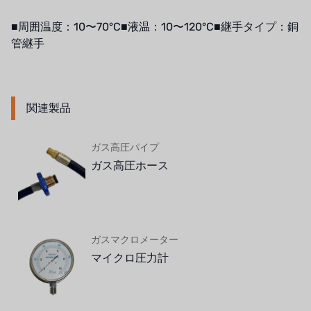
ボスキーニ
■周囲温度：10〜70°C■液温：10〜120°C■継手タイプ：銅
管継手
NIPPON
WL
キャッシュアクメ
関連製品
矢崎
ガス高圧パイプ
ガス高圧ホース
RUNXIN
ガスマクロメーター
マイクロ圧力計