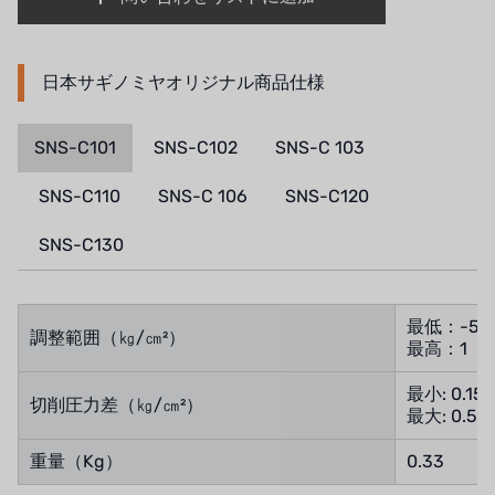
NIPCON
トロコイド
日本サギノミヤオリジナル商品仕様
国内
SNS-C101
SNS-C102
SNS-C 103
自我
SNS-C110
SNS-C 106
SNS-C120
加藤
SNS-C130
レシップ
ATS
最低：-50
調整範囲（㎏/㎝²）
最高：1
ジャコビ
最小: 0.15
切削圧力差（㎏/㎝²）
最大: 0.5
ETATRON
重量（Kg）
0.33
ウェーブサイバー