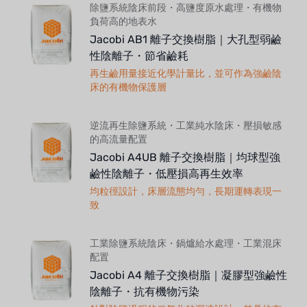
除鹽系統陰床前段・高鹽度原水處理・有機物
負荷高的地表水
Jacobi AB1 離子交換樹脂｜大孔型弱鹼
性陰離子・節省鹼耗
再生鹼用量接近化學計量比，並可作為強鹼陰
床的有機物保護層
逆流再生除鹽系統・工業純水陰床・壓損敏感
的高流量配置
Jacobi A4UB 離子交換樹脂｜均球型強
鹼性陰離子・低壓損高再生效率
均粒徑設計，床層流態均勻，長期運轉表現一
致
工業除鹽系統陰床・鍋爐給水處理・工業混床
配置
Jacobi A4 離子交換樹脂｜凝膠型強鹼性
陰離子・抗有機物污染