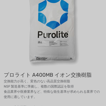
アイデックスUSA
US CLACK
エマーソン、アメリカ
アメリカンペンテア
SIEMENSドイツ
アメリカのプルサフィーダー
デンマークダンフォス
プロライト A400MB イオン交換樹脂
交換能力が高く、変色のない高品質交換樹脂
タイHAYCARB
NSF 製造基準に準拠し、複数の国際認証を取得
食品業界や医療業界など、特殊な衛生基準が求められる業界での
フランスSUNTEC
使用に適しています。
UK PUROLITE