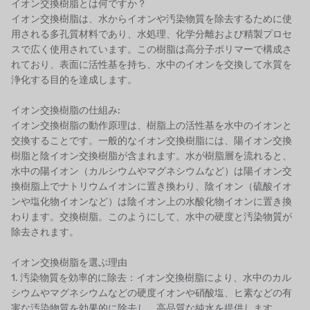
イオン交換樹脂とは何ですか？
イオン交換樹脂は、水からイオンや汚染物質を除去するために使
日本のNOP
用される多孔質材料であり、水処理、化学分離および精製プロセ
スで広く使用されています。この樹脂は高分子ポリマーで構成さ
日本オリンピック
れており、表面に活性基を持ち、水中のイオンを交換して水質を
浄化する目的を達成します。
日本勝浦
イオン交換樹脂の仕組み:
BRAHMA、イタリア
イオン交換樹脂の動作原理は、樹脂上の活性基を水中のイオンと
交換することです。一般的なイオン交換樹脂には、陽イオン交換
鷺宮
樹脂と陰イオン交換樹脂が含まれます。水が樹脂層を流れると、
水中の陽イオン（カルシウムやマグネシウムなど）は陽イオン交
ハネウェル
換樹脂上でナトリウムイオンに置き換わり、陰イオン（硫酸イオ
ンや塩化物イオンなど）は陰イオン上の水酸化物イオンに置き換
アズビル（山武）
わります。交換樹脂。このようにして、水中の硬度と汚染物質が
除去されます。
オルトレマーレ
イオン交換樹脂を選ぶ理由
NIPCON
1. 汚染物質を効率的に除去：イオン交換樹脂により、水中のカル
シウムやマグネシウムなどの硬度イオンや硝酸塩、ヒ素などの有
トロコイド
害な汚染物質を効果的に除去し、高品質な純水を提供します。