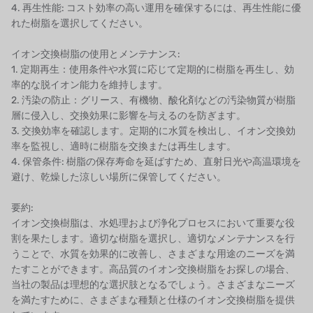
4. 再生性能: コスト効率の高い運用を確保するには、再生性能に優
WL
れた樹脂を選択してください。
キャッシュアクメ
イオン交換樹脂の使用とメンテナンス:
1. 定期再生：使用条件や水質に応じて定期的に樹脂を再生し、効
矢崎
率的な脱イオン能力を維持します。
2. 汚染の防止：グリース、有機物、酸化剤などの汚染物質が樹脂
RUNXIN
層に侵入し、交換効果に影響を与えるのを防ぎます。
3. 交換効率を確認します。定期的に水質を検出し、イオン交換効
率を監視し、適時に樹脂を交換または再生します。
4. 保管条件: 樹脂の保存寿命を延ばすため、直射日光や高温環境を
避け、乾燥した涼しい場所に保管してください。
要約:
イオン交換樹脂は、水処理および浄化プロセスにおいて重要な役
割を果たします。適切な樹脂を選択し、適切なメンテナンスを行
うことで、水質を効果的に改善し、さまざまな用途のニーズを満
たすことができます。高品質のイオン交換樹脂をお探しの場合、
当社の製品は理想的な選択肢となるでしょう。さまざまなニーズ
を満たすために、さまざまな種類と仕様のイオン交換樹脂を提供