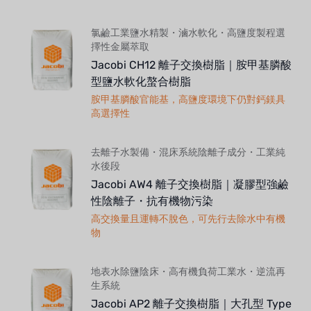
氯鹼工業鹽水精製・滷水軟化・高鹽度製程選
擇性金屬萃取
Jacobi CH12 離子交換樹脂｜胺甲基膦酸
型鹽水軟化螯合樹脂
胺甲基膦酸官能基，高鹽度環境下仍對鈣鎂具
高選擇性
去離子水製備・混床系統陰離子成分・工業純
水後段
Jacobi AW4 離子交換樹脂｜凝膠型強鹼
性陰離子・抗有機物污染
高交換量且運轉不脫色，可先行去除水中有機
物
地表水除鹽陰床・高有機負荷工業水・逆流再
生系統
Jacobi AP2 離子交換樹脂｜大孔型 Type