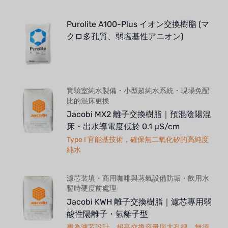
Purolite A100-Plus イオン交換樹脂 (マ
クロ多孔質、弱塩基性アニオン)
實驗室純水製備・小型超純水系統・現場免配
比的混床更換
Jacobi MX2 離子交換樹脂｜預混陰陽混
床・出水導電度低於 0.1 µS/cm
Type I 官能基技術，確保無二氧化矽的高純度
純水
濾芯裝填・商用咖啡與蒸氣設備防垢・飲用水
暫時硬度前處理
Jacobi KWH 離子交換樹脂｜濾芯專用弱
酸性陽離子・氫離子型
專為濾芯設計，超高交換容量與大孔徑，無須