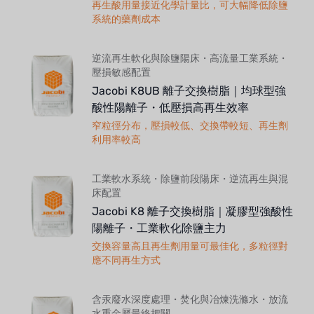
再生酸用量接近化學計量比，可大幅降低除鹽
系統的藥劑成本
逆流再生軟化與除鹽陽床・高流量工業系統・
壓損敏感配置
Jacobi K8UB 離子交換樹脂｜均球型強
酸性陽離子・低壓損高再生效率
窄粒徑分布，壓損較低、交換帶較短、再生劑
利用率較高
工業軟水系統・除鹽前段陽床・逆流再生與混
床配置
Jacobi K8 離子交換樹脂｜凝膠型強酸性
陽離子・工業軟化除鹽主力
交換容量高且再生劑用量可最佳化，多粒徑對
應不同再生方式
含汞廢水深度處理・焚化與冶煉洗滌水・放流
水重金屬最終把關