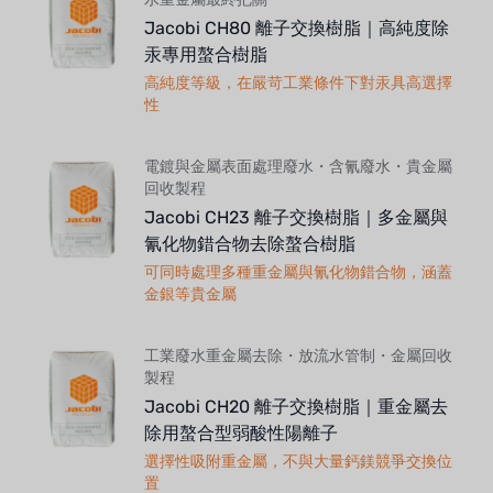
Jacobi CH80 離子交換樹脂｜高純度除
汞專用螯合樹脂
高純度等級，在嚴苛工業條件下對汞具高選擇
性
電鍍與金屬表面處理廢水・含氰廢水・貴金屬
回收製程
Jacobi CH23 離子交換樹脂｜多金屬與
氰化物錯合物去除螯合樹脂
可同時處理多種重金屬與氰化物錯合物，涵蓋
金銀等貴金屬
工業廢水重金屬去除・放流水管制・金屬回收
製程
Jacobi CH20 離子交換樹脂｜重金屬去
除用螯合型弱酸性陽離子
選擇性吸附重金屬，不與大量鈣鎂競爭交換位
置