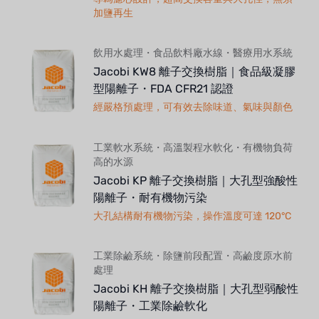
加鹽再生
飲用水處理・食品飲料廠水線・醫療用水系統
Jacobi KW8 離子交換樹脂｜食品級凝膠
型陽離子・FDA CFR21 認證
經嚴格預處理，可有效去除味道、氣味與顏色
工業軟水系統・高溫製程水軟化・有機物負荷
高的水源
Jacobi KP 離子交換樹脂｜大孔型強酸性
陽離子・耐有機物污染
大孔結構耐有機物污染，操作溫度可達 120°C
工業除鹼系統・除鹽前段配置・高鹼度原水前
處理
Jacobi KH 離子交換樹脂｜大孔型弱酸性
陽離子・工業除鹼軟化