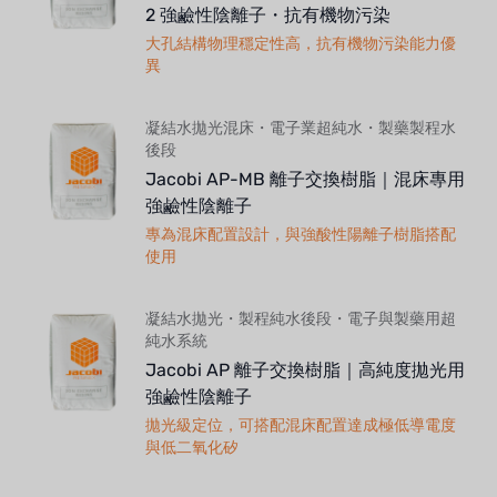
2 強鹼性陰離子・抗有機物污染
大孔結構物理穩定性高，抗有機物污染能力優
異
凝結水拋光混床・電子業超純水・製藥製程水
後段
Jacobi AP-MB 離子交換樹脂｜混床專用
強鹼性陰離子
專為混床配置設計，與強酸性陽離子樹脂搭配
使用
凝結水拋光・製程純水後段・電子與製藥用超
純水系統
Jacobi AP 離子交換樹脂｜高純度拋光用
強鹼性陰離子
拋光級定位，可搭配混床配置達成極低導電度
與低二氧化矽