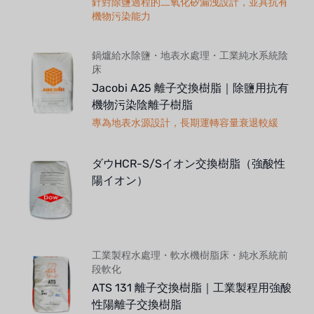
針對除鹽過程的二氧化矽漏洩設計，並具抗有
機物污染能力
鍋爐給水除鹽・地表水處理・工業純水系統陰
床
Jacobi A25 離子交換樹脂｜除鹽用抗有
機物污染陰離子樹脂
專為地表水源設計，長期運轉容量衰退較緩
ダウHCR-S/Sイオン交換樹脂（強酸性
陽イオン）
工業製程水處理・軟水機樹脂床・純水系統前
段軟化
ATS 131 離子交換樹脂｜工業製程用強酸
性陽離子交換樹脂