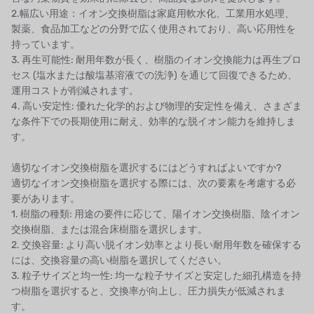
2.幅広い用途：イオン交換樹脂は家庭用軟水化、工業用水処理、
国内
製薬、食品加工などの分野で広く使用されており、高い応用性を
持っています。
自我
3. 再生可能性: 耐用年数が長く、樹脂のイオン交換能力は再生プロ
セス (塩水または酸塩基溶液での洗浄) を通じて回復できるため、
加藤
運用コストが削減されます。
4. 高い安定性: 優れた化学的および物理的安定性を備え、さまざま
レシップ
な条件下での長期使用に耐え、効率的な脱イオン能力を維持しま
す。
ATS
適切なイオン交換樹脂を選択するにはどうすればよいですか?
ジャコビ
適切なイオン交換樹脂を選択する際には、次の要素を考慮する必
要があります。
ETATRON
1. 樹脂の種類: 用途の要件に応じて、陽イオン交換樹脂、陰イオン
交換樹脂、または混合床樹脂を選択します。
ウェーブサイバー
2. 交換容量: より高い脱イオン効率とより長い耐用年数を確保する
には、交換容量の高い樹脂を選択してください。
ボスキーニ
3. 粒子サイズと均一性: 均一な粒子サイズと安定した細孔構造を持
つ樹脂を選択すると、交換率が向上し、圧力損失が低減されま
NIPPON
す。