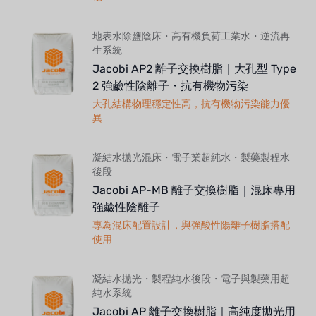
地表水除鹽陰床・高有機負荷工業水・逆流再
生系統
Jacobi AP2 離子交換樹脂｜大孔型 Type
2 強鹼性陰離子・抗有機物污染
大孔結構物理穩定性高，抗有機物污染能力優
異
凝結水拋光混床・電子業超純水・製藥製程水
後段
Jacobi AP-MB 離子交換樹脂｜混床專用
強鹼性陰離子
專為混床配置設計，與強酸性陽離子樹脂搭配
使用
凝結水拋光・製程純水後段・電子與製藥用超
純水系統
Jacobi AP 離子交換樹脂｜高純度拋光用