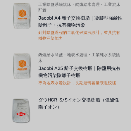
工業除鹽系統陰床・鍋爐給水處理・工業混床
配置
Jacobi A4 離子交換樹脂｜凝膠型強鹼性
陰離子・抗有機物污染
針對除鹽過程的二氧化矽漏洩設計，並具抗有
機物污染能力
鍋爐給水除鹽・地表水處理・工業純水系統陰
床
Jacobi A25 離子交換樹脂｜除鹽用抗有
機物污染陰離子樹脂
專為地表水源設計，長期運轉容量衰退較緩
ダウHCR-S/Sイオン交換樹脂（強酸性
陽イオン）