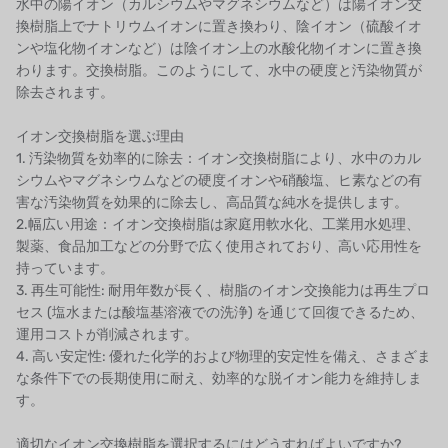
水中の陽イオン（カルシウムやマグネシウムなど）は陽イオン交
NIPCON
換樹脂上でナトリウムイオンに置き換わり、陰イオン（硫酸イオ
ンや塩化物イオンなど）は陰イオン上の水酸化物イオンに置き換
トロコイド
わります。交換樹脂。このようにして、水中の硬度と汚染物質が
除去されます。
国内
イオン交換樹脂を選ぶ理由
自我
1. 汚染物質を効率的に除去：イオン交換樹脂により、水中のカル
シウムやマグネシウムなどの硬度イオンや硝酸塩、ヒ素などの有
加藤
害な汚染物質を効果的に除去し、高品質な純水を提供します。
2.幅広い用途：イオン交換樹脂は家庭用軟水化、工業用水処理、
レシップ
製薬、食品加工などの分野で広く使用されており、高い応用性を
持っています。
ATS
3. 再生可能性: 耐用年数が長く、樹脂のイオン交換能力は再生プロ
セス (塩水または酸塩基溶液での洗浄) を通じて回復できるため、
ジャコビ
運用コストが削減されます。
4. 高い安定性: 優れた化学的および物理的安定性を備え、さまざま
ETATRON
な条件下での長期使用に耐え、効率的な脱イオン能力を維持しま
す。
ウェーブサイバー
適切なイオン交換樹脂を選択するにはどうすればよいですか?