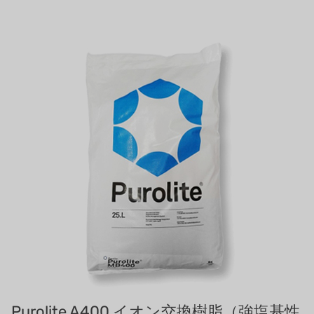
ルイシュンについて
義大利AQUA
お問い合わせ
USダウ
リクルートリセラーフォーム
アイデックスUSA
US CLACK
エマーソン、アメリカ
アメリカンペンテア
SIEMENSドイツ
アメリカのプルサフィーダー
デンマークダンフォス
タイHAYCARB
Purolite A400 イオン交換樹脂（強塩基性