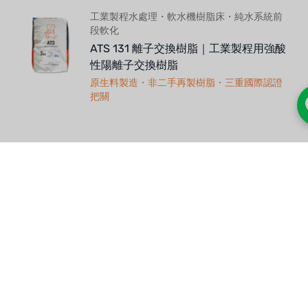
工業製程水處理・軟水機樹脂床・純水系統前
段軟化
ATS 131 離子交換樹脂｜工業製程用強酸
性陽離子交換樹脂
原生料製造・非二手再製樹脂・三重國際認證
把關
募集