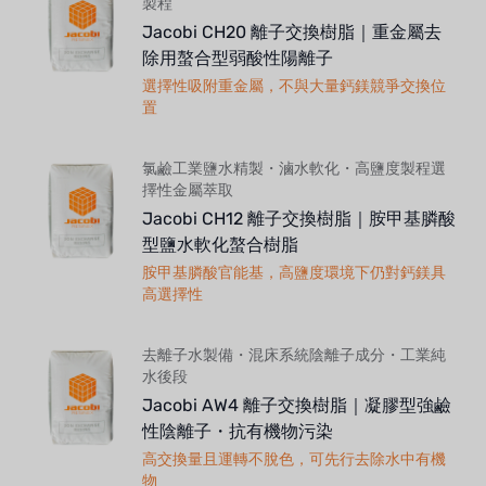
製程
Jacobi CH20 離子交換樹脂｜重金屬去
除用螯合型弱酸性陽離子
選擇性吸附重金屬，不與大量鈣鎂競爭交換位
置
氯鹼工業鹽水精製・滷水軟化・高鹽度製程選
擇性金屬萃取
Jacobi CH12 離子交換樹脂｜胺甲基膦酸
型鹽水軟化螯合樹脂
胺甲基膦酸官能基，高鹽度環境下仍對鈣鎂具
高選擇性
去離子水製備・混床系統陰離子成分・工業純
水後段
Jacobi AW4 離子交換樹脂｜凝膠型強鹼
性陰離子・抗有機物污染
高交換量且運轉不脫色，可先行去除水中有機
物