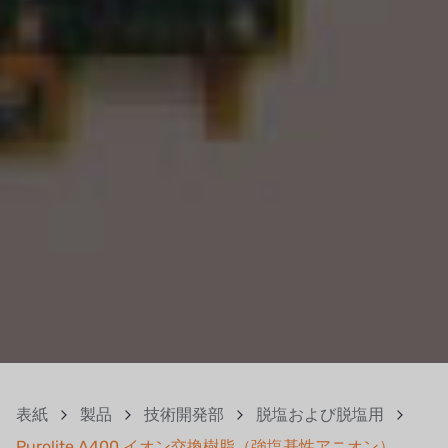
表紙
製品
技術開発部
脱塩および脱塩用
Purolite A400 イオン交換樹脂（強塩基性アニオン）