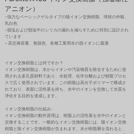
フランスSUNTEC
アニオン）
–強力なベーシックゲルタイプの陰イオン交換樹脂、球状の外観、
美國 PUROLITE
乳白色
–脱塩および脱塩中のシリカの漏れを減らすために特別に設計され
日本のNOP
ています
– 高交換容量、無脱色、各種工業用水の脱イオンに最適
日本オリンピック
日本勝浦
イオン交換樹脂とは何ですか？
イオン交換樹脂は、水からイオンや汚染物質を除去するために使
BRAHMA、イタリア
用される多孔質材料であり、水処理、化学分離および精製プロセ
スで広く使用されています。この樹脂は高分子ポリマーで構成さ
鷺宮
れており、表面に活性基を持ち、水中のイオンを交換して水質を
浄化する目的を達成します。
ハネウェル
イオン交換樹脂の仕組み:
アズビル（山武）
イオン交換樹脂の動作原理は、樹脂上の活性基を水中のイオンと
交換することです。一般的なイオン交換樹脂には、陽イオン交換
オルトレマーレ
樹脂と陰イオン交換樹脂が含まれます。水が樹脂層を流れると、