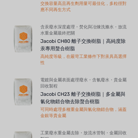
交換容量高且再生劑用量可最佳化，多粒徑對
應不同再生方式
含汞廢水深度處理・焚化與冶煉洗滌水・放流
水重金屬最終把關
Jacobi CH80 離子交換樹脂｜高純度除
汞專用螯合樹脂
高純度等級，在嚴苛工業條件下對汞具高選擇
性
電鍍與金屬表面處理廢水・含氰廢水・貴金屬
回收製程
Jacobi CH23 離子交換樹脂｜多金屬與
氰化物錯合物去除螯合樹脂
可同時處理多種重金屬與氰化物錯合物，涵蓋
金銀等貴金屬
工業廢水重金屬去除・放流水管制・金屬回收