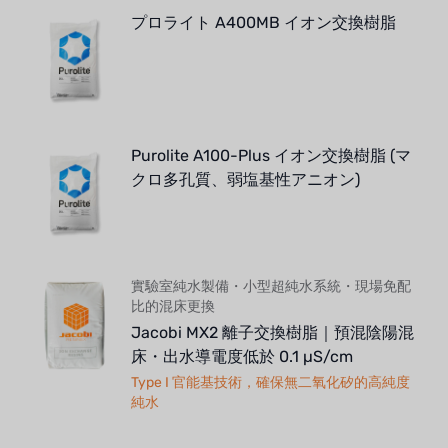
プロライト A400MB イオン交換樹脂
Purolite A100-Plus イオン交換樹脂 (マ
クロ多孔質、弱塩基性アニオン)
實驗室純水製備・小型超純水系統・現場免配
比的混床更換
Jacobi MX2 離子交換樹脂｜預混陰陽混
床・出水導電度低於 0.1 µS/cm
Type I 官能基技術，確保無二氧化矽的高純度
純水