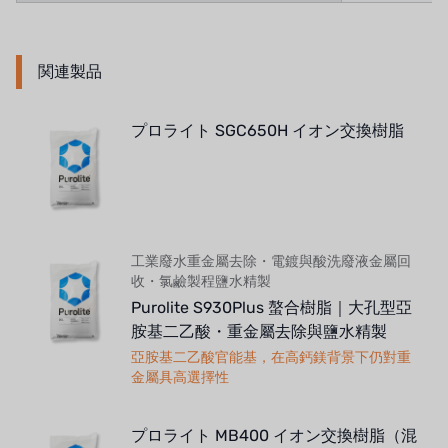
関連製品
プロライト SGC650H イオン交換樹脂
工業廢水重金屬去除・電鍍與酸洗廢液金屬回
收・氯鹼製程鹽水精製
Purolite S930Plus 螯合樹脂｜大孔型亞
胺基二乙酸・重金屬去除與鹽水精製
亞胺基二乙酸官能基，在高鈣鎂背景下仍對重
金屬具高選擇性
プロライト MB400 イオン交換樹脂（混