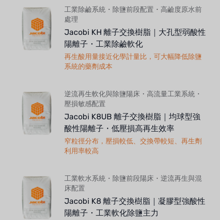
工業除鹼系統・除鹽前段配置・高鹼度原水前
處理
Jacobi KH 離子交換樹脂｜大孔型弱酸性
陽離子・工業除鹼軟化
再生酸用量接近化學計量比，可大幅降低除鹽
系統的藥劑成本
逆流再生軟化與除鹽陽床・高流量工業系統・
壓損敏感配置
Jacobi K8UB 離子交換樹脂｜均球型強
酸性陽離子・低壓損高再生效率
窄粒徑分布，壓損較低、交換帶較短、再生劑
利用率較高
工業軟水系統・除鹽前段陽床・逆流再生與混
床配置
Jacobi K8 離子交換樹脂｜凝膠型強酸性
陽離子・工業軟化除鹽主力