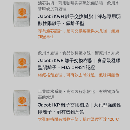
濾芯裝填・商用咖啡與蒸氣設備防垢・飲用水
暫時硬度前處理
Jacobi KWH 離子交換樹脂｜濾芯專用弱
酸性陽離子・氫離子型
專為濾芯設計，超高交換容量與大孔徑，無須
加鹽再生
飲用水處理・食品飲料廠水線・醫療用水系統
Jacobi KW8 離子交換樹脂｜食品級凝膠
型陽離子・FDA CFR21 認證
經嚴格預處理，可有效去除味道、氣味與顏色
工業軟水系統・高溫製程水軟化・有機物負荷
高的水源
Jacobi KP 離子交換樹脂｜大孔型強酸性
陽離子・耐有機物污染
大孔結構耐有機物污染，操作溫度可達 120°C