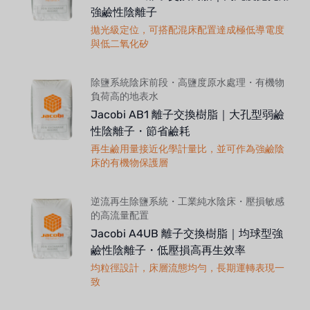
強鹼性陰離子
拋光級定位，可搭配混床配置達成極低導電度
與低二氧化矽
除鹽系統陰床前段・高鹽度原水處理・有機物
負荷高的地表水
Jacobi AB1 離子交換樹脂｜大孔型弱鹼
性陰離子・節省鹼耗
再生鹼用量接近化學計量比，並可作為強鹼陰
床的有機物保護層
逆流再生除鹽系統・工業純水陰床・壓損敏感
的高流量配置
Jacobi A4UB 離子交換樹脂｜均球型強
鹼性陰離子・低壓損高再生效率
均粒徑設計，床層流態均勻，長期運轉表現一
致