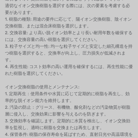
ボスキーニ
適切なイオン交換樹脂を選択する際には、次の要素を考慮する必
要があります。
NIPPON
1. 樹脂の種類: 用途の要件に応じて、陽イオン交換樹脂、陰イオン
交換樹脂、または混合床樹脂を選択します。
WL
2. 交換容量: より高い脱イオン効率とより長い耐用年数を確保する
には、交換容量の高い樹脂を選択してください。
キャッシュアクメ
3. 粒子サイズと均一性: 均一な粒子サイズと安定した細孔構造を持
つ樹脂を選択すると、交換率が向上し、圧力損失が低減されま
矢崎
す。
4. 再生性能: コスト効率の高い運用を確保するには、再生性能に優
RUNXIN
れた樹脂を選択してください。
イオン交換樹脂の使用とメンテナンス:
1. 定期再生：使用条件や水質に応じて定期的に樹脂を再生し、効
率的な脱イオン能力を維持します。
2. 汚染の防止：グリース、有機物、酸化剤などの汚染物質が樹脂
層に侵入し、交換効果に影響を与えるのを防ぎます。
3. 交換効率を確認します。定期的に水質を検出し、イオン交換効
率を監視し、適時に樹脂を交換または再生します。
4. 保管条件: 樹脂の保存寿命を延ばすため、直射日光や高温環境を