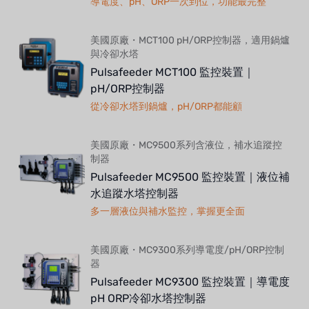
導電度、pH、ORP一次到位，功能最完整
美國原廠・MCT100 pH/ORP控制器，適用鍋爐
與冷卻水塔
Pulsafeeder MCT100 監控裝置｜
pH/ORP控制器
從冷卻水塔到鍋爐，pH/ORP都能顧
美國原廠・MC9500系列含液位，補水追蹤控
制器
Pulsafeeder MC9500 監控裝置｜液位補
水追蹤水塔控制器
多一層液位與補水監控，掌握更全面
美國原廠・MC9300系列導電度/pH/ORP控制
器
Pulsafeeder MC9300 監控裝置｜導電度
pH ORP冷卻水塔控制器