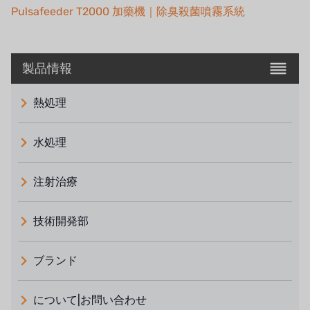
Pulsafeeder T2000 加藥機｜除臭殺菌噴霧系統
製品情報
熱処理
水処理
注射治療
技術開発部
ブランド
義大利 ATLAS
について|お問い合わせ