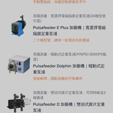
手動雙旋鈕，加藥控制掌握在手中
美國原廠・寬選擇電磁隔膜定量泵浦(20種型號
可選)
Pulsafeeder E Plus 加藥機｜寬選擇電磁
隔膜定量泵浦
二十種型號，總有一款適合你的產線
美國原廠・蠕動式定量泵浦(97GPD/300CPS黏
度)
Pulsafeeder Dolphin 加藥機｜蠕動式定
量泵浦
長效耐用，蠕動加藥的可靠夥伴
美國原廠・雙頭式膜片定量泵浦，可同時輸送2
種藥液
Pulsafeeder D 加藥機｜雙頭式膜片定量
泵浦