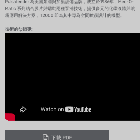
Pulsafeeder 為美國泵浦與加藥設備品牌，成立於1936年，Mec-O-
ウェーブサイバー
Matic 系列結合膜片與蠕動兩種泵浦技術，提供多元的化學液體與噴
霧應用解決方案，T2000 即為其中專為空間噴霧設計的機型。
ボスキーニ
技術的な指導:
NIPPON
WL
キャッシュアクメ
矢崎
RUNXIN
下載 PDF