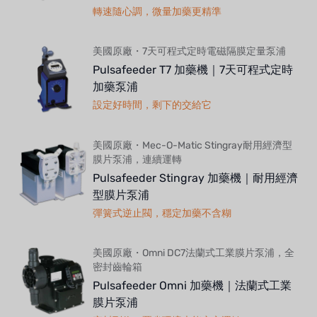
轉速隨心調，微量加藥更精準
美國原廠・7天可程式定時電磁隔膜定量泵浦
Pulsafeeder T7 加藥機｜7天可程式定時
加藥泵浦
設定好時間，剩下的交給它
美國原廠・Mec-O-Matic Stingray耐用經濟型
膜片泵浦，連續運轉
Pulsafeeder Stingray 加藥機｜耐用經濟
型膜片泵浦
彈簧式逆止閥，穩定加藥不含糊
美國原廠・Omni DC7法蘭式工業膜片泵浦，全
密封齒輪箱
Pulsafeeder Omni 加藥機｜法蘭式工業
膜片泵浦