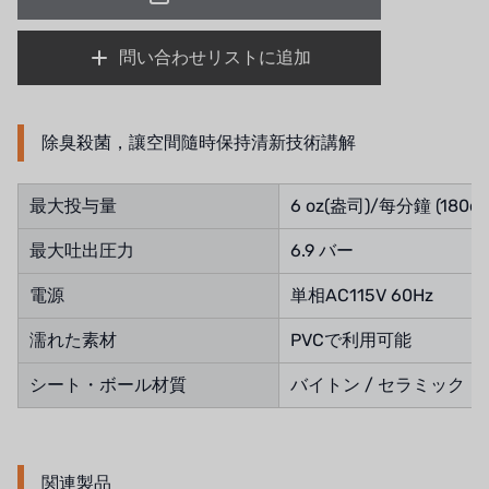
問い合わせリストに追加
除臭殺菌，讓空間隨時保持清新技術講解
最大投与量
6 oz(盎司)/每分鐘 (180c
最大吐出圧力
6.9 バー
電源
単相AC115V 60Hz
濡れた素材
PVCで利用可能
シート・ボール材質
バイトン / セラミック
関連製品