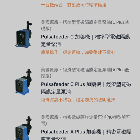
一台抵兩台，雙藥液同時精準輸送
美國原廠・標準型電磁隔膜定量泵浦(C Plus基
礎版)
Pulsafeeder C 加藥機｜標準型電磁隔膜
定量泵浦
簡單操作、穩定運轉，加藥從此不費心
美國原廠・經濟型電磁隔膜定量泵浦(A Plus低
壓版)
Pulsafeeder C Plus 加藥機｜經濟型電磁
隔膜定量泵浦
經濟實惠不將就，穩定加藥的聰明選擇
美國原廠・精密電磁隔膜定量泵浦(10種型號可
選)
Pulsafeeder A Plus 加藥機｜精密電磁隔
膜定量泵浦