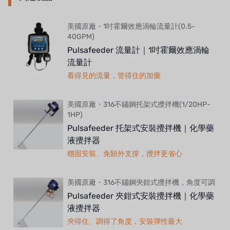
美國原廠・1吋霍爾效應渦輪流量計(0.5-
40GPM)
Pulsafeeder 流量計｜1吋霍爾效應渦輪
流量計
看得見的流量，管得住的加藥
美國原廠・316不鏽鋼托架式攪拌機(1/20HP-
1HP)
Pulsafeeder 托架式安裝攪拌機｜化學藥
液攪拌器
穩固安裝、免額外支撐，攪拌更省心
美國原廠・316不鏽鋼夾鉗式攪拌機，角度可調
Pulsafeeder 夾鉗式安裝攪拌機｜化學藥
液攪拌器
夾得住、調得了角度，安裝彈性最大