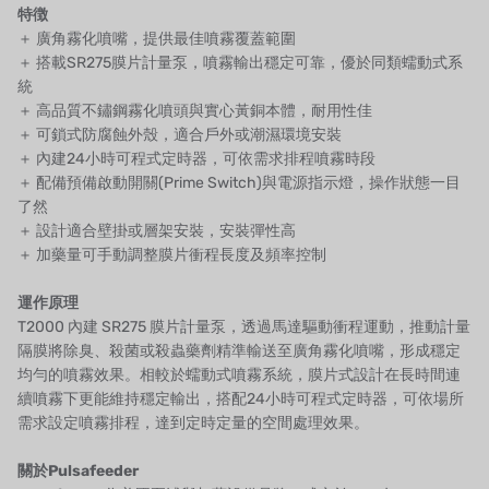
特徴
オルトレマーレ
＋ 廣角霧化噴嘴，提供最佳噴霧覆蓋範圍
＋ 搭載SR275膜片計量泵，噴霧輸出穩定可靠，優於同類蠕動式系
NIPCON
統
＋ 高品質不鏽鋼霧化噴頭與實心黃銅本體，耐用性佳
トロコイド
＋ 可鎖式防腐蝕外殼，適合戶外或潮濕環境安裝
＋ 內建24小時可程式定時器，可依需求排程噴霧時段
国内
＋ 配備預備啟動開關(Prime Switch)與電源指示燈，操作狀態一目
了然
自我
＋ 設計適合壁掛或層架安裝，安裝彈性高
＋ 加藥量可手動調整膜片衝程長度及頻率控制
加藤
運作原理
レシップ
T2000 內建 SR275 膜片計量泵，透過馬達驅動衝程運動，推動計量
隔膜將除臭、殺菌或殺蟲藥劑精準輸送至廣角霧化噴嘴，形成穩定
ATS
均勻的噴霧效果。相較於蠕動式噴霧系統，膜片式設計在長時間連
續噴霧下更能維持穩定輸出，搭配24小時可程式定時器，可依場所
ジャコビ
需求設定噴霧排程，達到定時定量的空間處理效果。
ETATRON
關於Pulsafeeder