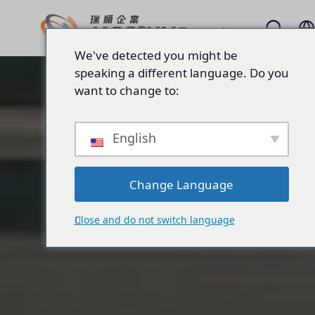
We've detected you might be
speaking a different language. Do you
want to change to:
English
Change Language
Close and do not switch language