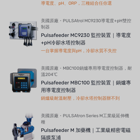
導電度、pH、ORP，三種組合任你選
美國原廠・PULSAtrol MC9230導電度+pH雙控
制器
Pulsafeeder MC9230 監控裝置｜導電度
+pH冷卻水塔控制器
一台掌握導電度與pH，冷卻水質不失控
美國原廠・MBC100鍋爐專用導電度控制器，耐
溫204℃
Pulsafeeder MBC100 監控裝置｜鍋爐專
用導電度控制器
鍋爐級耐溫耐壓，冷卻水塔控制器辦不到
美國原廠・PULSAtron Series M工業級延伸機
種
Pulsafeeder M 加藥機｜工業級精密電磁
隔膜泵浦