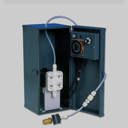
日本 TOHKEMY
ルイシュンについて
義大利AQUA
お問い合わせ
デモブランド
リクルートリセラーフォーム
USダウ
アイデックスUSA
US CLACK
エマーソン、アメリカ
アメリカンペンテア
SIEMENSドイツ
アメリカのプルサフィーダー
デンマークダンフォス