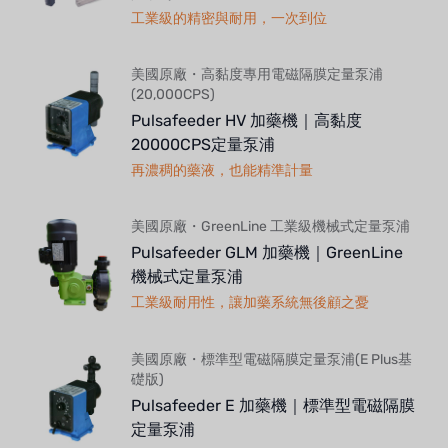
工業級的精密與耐用，一次到位
美國原廠・高黏度專用電磁隔膜定量泵浦
(20,000CPS)
Pulsafeeder HV 加藥機｜高黏度
20000CPS定量泵浦
再濃稠的藥液，也能精準計量
美國原廠・GreenLine 工業級機械式定量泵浦
Pulsafeeder GLM 加藥機｜GreenLine
機械式定量泵浦
工業級耐用性，讓加藥系統無後顧之憂
美國原廠・標準型電磁隔膜定量泵浦(E Plus基
礎版)
Pulsafeeder E 加藥機｜標準型電磁隔膜
定量泵浦