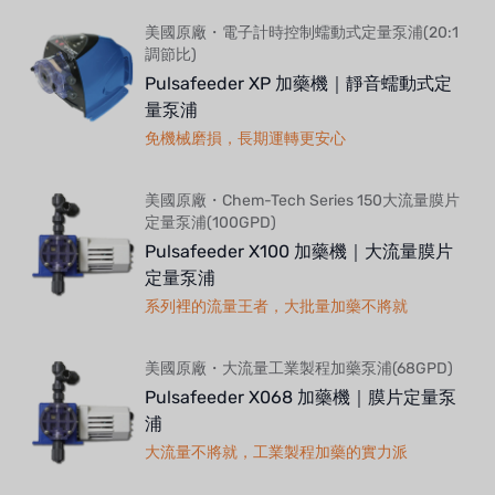
美國原廠・電子計時控制蠕動式定量泵浦(20:1
調節比)
Pulsafeeder XP 加藥機｜靜音蠕動式定
量泵浦
免機械磨損，長期運轉更安心
美國原廠・Chem-Tech Series 150大流量膜片
定量泵浦(100GPD)
Pulsafeeder X100 加藥機｜大流量膜片
定量泵浦
系列裡的流量王者，大批量加藥不將就
美國原廠・大流量工業製程加藥泵浦(68GPD)
Pulsafeeder X068 加藥機｜膜片定量泵
浦
大流量不將就，工業製程加藥的實力派