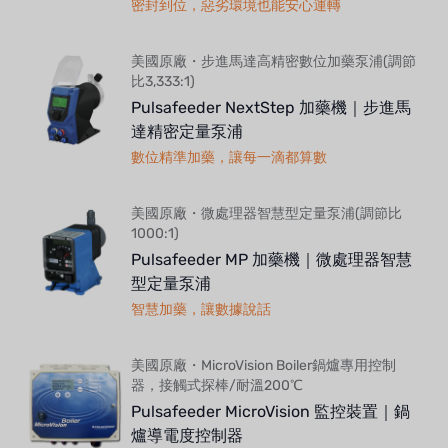
密封到位，惡劣環境也能安心運轉
美國原廠・步進馬達高精密數位加藥泵浦(調節
比3,333:1)
Pulsafeeder NextStep 加藥機｜步進馬
達精密定量泵浦
數位精準加藥，讓每一滴都算數
美國原廠・微處理器智慧型定量泵浦(調節比
1000:1)
Pulsafeeder MP 加藥機｜微處理器智慧
型定量泵浦
智慧加藥，讓數據說話
美國原廠・MicroVision Boiler鍋爐專用控制
器，接觸式探棒/耐溫200℃
Pulsafeeder MicroVision 監控裝置｜鍋
爐導電度控制器