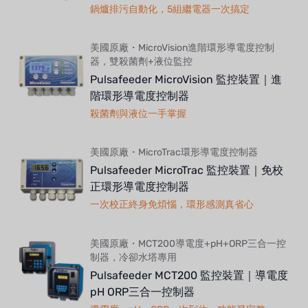
鍋爐排污自動化，5組繼電器一次搞定
美國原廠・MicroVision進階環形導電度控制
器，雙殺菌劑+液位監控
Pulsafeeder MicroVision 監控裝置｜進
階環形導電度控制器
殺菌劑與液位一手掌握
美國原廠・MicroTrac環形導電度控制器
Pulsafeeder MicroTrac 監控裝置｜免校
正環形導電度控制器
一次校正終身免煩惱，環形感測真省心
美國原廠・MCT200導電度+pH+ORP三合一控
制器，冷卻水塔專用
Pulsafeeder MCT200 監控裝置｜導電度
pH ORP三合一控制器