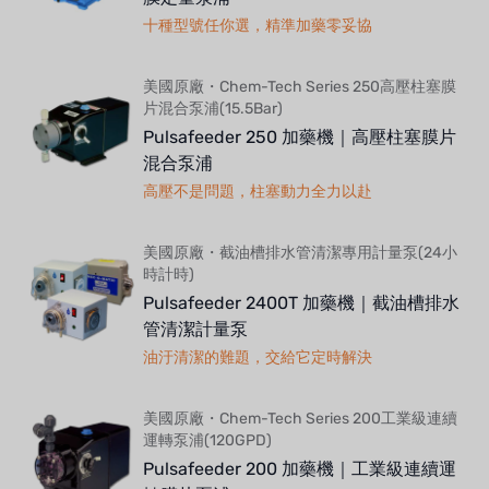
十種型號任你選，精準加藥零妥協
美國原廠・Chem-Tech Series 250高壓柱塞膜
片混合泵浦(15.5Bar)
Pulsafeeder 250 加藥機｜高壓柱塞膜片
混合泵浦
高壓不是問題，柱塞動力全力以赴
美國原廠・截油槽排水管清潔專用計量泵(24小
時計時)
Pulsafeeder 2400T 加藥機｜截油槽排水
管清潔計量泵
油汙清潔的難題，交給它定時解決
美國原廠・Chem-Tech Series 200工業級連續
運轉泵浦(120GPD)
Pulsafeeder 200 加藥機｜工業級連續運