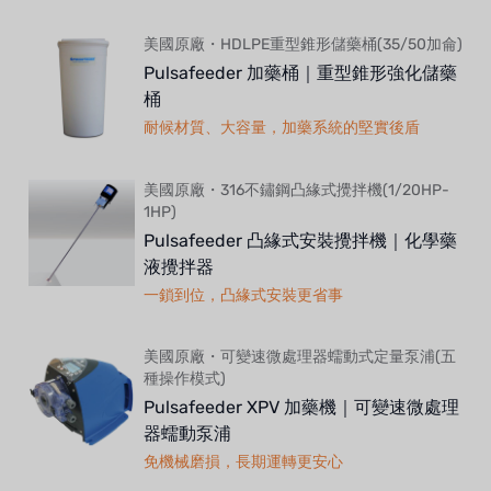
美國原廠・HDLPE重型錐形儲藥桶(35/50加侖)
Pulsafeeder 加藥桶｜重型錐形強化儲藥
桶
耐候材質、大容量，加藥系統的堅實後盾
美國原廠・316不鏽鋼凸緣式攪拌機(1/20HP-
1HP)
Pulsafeeder 凸緣式安裝攪拌機｜化學藥
液攪拌器
一鎖到位，凸緣式安裝更省事
美國原廠・可變速微處理器蠕動式定量泵浦(五
種操作模式)
Pulsafeeder XPV 加藥機｜可變速微處理
器蠕動泵浦
免機械磨損，長期運轉更安心