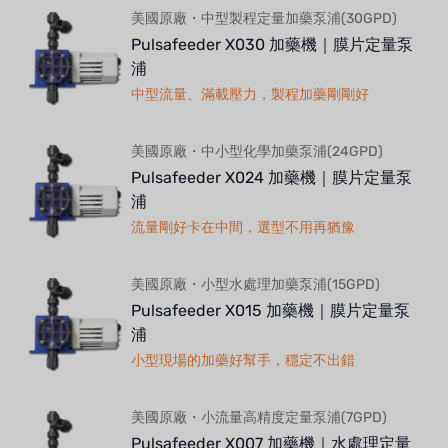
美國原廠・中型製程定量加藥泵浦(30GPD)
Pulsafeeder X030 加藥機｜膜片定量泵
浦
中型流量、滿載壓力，製程加藥剛剛好
美國原廠・中小型化學加藥泵浦(24GPD)
Pulsafeeder X024 加藥機｜膜片定量泵
浦
流量剛好卡在中間，選型不用再猶豫
美國原廠・小型水處理加藥泵浦(15GPD)
Pulsafeeder X015 加藥機｜膜片定量泵
浦
小型現場的加藥好幫手，穩定不出錯
美國原廠・小流量高精度定量泵浦(7GPD)
Pulsafeeder X007 加藥機｜水處理定量