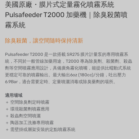
美國原廠・膜片式定量霧化噴霧系統
タイHAYCARB
Pulsafeeder T2000 加藥機｜除臭殺菌噴
霧系統
フランスSUNTEC
除臭殺菌，讓空間隨時保持清新
UK PUROLITE
日本のNOP
Pulsafeeder T2000 是一款搭載 SR275 膜片計量泵的專用噴霧系
統，不同於一般管線加藥用途，T2000 專為除臭劑、殺菌劑、殺蟲
日本オリンピック
劑等空間噴霧應用設計，具備廣角霧化噴嘴，能提供比蠕動式系統
更穩定可靠的噴霧輸出。最大輸出6oz (180cc)/分鐘，吐出壓力
日本勝浦
6.9Bar，適合需要定時、定量噴灑消毒或除臭藥劑的場所。
BRAHMA、イタリア
適用場域
＋ 空間除臭劑定時噴霧
鷺宮
＋ 環境殺菌劑噴霧應用
＋ 殺蟲劑空間噴灑
ハネウェル
＋ 陶器加工洗滌專用噴霧
＋ 需壁掛或層架安裝的定點噴霧系統
アズビル（山武）