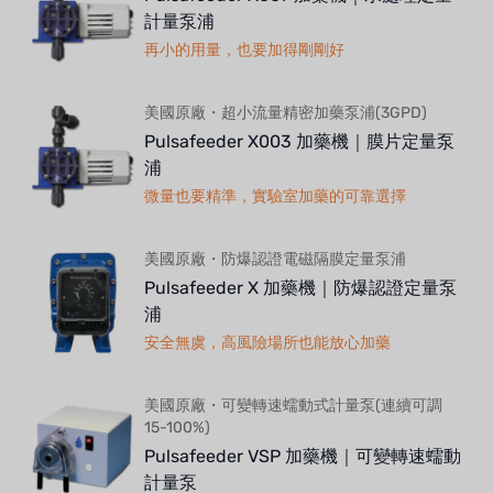
計量泵浦
再小的用量，也要加得剛剛好
美國原廠・超小流量精密加藥泵浦(3GPD)
Pulsafeeder X003 加藥機｜膜片定量泵
浦
微量也要精準，實驗室加藥的可靠選擇
美國原廠・防爆認證電磁隔膜定量泵浦
Pulsafeeder X 加藥機｜防爆認證定量泵
浦
安全無虞，高風險場所也能放心加藥
美國原廠・可變轉速蠕動式計量泵(連續可調
15-100%)
Pulsafeeder VSP 加藥機｜可變轉速蠕動
計量泵