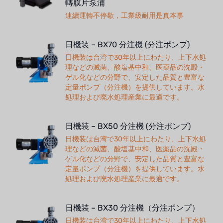
轉膜片泵浦
連續運轉不停歇，工業級耐用是真本事
日機装 – BX70 分注機 (分注ポンプ)
日機装は台湾で30年以上にわたり、上下水処
理などの滅菌、酸塩基中和、医薬品の沈殿・
ゲル化などの分野で、安定した品質と豊富な
定量ポンプ（分注機）を提供しています。水
処理および廃水処理産業に最適です。
日機装 – BX50 分注機 (分注ポンプ)
日機装は台湾で30年以上にわたり、上下水処
理などの滅菌、酸塩基中和、医薬品の沈殿・
ゲル化などの分野で、安定した品質と豊富な
定量ポンプ（分注機）を提供しています。水
処理および廃水処理産業に最適です。
日機装 – BX30 分注機（分注ポンプ）
日機装は台湾で30年以上にわたり、上下水処