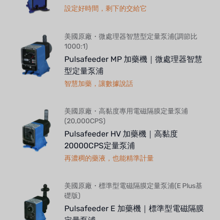
設定好時間，剩下的交給它
美國原廠・微處理器智慧型定量泵浦(調節比
1000:1)
Pulsafeeder MP 加藥機｜微處理器智慧
型定量泵浦
智慧加藥，讓數據說話
美國原廠・高黏度專用電磁隔膜定量泵浦
(20,000CPS)
Pulsafeeder HV 加藥機｜高黏度
20000CPS定量泵浦
再濃稠的藥液，也能精準計量
美國原廠・標準型電磁隔膜定量泵浦(E Plus基
礎版)
Pulsafeeder E 加藥機｜標準型電磁隔膜