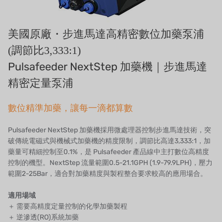
デンマークダンフォス
タイHAYCARB
美國原廠・步進馬達高精密數位加藥泵浦
フランスSUNTEC
(調節比3,333:1)
Pulsafeeder NextStep 加藥機｜步進馬達
美國 PUROLITE
精密定量泵浦
日本のNOP
數位精準加藥，讓每一滴都算數
日本オリンピック
Pulsafeeder NextStep 加藥機採用微處理器控制步進馬達技術，突
日本勝浦
破傳統電磁式與機械式加藥機的精度限制，調節比高達3,333:1，加
藥量可精細控制至0.1%，是 Pulsafeeder 產品線中主打數位高精度
BRAHMA、イタリア
控制的機型。NextStep 流量範圍0.5-21.1GPH (1.9-79.9LPH)，壓力
範圍2-25Bar，適合對加藥精度與製程整合要求較高的應用場合。
鷺宮
適用場域
ハネウェル
＋ 需要高精度定量控制的化學加藥製程
＋ 逆滲透(RO)系統加藥