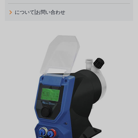
義大利 ATLAS
について|お問い合わせ
日本 TOHKEMY
ルイシュンについて
義大利AQUA
お問い合わせ
USダウ
リクルートリセラーフォーム
アイデックスUSA
US CLACK
エマーソン、アメリカ
アメリカンペンテア
SIEMENSドイツ
アメリカのプルサフィーダー