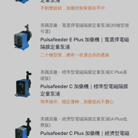
定量泵浦
手動雙旋鈕，加藥控制掌握在手中
美國原廠・寬選擇電磁隔膜定量泵浦(20種型號
可選)
Pulsafeeder E Plus 加藥機｜寬選擇電磁
隔膜定量泵浦
二十種型號，總有一款適合你的產線
美國原廠・標準型電磁隔膜定量泵浦(C Plus基
礎版)
Pulsafeeder C 加藥機｜標準型電磁隔膜
定量泵浦
簡單操作、穩定運轉，加藥從此不費心
美國原廠・經濟型電磁隔膜定量泵浦(A Plus低
壓版)
Pulsafeeder C Plus 加藥機｜經濟型電磁