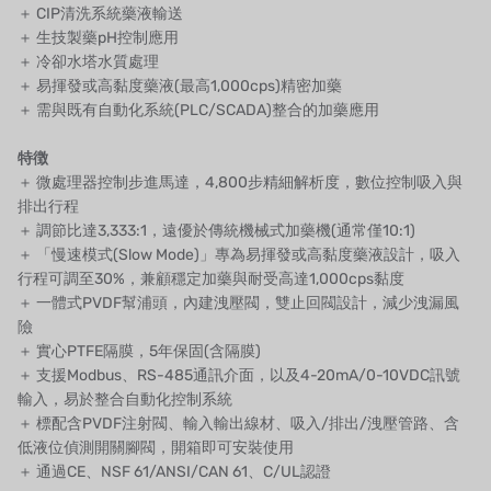
アズビル（山武）
＋ CIP清洗系統藥液輸送
＋ 生技製藥pH控制應用
オルトレマーレ
＋ 冷卻水塔水質處理
＋ 易揮發或高黏度藥液(最高1,000cps)精密加藥
NIPCON
＋ 需與既有自動化系統(PLC/SCADA)整合的加藥應用
トロコイド
特徴
＋ 微處理器控制步進馬達，4,800步精細解析度，數位控制吸入與
国内
排出行程
＋ 調節比達3,333:1，遠優於傳統機械式加藥機(通常僅10:1)
自我
＋ 「慢速模式(Slow Mode)」專為易揮發或高黏度藥液設計，吸入
行程可調至30%，兼顧穩定加藥與耐受高達1,000cps黏度
加藤
＋ 一體式PVDF幫浦頭，內建洩壓閥，雙止回閥設計，減少洩漏風
險
レシップ
＋ 實心PTFE隔膜，5年保固(含隔膜)
＋ 支援Modbus、RS-485通訊介面，以及4-20mA/0-10VDC訊號
ATS
輸入，易於整合自動化控制系統
＋ 標配含PVDF注射閥、輸入輸出線材、吸入/排出/洩壓管路、含
ジャコビ
低液位偵測開關腳閥，開箱即可安裝使用
＋ 通過CE、NSF 61/ANSI/CAN 61、C/UL認證
ETATRON