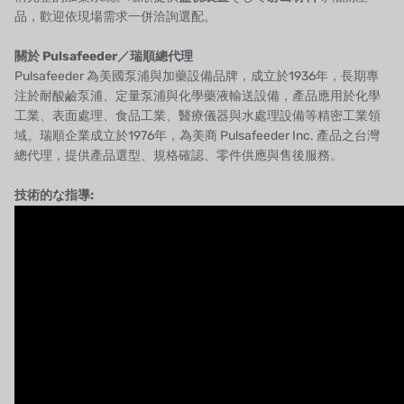
品，歡迎依現場需求一併洽詢選配。
關於 Pulsafeeder／瑞順總代理
Pulsafeeder 為美國泵浦與加藥設備品牌，成立於1936年，長期專
注於耐酸鹼泵浦、定量泵浦與化學藥液輸送設備，產品應用於化學
工業、表面處理、食品工業、醫療儀器與水處理設備等精密工業領
域。瑞順企業成立於1976年，為美商 Pulsafeeder Inc. 產品之台灣
總代理，提供產品選型、規格確認、零件供應與售後服務。
技術的な指導: