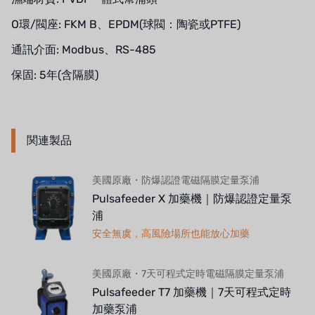
O環/閥座: FKM B、EPDM(球閥：陶瓷或PTFE)
通訊介面: Modbus、RS-485
保固: 5年(含隔膜)
関連製品
美國原廠・防爆認證電磁隔膜定量泵浦
Pulsafeeder X 加藥機｜防爆認證定量泵
浦
安全無虞，高風險場所也能放心加藥
美國原廠・7天可程式定時電磁隔膜定量泵浦
Pulsafeeder T7 加藥機｜7天可程式定時
加藥泵浦