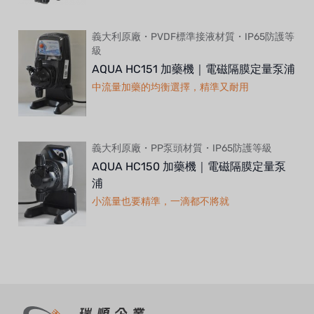
義大利原廠・PVDF標準接液材質・IP65防護等
級
AQUA HC151 加藥機｜電磁隔膜定量泵浦
中流量加藥的均衡選擇，精準又耐用
義大利原廠・PP泵頭材質・IP65防護等級
AQUA HC150 加藥機｜電磁隔膜定量泵
浦
小流量也要精準，一滴都不將就