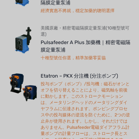
隔膜定量泵浦
經濟實惠不將就，穩定加藥的聰明選擇
美國原廠・精密電磁隔膜定量泵浦(10種型號可
選)
Pulsafeeder A Plus 加藥機｜精密電磁隔
膜定量泵浦
十種型號任你選，精準加藥零妥協
Etatron – PKX 分注機 (分注ポンプ)
投与ポンプ（ポンプ）/投与機：磁石がオンと
オフを切り替えることにより、磁気軸を前後
に動かします。このストロークモーション
は、メータリングヘッドのメータリングダイ
ヤフラムに伝達されます。ポンピングプロセ
ス中の投与媒体の逆流を防ぐために、2つの逆
止弁が使用されます。しかし、それだけでは
ありません。Pulsafeeder電磁ダイアフラム計
量ポンプの計量フローは、ストローク長とス