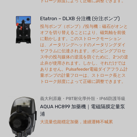
トローク頻度によって正確に調整できます。
Etatron – DLXB 分注機 (分注ポンプ)
投与ポンプ（ポンプ）/投与機：磁石がオンと
オフを切り替えることにより、磁気軸を前後
に動かします。このストロークモーション
は、メータリングヘッドのメータリングダイ
ヤフラムに伝達されます。ポンピングプロセ
ス中の投与媒体の逆流を防ぐために、2つの逆
止弁が使用されます。しかし、それだけでは
ありません。Pulsafeeder電磁ダイアフラム計
量ポンプの計量フローは、ストローク長とス
トローク頻度によって正確に調整できます。
義大利原廠・PBT耐化學外殼・IP65防護等級
AQUA HC899 加藥機｜電磁隔膜定量泵
浦
大流量也能穩定加藥，連續運轉不喊累