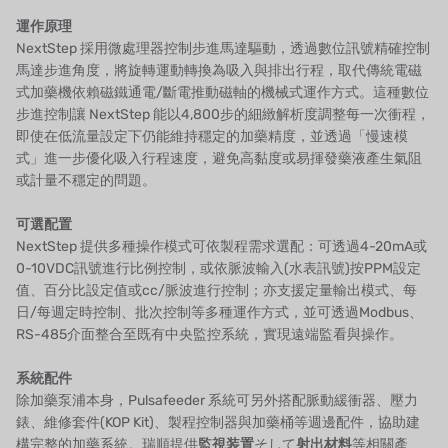
運作原理
ウェーブサイバー
NextStep 採用微處理器控制步進馬達驅動，透過數位訊號精確控制
馬達步進角度，將旋轉運動轉換為吸入與排出行程，取代傳統電磁
ボスキーニ
式加藥機依賴磁鐵通電/斷電推動磁軸的機械式運作方式。這種數位
步進控制讓 NextStep 能以4,800步的細緻解析度調整每一次衝程，
NIPPON
即使在低流量設定下仍能維持穩定的加藥精度，並透過「慢速模
式」進一步優化吸入行程速度，避免高黏度或易揮發藥液產生氣阻
WL
或計量不穩定的問題。
キャッシュアクメ
可選配置
NextStep 提供多種操作模式可依製程需求選配：可透過4-20mA或
矢崎
0-10VDC訊號進行比例控制，或依脈波輸入(水表訊號)按PPM設定
值、百分比設定值或cc/脈波進行控制；亦支援定量輸出模式、每
RUNXIN
日/每週定時控制、批次控制等多種運作方式，並可透過Modbus、
RS-485介面整合至既有中央監控系統，實現遠端監看與操作。
系統配件
除加藥泵浦本身，Pulsafeeder 系統可另外搭配脈動緩衝器、壓力
錶、維修套件(KOP Kit)、製程控制器與加藥桶等週邊配件，協助建
構完整的加藥系統。瑞順提供
監視装置
そして
射出材料
等相關產