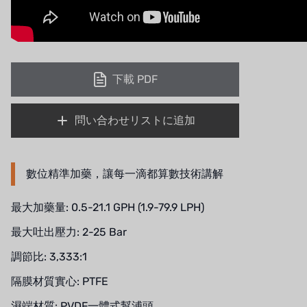
下載 PDF
問い合わせリストに追加
數位精準加藥，讓每一滴都算數技術講解
最大加藥量: 0.5-21.1 GPH (1.9-79.9 LPH)
最大吐出壓力: 2-25 Bar
調節比: 3,333:1
隔膜材質實心: PTFE
濕端材質: PVDF一體式幫浦頭