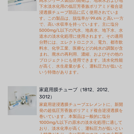
純水シリーズ製品の開発は、地表水および地
下水淡水化用の低圧芳香族ポリアミド複合逆
浸透膜チューブ部品に広く使用されていま
す。この製品は、脱塩率が 99.6% と高い一方
で、高い水収率を持っています。主に塩分
5000mg/L以下の汽水、地表水、地下水、水
道水の淡水化処理に使用されます。その適用
分野には、エレクトロニクス、電力、都市飲
料水、化学工業、医療などの純水の調製が含
まれ、廃水の再利用、濃縮、およびその他の
プロジェクトにも使用できます。淡水化性能
が高く、水生産量が多く、運転圧力が低いと
いう特徴があります。
家庭用膜チューブ（1812、2012、
3012）
家庭用逆浸透膜チューブエレメントに、新開
発の超低圧芳香族ポリアミド複合逆浸透膜を
巻いています。本製品は一般的に塩分
1000mg/L以下の原水の淡水化処理に適して
おり、淡水化率が高く、運転圧力が低いとい