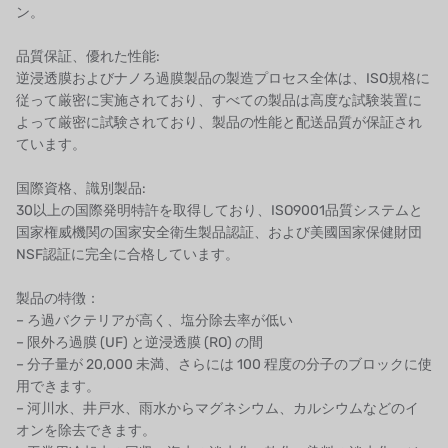
ン。
ATS
品質保証、優れた性能:
ジャコビ
逆浸透膜およびナノろ過膜製品の製造プロセス全体は、ISO規格に
従って厳密に実施されており、すべての製品は高度な試験装置に
ETATRON
よって厳密に試験されており、製品の性能と配送品質が保証され
ています。
ウェーブサイバー
国際資格、識別製品:
ボスキーニ
30以上の国際発明特許を取得しており、ISO9001品質システムと
国家権威機関の国家安全衛生製品認証、および美國国家保健財団
NIPPON
NSF認証に完全に合格しています。
WL
製品の特徴：
– ろ過バクテリアが高く、塩分除去率が低い
キャッシュアクメ
– 限外ろ過膜 (UF) と逆浸透膜 (RO) の間
– 分子量が 20,000 未満、さらには 100 程度の分子のブロックに使
矢崎
用できます。
– 河川水、井戸水、雨水からマグネシウム、カルシウムなどのイ
RUNXIN
オンを除去できます。