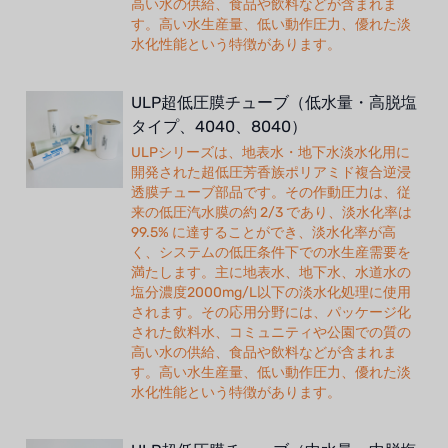
高い水の供給、食品や飲料などが含まれま
す。高い水生産量、低い動作圧力、優れた淡
水化性能という特徴があります。
ULP超低圧膜チューブ（低水量・高脱塩
タイプ、4040、8040）
ULPシリーズは、地表水・地下水淡水化用に
開発された超低圧芳香族ポリアミド複合逆浸
透膜チューブ部品です。その作動圧力は、従
来の低圧汽水膜の約 2/3 であり、淡水化率は
99.5% に達することができ、淡水化率が高
く、システムの低圧条件下での水生産需要を
満たします。主に地表水、地下水、水道水の
塩分濃度2000mg/L以下の淡水化処理に使用
されます。その応用分野には、パッケージ化
された飲料水、コミュニティや公園での質の
高い水の供給、食品や飲料などが含まれま
す。高い水生産量、低い動作圧力、優れた淡
水化性能という特徴があります。