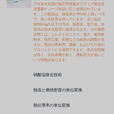
下水淡水化用の低圧芳香族ポリアミド複合逆
浸透膜チューブ部品に広く使用されていま
ボスキーニ
す。この製品は、脱塩率が 99.6% と高い一方
で、高い水収率を持っています。主に塩分
NIPPON
5000mg/L以下の汽水、地表水、地下水、水
道水の淡水化処理に使用されます。その適用
WL
分野には、エレクトロニクス、電力、都市飲
料水、化学工業、医療などの純水の調製が含
キャッシュアクメ
まれ、廃水の再利用、濃縮、およびその他の
プロジェクトにも使用できます。淡水化性能
矢崎
が高く、水生産量が多く、運転圧力が低いと
いう特徴があります。
RUNXIN
硝酸塩除去技術
熱流と燃焼密度の単位変換
熱伝導率の単位変換