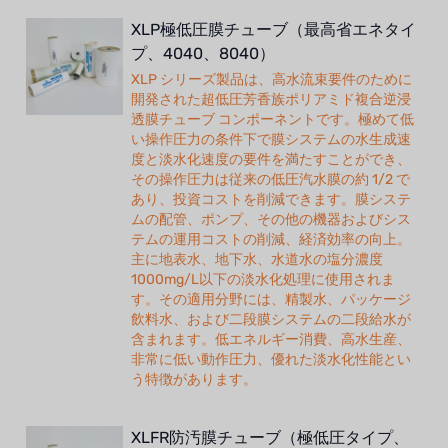
XLP極低圧膜チューブ（最高省エネタイ
プ、4040、8040）
XLP シリーズ製品は、高水流束要件のために
開発された超低圧芳香族ポリアミド複合逆浸
透膜チューブ コンポーネントです。極めて低
い操作圧力の条件下で膜システムの水生成速
度と淡水化速度の要件を満たすことができ、
その操作圧力は従来の低圧汽水膜の約 1/2 で
あり、投資コストを削減できます。膜システ
ムの配管、ポンプ、その他の機器およびシス
テムの運用コストの削減、経済効率の向上。
主に地表水、地下水、水道水の塩分濃度
1000mg/L以下の淡水化処理に使用されま
す。その適用分野には、精製水、パッケージ
飲料水、および二段膜システムの二段給水が
含まれます。低エネルギー消費、高水生産、
非常に低い動作圧力、優れた淡水化性能とい
う特徴があります。
XLFR防汚膜チューブ（極低圧タイプ、