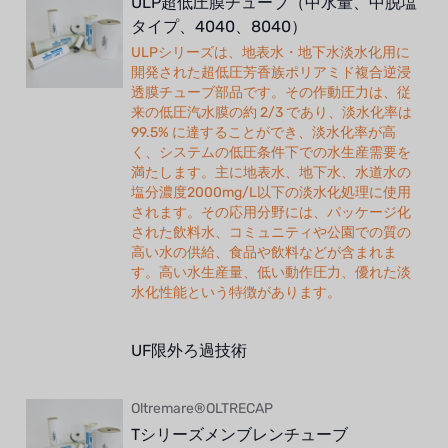
ULP超低圧膜チューブ（中水量、中脱塩
タイプ、4040、8040）
ULPシリーズは、地表水・地下水淡水化用に
開発された超低圧芳香族ポリアミド複合逆浸
透膜チューブ部品です。その作動圧力は、従
来の低圧汽水膜の約 2/3 であり、淡水化率は
99.5% に達することができ、淡水化率が高
く、システムの低圧条件下での水生産需要を
満たします。主に地表水、地下水、水道水の
塩分濃度2000mg/L以下の淡水化処理に使用
されます。その応用分野には、パッケージ化
された飲料水、コミュニティや公園での質の
高い水の供給、食品や飲料などが含まれま
す。高い水生産量、低い動作圧力、優れた淡
水化性能という特徴があります。
UF限外ろ過技術
Oltremare®OLTRECAP
Tシリーズメンブレンチューブ