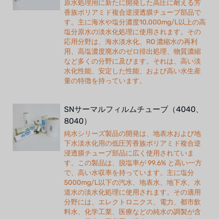
原水処理用に新たに開発した高圧に耐える芳
香族ポリアミド複合逆浸透膜チューブ部品で
す。主に海水や塩分濃度10,000mg/L以上の高
塩分原水の淡水化処理に使用されます。その
応用分野は、海水淡水化、RO 濃縮水の再利
用、高塩濃度廃水のゼロ排出処理、物質濃縮
など多くの分野に及びます。それは、高い淡
水化性能、安定した性能、および高い水生産
量の特徴を持っています。
SNサーマルフィルムチューブ（4040、
8040）
純水シリーズ製品の開発は、地表水および地
下水淡水化用の低圧芳香族ポリアミド複合逆
浸透膜チューブ部品に広く使用されていま
す。この製品は、脱塩率が 99.6% と高い一方
で、高い水収率を持っています。主に塩分
5000mg/L以下の汽水、地表水、地下水、水
道水の淡水化処理に使用されます。その適用
分野には、エレクトロニクス、電力、都市飲
料水、化学工業、医療などの純水の調製が含