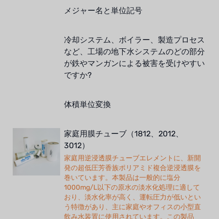
メジャー名と単位記号
冷却システム、ボイラー、製造プロセス
など、工場の地下水システムのどの部分
が鉄やマンガンによる被害を受けやすい
ですか?
体積単位変換
家庭用膜チューブ（1812、2012、
3012）
家庭用逆浸透膜チューブエレメントに、新開
発の超低圧芳香族ポリアミド複合逆浸透膜を
巻いています。本製品は一般的に塩分
1000mg/L以下の原水の淡水化処理に適して
おり、淡水化率が高く、運転圧力が低いとい
う特徴があり、主に家庭やオフィスの小型直
飲み水装置に使用されています。この製品