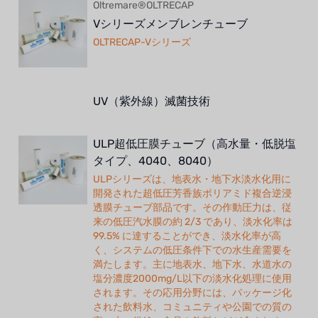
Oltremare®OLTRECAP
Vシリーズメンブレンチューブ
OLTRECAP-Vシリーズ
UV（紫外線）滅菌技術
ULP超低圧膜チューブ（高水量・低脱塩
タイプ、4040、8040）
ULPシリーズは、地表水・地下水淡水化用に
開発された超低圧芳香族ポリアミド複合逆浸
透膜チューブ部品です。その作動圧力は、従
来の低圧汽水膜の約 2/3 であり、淡水化率は
99.5% に達することができ、淡水化率が高
く、システムの低圧条件下での水生産需要を
満たします。主に地表水、地下水、水道水の
塩分濃度2000mg/L以下の淡水化処理に使用
されます。その応用分野には、パッケージ化
された飲料水、コミュニティや公園での質の