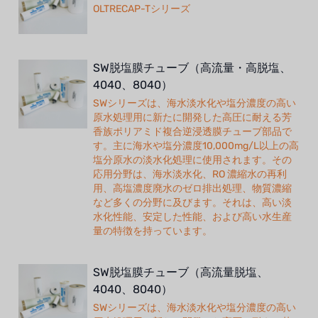
OLTRECAP-Tシリーズ
SW脱塩膜チューブ（高流量・高脱塩、
4040、8040）
SWシリーズは、海水淡水化や塩分濃度の高い
原水処理用に新たに開発した高圧に耐える芳
香族ポリアミド複合逆浸透膜チューブ部品で
す。主に海水や塩分濃度10,000mg/L以上の高
塩分原水の淡水化処理に使用されます。その
応用分野は、海水淡水化、RO 濃縮水の再利
用、高塩濃度廃水のゼロ排出処理、物質濃縮
など多くの分野に及びます。それは、高い淡
水化性能、安定した性能、および高い水生産
量の特徴を持っています。
SW脱塩膜チューブ（高流量脱塩、
4040、8040）
SWシリーズは、海水淡水化や塩分濃度の高い