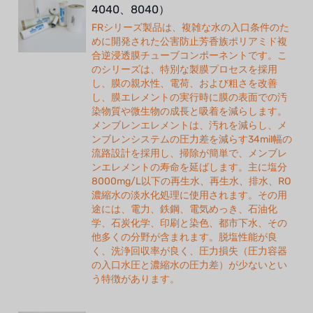
4040、8040）
FRシリーズ製品は、複雑な水の入口条件のた
めに開発された公害防止芳香族ポリアミド複
合逆浸透膜チューブコンポーネントです。こ
のシリーズは、特別な製膜プロセスを採用
し、膜の親水性、電荷、および粗さを改善
し、膜エレメントの実行時に膜の表面での汚
染物質や微生物の成長と吸着を減らします。
メンブレンエレメントは、汚れを減らし、メ
ンブレンシステムの圧力差を減らす34mil幅の
流路設計を採用し、掃除が簡単で、メンブレ
ンエレメントの寿命を延ばします。主に塩分
8000mg/L以下の再生水、再生水、排水、RO
濃縮水の淡水化処理に使用されます。その用
途には、電力、鉄鋼、電気めっき、石油化
学、石炭化学、印刷と染色、都市下水、その
他多くの分野が含まれます。脱塩性能が良
く、洗浄回収率が良く、圧力損失（圧力容器
の入口水圧と濃縮水の圧力差）が少ないとい
う特徴があります。