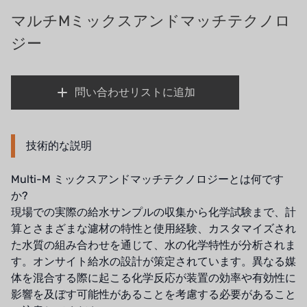
義大利AQUA
マルチMミックスアンドマッチテクノロ
お問い合わせ
ジー
デモブランド
リクルートリセラーフォーム
USダウ
問い合わせリストに追加
アイデックスUSA
US CLACK
技術的な説明
エマーソン、アメリカ
Multi-M ミックスアンドマッチテクノロジーとは何です
アメリカンペンテア
か?
現場での実際の給水サンプルの収集から化学試験まで、計
SIEMENSドイツ
算とさまざまな濾材の特性と使用経験、カスタマイズされ
た水質の組み合わせを通じて、水の化学特性が分析されま
アメリカのプルサフィーダー
す。オンサイト給水の設計が策定されています。異なる媒
体を混合する際に起こる化学反応が装置の効率や有効性に
デンマークダンフォス
影響を及ぼす可能性があることを考慮する必要があること