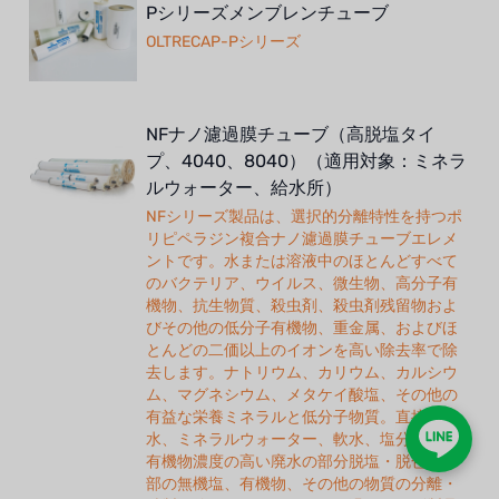
Pシリーズメンブレンチューブ
OLTRECAP-Pシリーズ
NFナノ濾過膜チューブ（高脱塩タイ
プ、4040、8040）（適用対象：ミネラ
ルウォーター、給水所）
NFシリーズ製品は、選択的分離特性を持つポ
リピペラジン複合ナノ濾過膜チューブエレメ
ントです。水または溶液中のほとんどすべて
のバクテリア、ウイルス、微生物、高分子有
機物、抗生物質、殺虫剤、殺虫剤残留物およ
びその他の低分子有機物、重金属、およびほ
とんどの二価以上のイオンを高い除去率で除
去します。ナトリウム、カリウム、カルシウ
ム、マグネシウム、メタケイ酸塩、その他の
有益な栄養ミネラルと低分子物質。直接飲料
水、ミネラルウォーター、軟水、塩分濃度や
有機物濃度の高い廃水の部分脱塩・脱色、一
部の無機塩、有機物、その他の物質の分離・