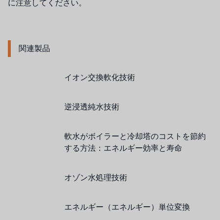
に注意してください。
タイHAYCARB
フランスSUNTEC
関連製品
UK PUROLITE
日本のNOP
イオン交換軟化技術
日本オリンピック
逆浸透純水技術
日本勝浦
BRAHMA、イタリア
軟水がボイラーと冷却塔のコストを節約
する方法：エネルギー効率と寿命
鷺宮
オゾン水処理技術
ハネウェル
アズビル（山武）
エネルギー（エネルギー）単位変換