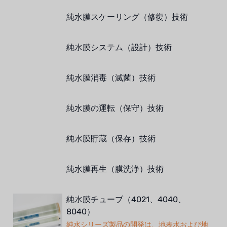
オルトレマーレ
純水膜スケーリング（修復）技術
NIPCON
トロコイド
純水膜システム（設計）技術
国内
純水膜消毒（滅菌）技術
自我
純水膜の運転（保守）技術
加藤
レシップ
純水膜貯蔵（保存）技術
ATS
純水膜再生（膜洗浄）技術
ジャコビ
純水膜チューブ（4021、4040、
ETATRON
8040）
ウェーブサイバー
純水シリーズ製品の開発は、地表水および地