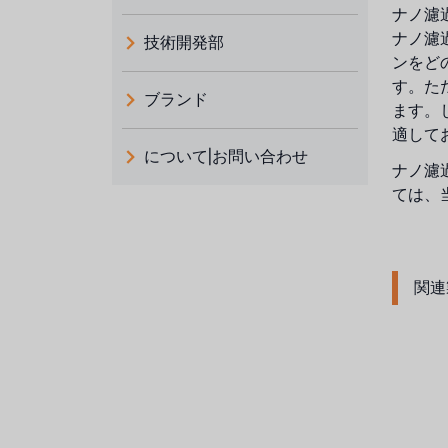
ナノ濾
ナノ濾
技術開発部
ンをどの
す。た
ブランド
ます。
義大利 ATLAS
適して
について|お問い合わせ
ナノ濾
日本 TOHKEMY
ルイシュンについて
ては、
義大利AQUA
お問い合わせ
デモブランド
リクルートリセラーフォーム
関連
USダウ
アイデックスUSA
US CLACK
エマーソン、アメリカ