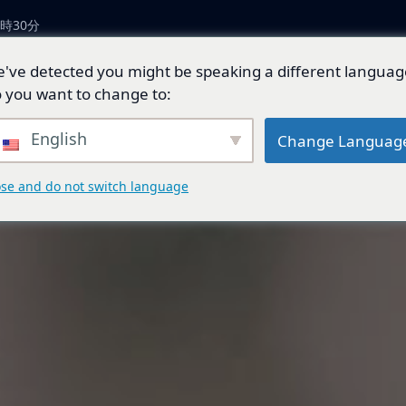
時30分
've detected you might be speaking a different languag
につい
製品とソリューショ
技術開
ジェネ
 you want to change to:
ン
発
ド
English
Change Languag
ose and do not switch language