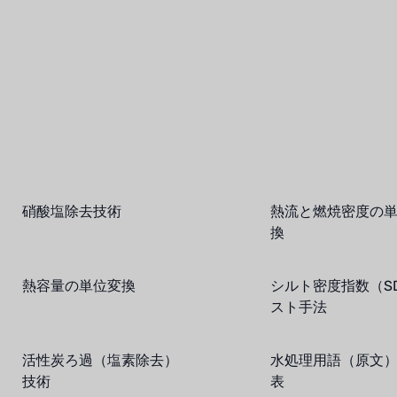
硝酸塩除去技術
熱流と燃焼密度の
換
熱容量の単位変換
シルト密度指数（SD
スト手法
活性炭ろ過（塩素除去）
水処理用語（原文
技術
表