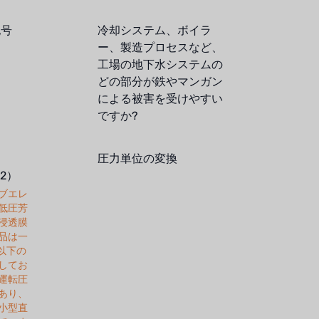
記号
冷却システム、ボイラ
ー、製造プロセスなど、
工場の地下水システムの
どの部分が鉄やマンガン
による被害を受けやすい
ですか?
圧力単位の変換
12）
ブエレ
低圧芳
浸透膜
品は一
L以下の
してお
運転圧
あり、
小型直