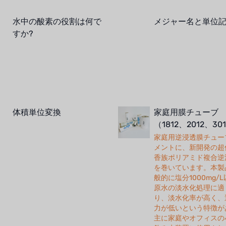
水中の酸素の役割は何で
メジャー名と単位
すか?
体積単位変換
家庭用膜チューブ
（1812、2012、30
家庭用逆浸透膜チュー
メントに、新開発の超
香族ポリアミド複合逆
を巻いています。本製
般的に塩分1000mg/
原水の淡水化処理に適
り、淡水化率が高く、
力が低いという特徴が
主に家庭やオフィスの