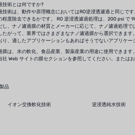
過技術とは何ですか?
過技術は、動作や原理概念においてはRO逆浸透濾過と同じで
程度除去できるかです。 RO 逆浸透濾過処理は、200 psi で 
だし、ナノ濾過膜の材質とメーカーに応じて、ナノ濾過処理では 5
したがって、業界ではさまざまなナノ濾過膜から選択できます
おり、適したアプリケーションもあればそうでないアプリケー
過膜は、水の軟化、食品産業、製薬産業の用途に使用できます
当社 Web サイトの膜セクションを参照してください。または
製品
イオン交換軟化技術
逆浸透純水技術