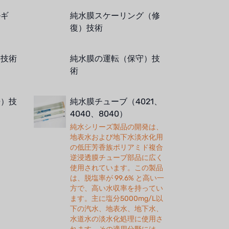
ルギ
純水膜スケーリング（修
復）技術
）技術
純水膜の運転（保守）技
術
浄）技
純水膜チューブ（4021、
4040、8040）
純水シリーズ製品の開発は、
地表水および地下水淡水化用
の低圧芳香族ポリアミド複合
逆浸透膜チューブ部品に広く
使用されています。この製品
は、脱塩率が 99.6% と高い一
方で、高い水収率を持ってい
ます。主に塩分5000mg/L以
下の汽水、地表水、地下水、
水道水の淡水化処理に使用さ