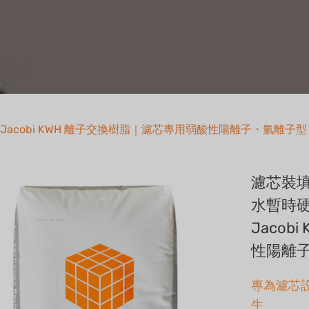
Jacobi KWH 離子交換樹脂｜濾芯專用弱酸性陽離子・氫離子型
濾芯裝
水暫時
Jaco
性陽離
專為濾芯
生