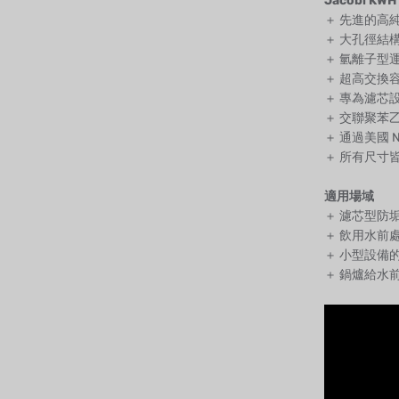
Jacobi K
＋ 先進的高
＋ 大孔徑結
＋ 氫離子型
＋ 超高交換
＋ 專為濾芯
＋ 交聯聚苯
＋ 通過美國 N
＋ 所有尺寸皆符合
適用場域
＋ 濾芯型防
＋ 飲用水前
＋ 小型設備
＋ 鍋爐給水