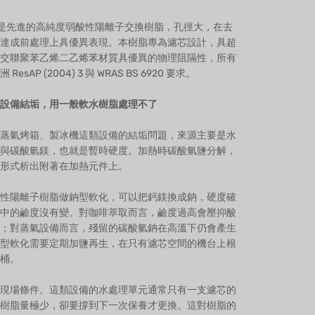
KWH 是先進的高純度弱酸性陽離子交換樹脂，孔徑大，在去
達成前處理上具優異表現。本樹脂專為濾芯設計，具超
交聯聚苯乙烯二乙烯苯材質具優異的物理阻隔性，所有
esAP (2004) 3 與 WRAS BS 6920 要求。
設備結垢，用一般軟水樹脂處理不了
蒸氣烤箱、製冰機這類設備的結垢問題，來源主要是水
與碳酸氫鎂，也就是暫時硬度。加熱時碳酸氫鹽分解，
形式析出附著在加熱元件上。
性陽離子樹脂做鈉型軟化，可以把鈣鎂換成鈉，硬度確
中的鹼度沒有變。對咖啡萃取而言，鹼度過高會壓抑酸
；對蒸氣設備而言，殘留的碳酸氫鈉在高溫下仍會產生
型軟化需要定期加鹽再生，在只有濾芯空間的機台上根
桶。
現場條件。這類設備的水處理單元通常只有一支濾芯的
樹脂量極少，卻要撐到下一次保養才更換。這對樹脂的