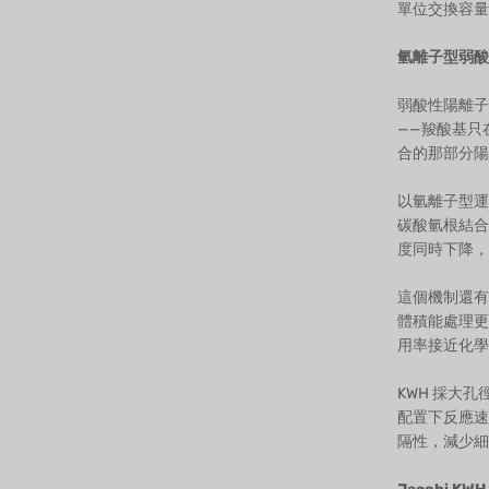
單位交換容量
氫離子型弱酸
弱酸性陽離子
——羧酸基只
合的那部分陽
以氫離子型運
碳酸氫根結合
度同時下降，
這個機制還有
體積能處理更
用率接近化學
KWH 採大
配置下反應速
隔性，減少細