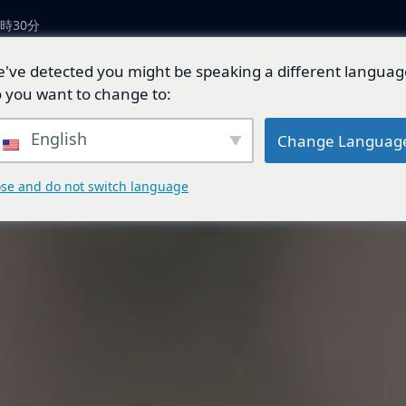
時30分
've detected you might be speaking a different languag
につい
製品とソリューショ
技術開
ジェネ
 you want to change to:
ン
発
ド
English
Change Languag
ose and do not switch language