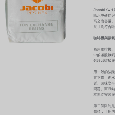
Jacobi 
除水中硬度與
高交換容量。
尺寸均符合歐洲 R
咖啡機與蒸氣
商用咖啡機、
中的碳酸氫鈣
鈣鎂以碳酸鹽
用一般的強酸
實下降，但水
質、風味變平
問題。而且鈉
本無從安裝鹽
第二個限制是
體積，可用的