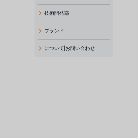
技術開発部
ブランド
義大利 ATLAS
について|お問い合わせ
日本 TOHKEMY
ルイシュンについて
義大利AQUA
お問い合わせ
デモブランド
リクルートリセラーフォーム
USダウ
アイデックスUSA
US CLACK
エマーソン、アメリカ