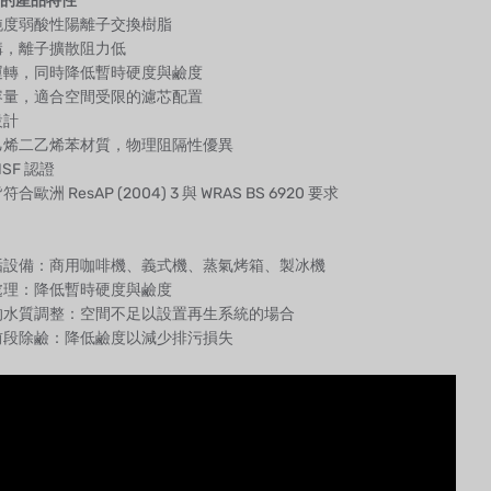
WH 的產品特性
純度弱酸性陽離子交換樹脂
構，離子擴散阻力低
運轉，同時降低暫時硬度與鹼度
容量，適合空間受限的濾芯配置
設計
乙烯二乙烯苯材質，物理阻隔性優異
SF 認證
歐洲 ResAP (2004) 3 與 WRAS BS 6920 要求
垢設備：商用咖啡機、義式機、蒸氣烤箱、製冰機
處理：降低暫時硬度與鹼度
的水質調整：空間不足以設置再生系統的場合
前段除鹼：降低鹼度以減少排污損失