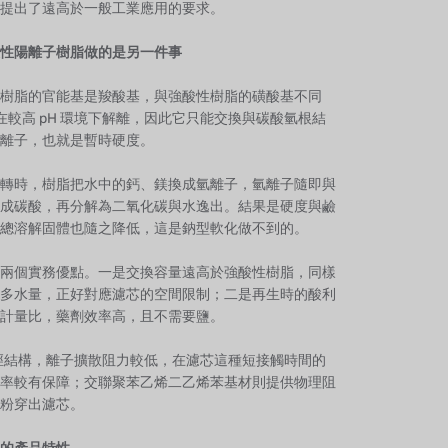
提出了遠高於一般工業應用的要求。
性陽離子樹脂做的是另一件事
樹脂的官能基是羧酸基，與強酸性樹脂的磺酸基不同
在較高 pH 環境下解離，因此它只能交換與碳酸氫根結
離子，也就是暫時硬度。
轉時，樹脂把水中的鈣、鎂換成氫離子，氫離子隨即與
成碳酸，再分解為二氧化碳與水逸出。結果是硬度與鹼
總溶解固體也隨之降低，這是鈉型軟化做不到的。
兩個實務優點。一是交換容量遠高於強酸性樹脂，同樣
多水量，正好對應濾芯的空間限制；二是再生時的酸利
計量比，藥劑效率高，且不需要鹽。
孔徑結構，離子擴散阻力較低，在濾芯這種短接觸時間的
率較有保障；交聯聚苯乙烯二乙烯苯基材則提供物理阻
粉穿出濾芯。