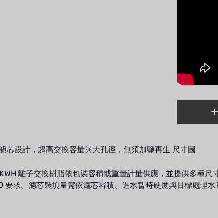
濾芯設計，超高交換容量與大孔徑，無須加鹽再生 尺寸圖
bi KWH 離子交換樹脂依包裝容積或重量計量供應，並提供多種尺寸，所有
6920 要求。濾芯裝填量需依濾芯容積、進水暫時硬度與目標處