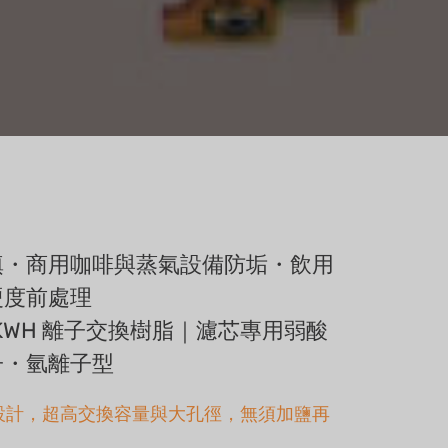
填・商用咖啡與蒸氣設備防垢・飲用
硬度前處理
bi KWH 離子交換樹脂｜濾芯專用弱酸
子・氫離子型
設計，超高交換容量與大孔徑，無須加鹽再