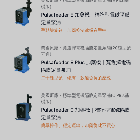
美國原廠・標準型電磁隔膜定量泵浦(E Plus基
礎版)
Pulsafeeder E 加藥機｜標準型電磁隔膜
定量泵浦
手動雙旋鈕，加藥控制掌握在手中
美國原廠・寬選擇電磁隔膜定量泵浦(20種型號
可選)
Pulsafeeder E Plus 加藥機｜寬選擇電磁
隔膜定量泵浦
二十種型號，總有一款適合你的產線
美國原廠・標準型電磁隔膜定量泵浦(C Plus基
礎版)
Pulsafeeder C 加藥機｜標準型電磁隔膜
定量泵浦
簡單操作、穩定運轉，加藥從此不費心