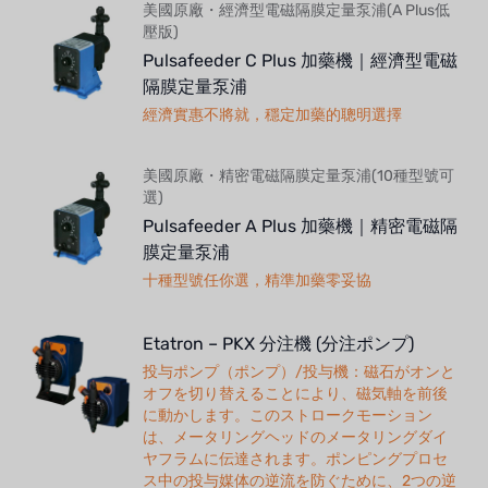
美國原廠・經濟型電磁隔膜定量泵浦(A Plus低
壓版)
Pulsafeeder C Plus 加藥機｜經濟型電磁
隔膜定量泵浦
經濟實惠不將就，穩定加藥的聰明選擇
美國原廠・精密電磁隔膜定量泵浦(10種型號可
選)
Pulsafeeder A Plus 加藥機｜精密電磁隔
膜定量泵浦
十種型號任你選，精準加藥零妥協
Etatron – PKX 分注機 (分注ポンプ)
投与ポンプ（ポンプ）/投与機：磁石がオンと
オフを切り替えることにより、磁気軸を前後
に動かします。このストロークモーション
は、メータリングヘッドのメータリングダイ
ヤフラムに伝達されます。ポンピングプロセ
ス中の投与媒体の逆流を防ぐために、2つの逆