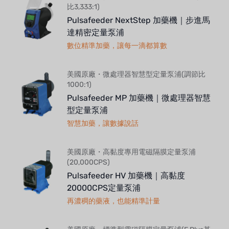
比3,333:1)
Pulsafeeder NextStep 加藥機｜步進馬
達精密定量泵浦
數位精準加藥，讓每一滴都算數
美國原廠・微處理器智慧型定量泵浦(調節比
1000:1)
Pulsafeeder MP 加藥機｜微處理器智慧
型定量泵浦
智慧加藥，讓數據說話
美國原廠・高黏度專用電磁隔膜定量泵浦
(20,000CPS)
Pulsafeeder HV 加藥機｜高黏度
20000CPS定量泵浦
再濃稠的藥液，也能精準計量