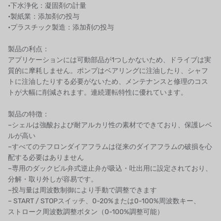
•下水浄化：凝固剤の計量
国内
•製紙業：添加剤の投与
•プラスチック製造：添加剤の投与
自我
製品の利点：
加藤
アプリケーションには可動部品が1つしかないため、ドライブは実
質的に摩耗しません。ポンプはベアリングに注油したり、シャフ
レシップ
トに注油したりする必要がないため、メンテナンスと修理のコス
トが大幅に削減されます。連続運転特性に優れています。
ATS
製品の特徴：
ジャコビ
–シェルは強酸および耐アルカリ性の素材でできており、保護レベ
ルが高い
ETATRON
–すべてのテフロンダイアフラムは従来のダイアフラムの破損を心
配する必要はありません
ウェーブサイバー
–専用のダックビル弁式逆止弁が吸込・吐出用に設定されており、
分解・取り外しが容易です。
ボスキーニ
–投与量は周波数制御により手動で調整できます
– START / STOPスイッチ、0-20%または0-100%周波数キー、
NIPPON
ストローク周波数調整ボタン（0-100%調整可能）