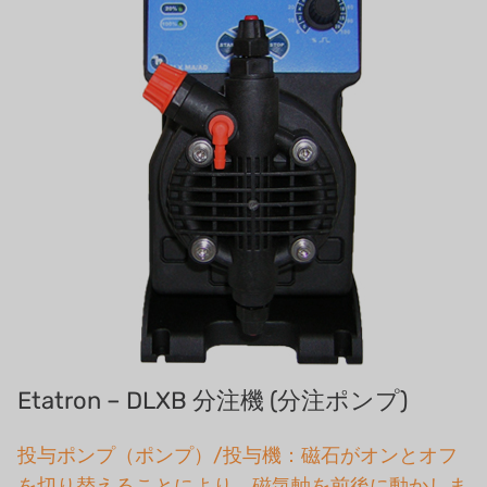
USダウ
リクルートリセラーフォーム
アイデックスUSA
US CLACK
エマーソン、アメリカ
アメリカンペンテア
SIEMENSドイツ
アメリカのプルサフィーダー
デンマークダンフォス
タイHAYCARB
Etatron – DLXB 分注機 (分注ポンプ)
フランスSUNTEC
投与ポンプ（ポンプ）/投与機：磁石がオンとオフ
美國 PUROLITE
を切り替えることにより、磁気軸を前後に動かしま