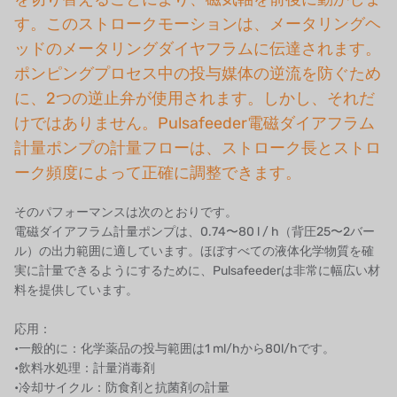
す。このストロークモーションは、メータリングヘ
日本のNOP
ッドのメータリングダイヤフラムに伝達されます。
日本オリンピック
ポンピングプロセス中の投与媒体の逆流を防ぐため
に、2つの逆止弁が使用されます。しかし、それだ
日本勝浦
けではありません。Pulsafeeder電磁ダイアフラム
計量ポンプの計量フローは、ストローク長とストロ
BRAHMA、イタリア
ーク頻度によって正確に調整できます。
鷺宮
そのパフォーマンスは次のとおりです。
ハネウェル
電磁ダイアフラム計量ポンプは、0.74〜80 l / h（背圧25〜2バー
ル）の出力範囲に適しています。ほぼすべての液体化学物質を確
アズビル（山武）
実に計量できるようにするために、Pulsafeederは非常に幅広い材
料を提供しています。
オルトレマーレ
応用：
NIPCON
•一般的に：化学薬品の投与範囲は1 ml/hから80l/hです。
•飲料水処理：計量消毒剤
トロコイド
•冷却サイクル：防食剤と抗菌剤の計量