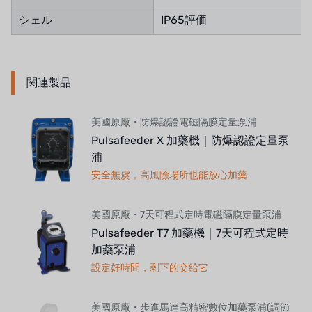
シェル
IP65評価
関連製品
美國原廠・防爆認證電磁隔膜定量泵浦
Pulsafeeder X 加藥機｜防爆認證定量泵
浦
安全無虞，高風險場所也能放心加藥
美國原廠・7天可程式定時電磁隔膜定量泵浦
Pulsafeeder T7 加藥機｜7天可程式定時
加藥泵浦
設定好時間，剩下的交給它
美國原廠・步進馬達高精密數位加藥泵浦(調節