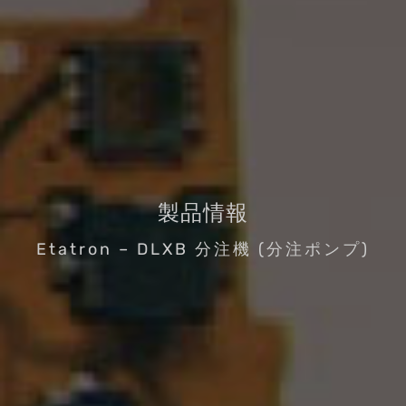
製品情報
Etatron – DLXB 分注機 (分注ポンプ)