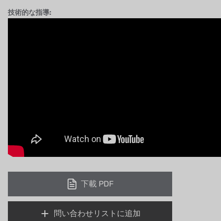
WL
技術的な指導:
キャッシュアクメ
矢崎
RUNXIN
下載 PDF
問い合わせリストに追加