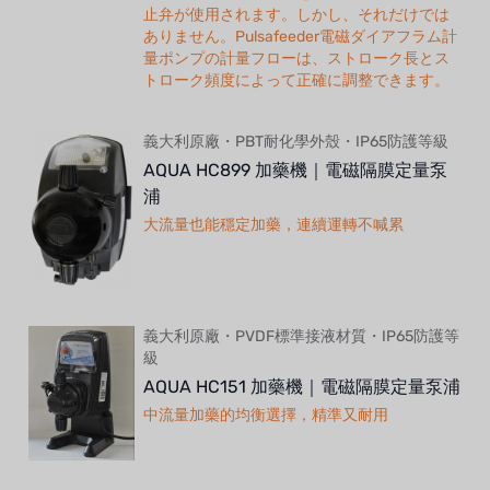
止弁が使用されます。しかし、それだけでは
ありません。Pulsafeeder電磁ダイアフラム計
量ポンプの計量フローは、ストローク長とス
トローク頻度によって正確に調整できます。
義大利原廠・PBT耐化學外殼・IP65防護等級
AQUA HC899 加藥機｜電磁隔膜定量泵
浦
大流量也能穩定加藥，連續運轉不喊累
義大利原廠・PVDF標準接液材質・IP65防護等
級
AQUA HC151 加藥機｜電磁隔膜定量泵浦
中流量加藥的均衡選擇，精準又耐用