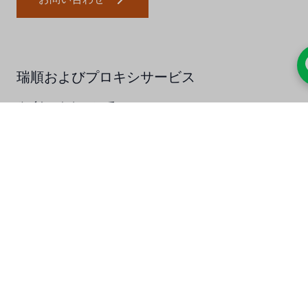
瑞順およびプロキシサービス
ルイシュンについて
一般的なエージェントサービス
製品とソリューション
熱エネルギーソリューション
水質ソリューション
ケミカルソリューション
カスタマイズされたR＆Dサービス