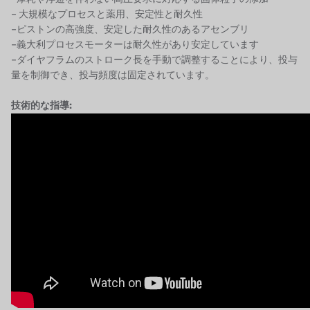
鷺宮
– 大規模なプロセスと薬用、安定性と耐久性
–ピストンの高強度、安定した耐久性のあるアセンブリ
ハネウェル
–義大利プロセスモーターは耐久性があり安定しています
–ダイヤフラムのストローク長を手動で調整することにより、投与
アズビル（山武）
量を制御でき、投与頻度は固定されています。
オルトレマーレ
技術的な指導:
NIPCON
トロコイド
国内
自我
加藤
レシップ