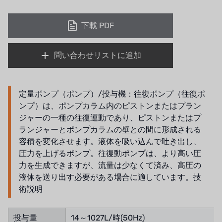
ATS
ジャコビ
下載 PDF
ETATRON
問い合わせリストに追加
ウェーブサイバー
ボスキーニ
定量ポンプ（ポンプ）/投与機：往復ポンプ（往復ポ
ンプ）は、ポンプカラム内のピストンまたはプラン
NIPPON
ジャーの一種の往復運動であり、ピストンまたはプ
ランジャーとポンプカラムの壁との間に形成される
WL
容積を変化させます。液体を吸い込んで吐き出し、
圧力を上げるポンプ。往復動ポンプは、より高い圧
キャッシュアクメ
力を生成できますが、流量は少なくて済み、高圧の
液体を送り出す必要がある場合に適しています。技
矢崎
術説明
RUNXIN
投与量
14～1027L/時(50Hz)