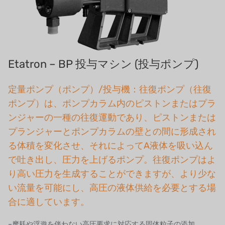
SIEMENSドイツ
アメリカのプルサフィーダー
デンマークダンフォス
Etatron – BP 投与マシン (投与ポンプ)
タイHAYCARB
定量ポンプ（ポンプ）/投与機：往復ポンプ（往復
フランスSUNTEC
ポンプ）は、ポンプカラム内のピストンまたはプラ
ンジャーの一種の往復運動であり、ピストンまたは
UK PUROLITE
プランジャーとポンプカラムの壁との間に形成され
日本のNOP
る体積を変化させ、それによってA液体を吸い込ん
で吐き出し、圧力を上げるポンプ。往復ポンプはよ
日本オリンピック
り高い圧力を生成することができますが、より少な
い流量を可能にし、高圧の液体供給を必要とする場
日本勝浦
合に適しています。
BRAHMA、イタリア
–摩耗や浮遊を伴わない高圧要求に対応する固体粒子の添加