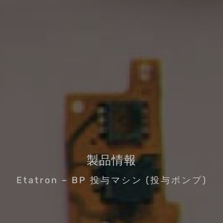
製品情報
Etatron – BP 投与マシン (投与ポンプ)