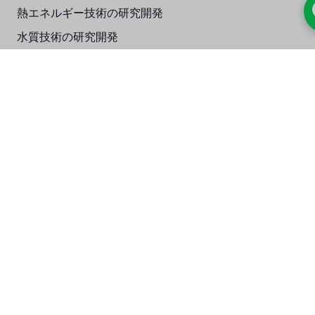
熱エネルギー技術の研究開発
水質技術の研究開発
化学技術の研究開発
連絡先住所
台北市中正区
No. 121、セクション1、Chongqing South Road
顧客サービス
電話
02-2331-1097
ファックス
02-2331-9629
Eメール
info@jadesun.com
YouTubeビデオを教えるテクノロジー