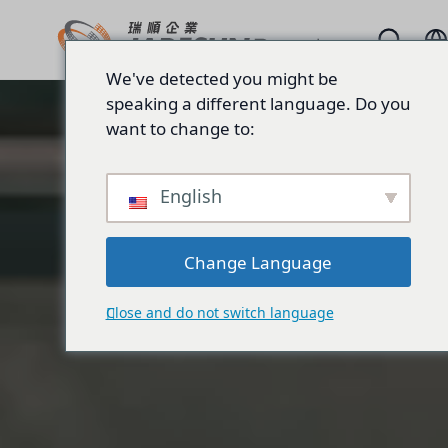
We've detected you might be
speaking a different language. Do you
want to change to:
English
Change Language
Close and do not switch language