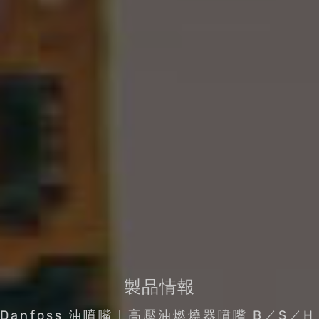
製品情報
Danfoss 油噴嘴｜高壓油燃燒器噴嘴 B／S／H