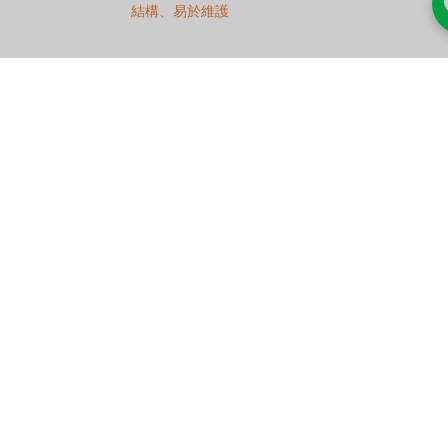
結構、易於維護
適用小型家用柴油燃燒器與鍋爐供油，切斷由
外接電磁閥負責，單管與雙管系統皆可
Danfoss BFP 20 Size 3 無電磁閥油泵浦
｜家用燃燒器基本型 24 l/h
丹麥原裝，單段設計、卡匣式濾網，可相容至
100% 生質柴油（Bio100 版），軸頸符合 EN
225