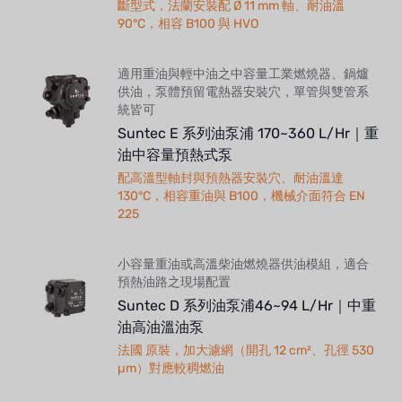
斷型式，法蘭安裝配 Ø 11 mm 軸、耐油溫
90°C，相容 B100 與 HVO
適用重油與輕中油之中容量工業燃燒器、鍋爐
供油，泵體預留電熱器安裝穴，單管與雙管系
統皆可
Suntec E 系列油泵浦 170~360 L/Hr｜重
油中容量預熱式泵
配高溫型軸封與預熱器安裝穴、耐油溫達
130°C，相容重油與 B100，機械介面符合 EN
225
小容量重油或高溫柴油燃燒器供油模組，適合
預熱油路之現場配置
Suntec D 系列油泵浦46~94 L/Hr｜中重
油高油溫油泵
法國 原裝，加大濾網（開孔 12 cm²、孔徑 530
µm）對應較稠燃油