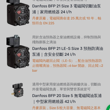
Danfoss BFP 21 Size 3 電磁閥切斷油泵
浦｜家用燃燒器 24 l/h
丹麥原廠，電磁閥壽命達 25 萬次或 10 年，軸
頸符合 EN 225
用於含油預熱器之柴油燃燒設備，抑制預熱與
殘熱膨脹之滴油
Danfoss BFP 21 LE-S Size 3 預熱防滴油
泵浦｜含安全切斷 24 l/h
電磁閥內建回止閥（LE-S），配合油預熱器防
止噴嘴滴油，預熱器閥 ≥6 bar 開啟、回止閥 ≤2
bar
適用中型家用柴油燃燒器與鍋爐供油，切斷由
外接電磁閥負責，單管與雙管系統皆可
Danfoss BFP 20 Size 5 無電磁閥油泵浦
｜中型家用燃燒器 42 l/h
丹麥原裝，Size 5 較大容量、無電磁閥之基本