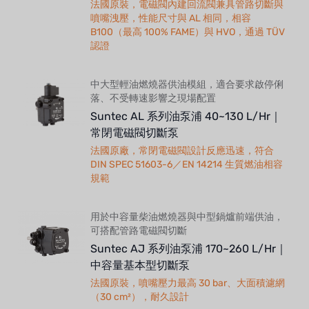
法國原裝，電磁閥內建回流閥兼具管路切斷與
噴嘴洩壓，性能尺寸與 AL 相同，相容
B100（最高 100% FAME）與 HVO，通過 TÜV
認證
中大型輕油燃燒器供油模組，適合要求啟停俐
落、不受轉速影響之現場配置
Suntec AL 系列油泵浦 40~130 L/Hr｜
常閉電磁閥切斷泵
法國原廠，常閉電磁閥設計反應迅速，符合
DIN SPEC 51603-6／EN 14214 生質燃油相容
規範
用於中容量柴油燃燒器與中型鍋爐前端供油，
可搭配管路電磁閥切斷
Suntec AJ 系列油泵浦 170~260 L/Hr｜
中容量基本型切斷泵
法國原裝，噴嘴壓力最高 30 bar、大面積濾網
（30 cm²），耐久設計