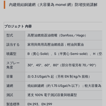
ボスキーニ
內建燒結銅濾網（大容量為 monel 網）防堵技術講解
NIPPON
WL
プロジェクト
內容
キャッシュアクメ
型式
高壓油燃燒器油噴嘴（Danfoss／Hago）
矢崎
該当する
家用與商用高壓油燃燒器；輕油與重油
噴霧型
B（實心 Solid）、S（半實心 Semi-solid）、H（空心 H
RUNXIN
スプレー
30°、45°、60°、80°（部分市場另有 70／90°）
角度
容量
自 0.3 USgal/h 起（另有 EN 制 kg/h 規格）
濾網
燒結銅濾網（約 1.75 USgal/h 以下）；較大容量為 mon
測試
逐支 100% 電子測試容量與噴霧型
製造標準
EN 293、EN 299