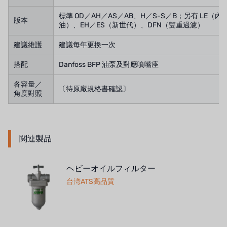
標準 OD／AH／AS／AB、H／S-S／B；另有 LE（
版本
油）、EH／ES（新世代）、DFN（雙重過濾）
建議維護
建議每年更換一次
搭配
Danfoss BFP 油泵及對應噴嘴座
各容量／
〔待原廠規格書確認〕
角度對照
関連製品
ヘビーオイルフィルター
台湾ATS高品質