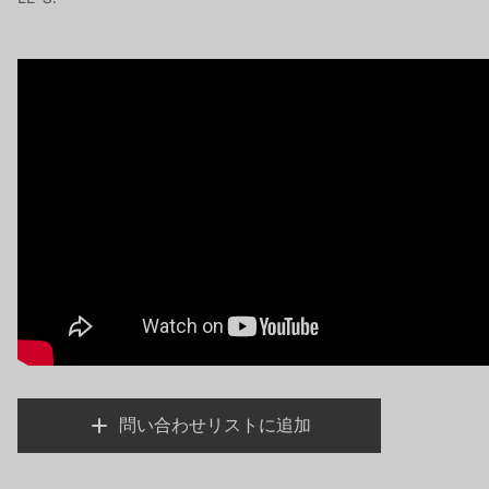
NIPCON
トロコイド
国内
自我
加藤
レシップ
ATS
ジャコビ
ETATRON
問い合わせリストに追加
ウェーブサイバー