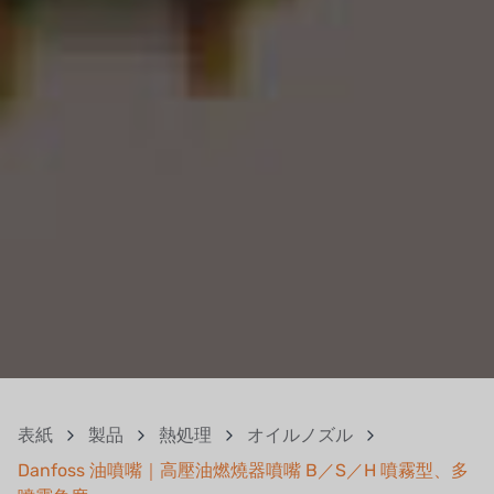
表紙
製品
熱処理
オイルノズル
Danfoss 油噴嘴｜高壓油燃燒器噴嘴 B／S／H 噴霧型、多