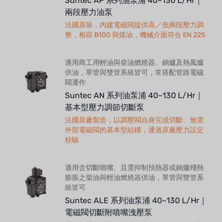
Suntec AP 系列油泵浦 40~130 L/Hr｜
兩段壓力油泵
法國原裝，內建電磁閥提供高／低兩段壓力調
整，相容 B100 與煤油，機械介面符合 EN 225
適用商工用輕油與柴油燃燒器、鍋爐及熱風爐
供油，單管與雙管系統皆可，常搭配管路電磁
閥運作
Suntec AN 系列油泵浦 40~130 L/Hr｜
基本型壓力調節切斷泵
法國原廠製造，以調壓閥自身完成切斷、無需
外部電磁閥的基本型結構，通過原廠壓力設定
校驗
適用含切斷噴嘴、且需抑制預熱器或鍋爐殘熱
膨脹之柴油與輕油燃燒器供油，單管與雙管系
統皆可
Suntec ALE 系列油泵浦 40~130 L/Hr｜
電磁閥切斷附噴嘴洩壓泵