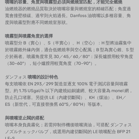
噴嘴的容量、角度與噴霧型必須與燃燒室匹配，才能完全燃燒
フランスSUNTEC
油燃燒器的燃燒品質取決於噴嘴容量與燃燒室的精確匹配；角度過
寬會撞壁積碳、過窄則火焰過長。Danfoss 油噴嘴以多種容量、角
美國 PUROLITE
度與噴霧型對應不同燃燒室形狀。
日本のNOP
噴霧型與噴霧角度的選擇
噴霧型分 B（實心）、S（半實心）、H（空心）：H 型將油霧集中
日本オリンピック
於噴霧錐外緣內側，適合低燃燒率與空心配風；B 型為實心錐、S 型
介於兩者。噴霧角度常見 30／45／60／80°：深長爐膛用較窄角度
日本勝浦
（30–60°），短小爐膛用較寬角度（70–90°）。
BRAHMA、イタリア
ダンフォス
噴嘴的設計特色
每支噴嘴依 EN 293／299 製造並逐支 100% 電子測試容量與噴霧
鷺宮
型。約 1.75 USgal/h 以下內建燒結銅濾網、較大容量為 monel 網，
防止孔口堵塞。另提供 LE（內建切斷閥）、KH（煤油）、EH／
ハネウェル
ES（新世代，可直接替換舊 60°S／80°H）等版本。
アズビル（山武）
與噴嘴逆止閥的搭配
噴嘴本身負責霧化；若需抑制停機後噴嘴滴油，可搭配
ダンフォス
オルトレマーレ
ノズルチェックバルブ
，或選用內建切斷閥的 LE 噴嘴配合
BFP 21
LE-S
.