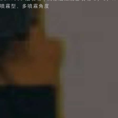
噴霧型、多噴霧角度