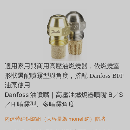
ルイシュンについて
義大利AQUA
お問い合わせ
USダウ
リクルートリセラーフォーム
アイデックスUSA
US CLACK
エマーソン、アメリカ
適用家用與商用高壓油燃燒器，依燃燒室
アメリカンペンテア
形狀選配噴霧型與角度，搭配 Danfoss BFP
油泵使用
SIEMENSドイツ
Danfoss 油噴嘴｜高壓油燃燒器噴嘴 B／S
アメリカのプルサフィーダー
／H 噴霧型、多噴霧角度
デンマークダンフォス
內建燒結銅濾網（大容量為 monel 網）防堵
タイHAYCARB