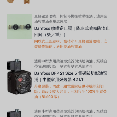
直接鎖於噴嘴、抑制停機後噴嘴後滴，適用柴
油與重油高壓燃燒器
Danfoss 噴嘴逆止閥｜陶珠式噴嘴防滴止
回閥（柴／重油）
陶珠式止回結構、體積小可直接鎖於噴嘴，安
裝操作簡便，適用柴油與重油
適用中型家用柴油燃燒器與鍋爐供油，泵端自
帶電磁閥切斷，單管與雙管系統皆可
Danfoss BFP 21 Size 5 電磁閥切斷油泵
浦｜中型家用燃燒器 42 l/h
丹麥原裝，內建一組電磁閥提供停機即刻切
斷，Size 5 較大容量，可相容至 100% 生質柴
油（Bio100 版）
適用小型家用柴油燃燒器與鍋爐供油，泵端自
帶電磁閥切斷，單管與雙管系統皆可