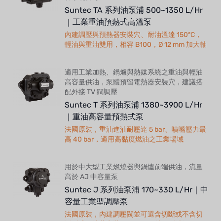
Suntec TA 系列油泵浦 500~1350 L/Hr
｜工業重油預熱式高溫泵
內建調壓與預熱器安裝穴、耐油溫達 150°C，
輕油與重油雙用，相容 B100，Ø 12 mm 加大軸
適用工業加熱、鍋爐與熱媒系統之重油與輕油
高容量供油，泵體預留電熱器安裝穴，建議搭
配外接 TV 閥調壓
Suntec T 系列油泵浦 1380~3900 L/Hr
｜重油高容量預熱式泵
法國原裝，重油進油耐壓達 5 bar、噴嘴壓力最
高 40 bar，適用高黏度燃油之工業場域
用於中大型工業燃燒器與鍋爐前端供油，流量
高於 AJ 中容量泵
Suntec J 系列油泵浦 170~330 L/Hr｜中
容量工業型調壓泵
法國原裝，內建調壓閥並可選含切斷或不含切