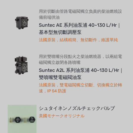
用於切斷由管路電磁閥獨立負責的柴油燃燒設
備前端供油
Suntec AE 系列油泵浦 40~130 L/Hr｜
基本型無切斷調壓泵
法國原裝，結構精簡、無切斷件，維護單純
用於雙噴嘴分段點火之柴油燃燒器，以兩組電
磁閥獨立啟閉各路噴嘴
Suntec A2L 系列油泵浦 40~130 L/Hr｜
雙噴嘴雙電磁閥油泵
法國原裝，雙電磁閥獨立切斷、切換獨立於轉
速，IP 54 防護
シュタイネンノズルチェックバルブ
美國モナークオリジナル