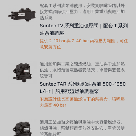
配套 T 系列油泵浦使用，安裝於噴嘴管路以外
接方式調節供油壓力，適用工業重油與輕油加
熱系統
Suntec TV 系列重油穩壓閥｜配套 T 系列
油泵浦調壓
提供 2–10 bar 與 7–40 bar 兩種壓力範圍，可任
意安裝方位
適用船舶與工業之殘渣燃油、重油與中油加熱
供油，泵體預留電熱器安裝穴，單管與雙管系
統皆可
Suntec TAR 系列船舶油泵浦 500~1350
L/Hr｜船用殘渣燃油調壓泵
耐磨設計延長高磨蝕燃油下的泵壽命，噴嘴壓
力最高 40 bar
適用工業加熱之輕油與重油中大容量燃燒器、
鍋爐供油，泵體預留電熱器安裝穴，單管與雙
管系統皆可