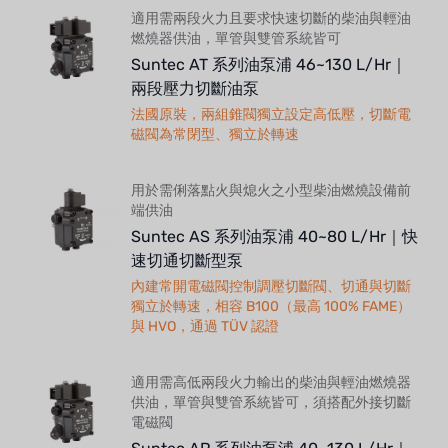
適用需兩段火力且要求快速切斷的柴油與輕油
燃燒器供油，單管與雙管系統皆可
Suntec AT 系列油泵浦 46~130 L/Hr｜
兩段壓力切斷油泵
法國原裝，兩組錐閥獨立設定高低壓，切斷電
磁閥為常閉型、獨立於轉速
用於需俐落點火與熄火之小型柴油燃燒設備前
端供油
Suntec AS 系列油泵浦 40~80 L/Hr｜快
速切通切斷型泵
內建常開電磁閥控制調壓切斷閥、切通與切斷
獨立於轉速，相容 B100（最高 100% FAME）
與 HVO，通過 TÜV 認證
適用需高低兩段火力輸出的柴油與輕油燃燒器
供油，單管與雙管系統皆可，須搭配外接切斷
電磁閥