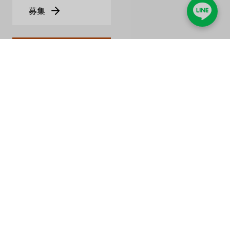
矢崎
募集
RUNXIN
お問い合わせ
瑞順およびプロキシサービス
ルイシュンについて
一般的なエージェントサービス
製品とソリューション
熱エネルギーソリューション
水質ソリューション