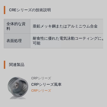
日本勝浦
CREシリーズの技術説明
BRAHMA、イタリア
全体的な資
鷺宮
亜鉛メッキ鋼またはアルミニウム合金
料
ハネウェル
耐食性に優れた電気泳動コーティングによ
表面処理
可能
アズビル（山武）
オルトレマーレ
関連製品
NIPCON
トロコイド
CRPシリーズ
CRPシリーズ風車
国内
CRPシリーズ
自我