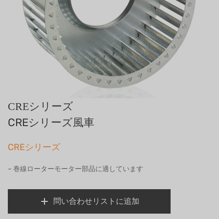
エマーソン、アメリカ
アメリカンペンテア
SIEMENSドイツ
アメリカのプルサフィーダー
デンマークダンフォス
CREシリーズ
タイHAYCARB
CREシリーズ風車
フランスSUNTEC
CREシリーズ
UK PUROLITE
– 巻線ローターモーター部品に適しています
日本のNOP
問い合わせリストに追加
日本オリンピック