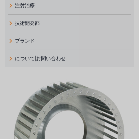
注射治療
技術開発部
ブランド
義大利 ATLAS
について|お問い合わせ
日本 TOHKEMY
ルイシュンについて
義大利AQUA
お問い合わせ
デモブランド
リクルートリセラーフォーム
USダウ
アイデックスUSA
US CLACK