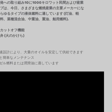
発への取り組み
10
に
1000キロワット
民間および産業
プは、今日、さまざまな燃焼産業の主要メーカーにな
らゆるタイプの液体燃料に適しています
(
灯油、軽
料、菜種混合油、中重油、重油、舶用燃料
)
.
カットオフ機能
弁
(火のかけら)
低速設計により、大量のオイルを安定して供給できます
置と簡単なメンテナンス
ーゼル燃料または潤滑油に適しています