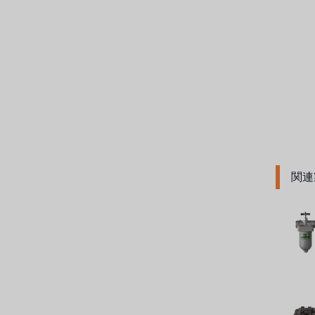
アメリカンペンテア
SIEMENSドイツ
アメリカのプルサフィーダー
デンマークダンフォス
タイHAYCARB
関連
フランスSUNTEC
UK PUROLITE
日本のNOP
日本オリンピック
日本勝浦