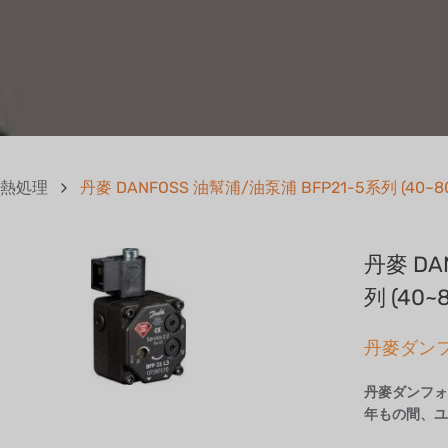
熱処理
丹麥 DANFOSS 油幫浦/油泵浦 BFP21-5系列 (40~80 
丹麥 DA
列 (40~8
丹麥ダン
丹麥
ダンフ
年もの間、ユ