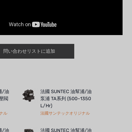
問い合わせリストに追加
浦/油
法國 SUNTEC 油幫浦/油
穩壓閥
泵浦 TA系列 (500~1350
L/Hr)
ナル
法國サンテックオリジナル
浦/油
法國 SUNTEC 油幫浦/油