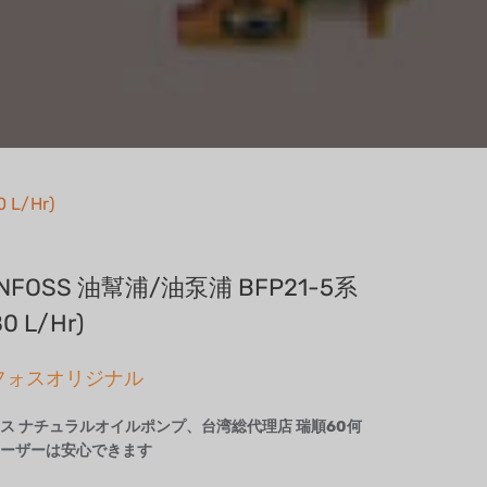
L/Hr)
NFOSS 油幫浦/油泵浦 BFP21-5系
0 L/Hr)
フォスオリジナル
ォス
ナチュラルオイルポンプ、台湾総代理店 瑞順
60
何
ーザーは安心できます