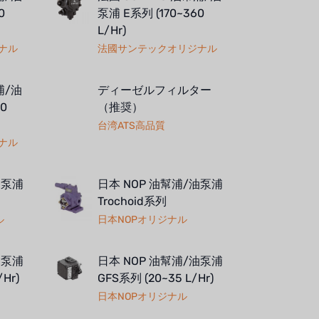
0
泵浦 E系列 (170~360
L/Hr)
ナル
法國サンテックオリジナル
浦/油
ディーゼルフィルター
0
（推奨）
台湾ATS高品質
ナル
油泵浦
日本 NOP 油幫浦/油泵浦
Trochoid系列
ル
日本NOPオリジナル
油泵浦
日本 NOP 油幫浦/油泵浦
/Hr)
GFS系列 (20~35 L/Hr)
日本NOPオリジナル