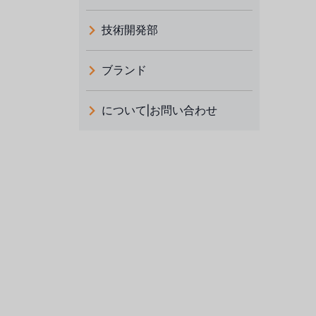
技術開発部
ブランド
義大利 ATLAS
について|お問い合わせ
日本 TOHKEMY
ルイシュンについて
義大利AQUA
お問い合わせ
デモブランド
リクルートリセラーフォーム
USダウ
アイデックスUSA
US CLACK
エマーソン、アメリカ