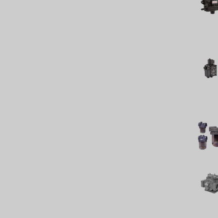
BRAHMA、イタリア
鷺宮
ハネウェル
アズビル（山武）
オルトレマーレ
NIPCON
トロコイド
国内
自我
加藤