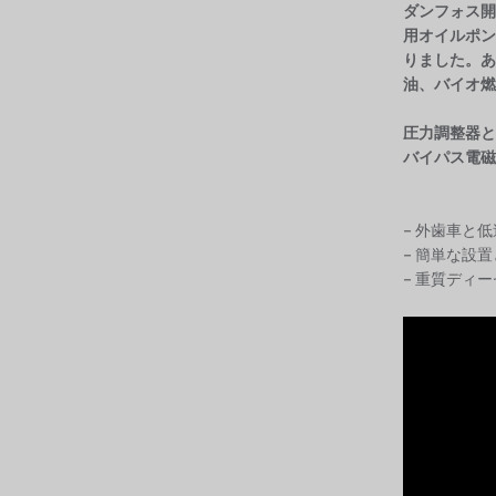
ダンフォス
開
用オイルポン
りました。あ
油、バイオ燃
圧力調整器と
バイパス電磁
– 外歯車と
– 簡単な設
– 重質ディ