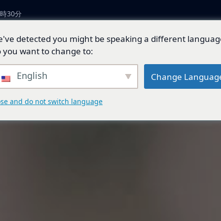
時30分
've detected you might be speaking a different languag
につい
製品とソリューショ
技術開
ジェネ
 you want to change to:
ン
発
ド
English
Change Languag
ose and do not switch language