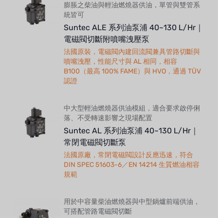
膨脹之柴油與輕油燃燒器供油，單管與雙管系
統皆可
Suntec ALE 系列油泵浦 40~130 L/Hr｜
電磁閥切斷附噴嘴洩壓泵
法國原裝，電磁閥內建回流閥兼具管路切斷與
噴嘴洩壓，性能尺寸與 AL 相同，相容
B100（最高 100% FAME）與 HVO，通過 TÜV
認證
中大型輕油燃燒器供油模組，適合要求啟停俐
落、不受轉速影響之現場配置
Suntec AL 系列油泵浦 40~130 L/Hr｜
常閉電磁閥切斷泵
法國原廠，常閉電磁閥設計反應迅速，符合
DIN SPEC 51603-6／EN 14214 生質燃油相容
規範
用於中容量柴油燃燒器與中型鍋爐前端供油，
可搭配管路電磁閥切斷