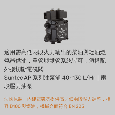
義大利AQUA
お問い合わせ
デモブランド
リクルートリセラーフォーム
USダウ
アイデックスUSA
US CLACK
適用需高低兩段火力輸出的柴油與輕油燃
燒器供油，單管與雙管系統皆可，須搭配
エマーソン、アメリカ
外接切斷電磁閥
アメリカンペンテア
Suntec AP 系列油泵浦 40~130 L/Hr｜兩
SIEMENSドイツ
段壓力油泵
アメリカのプルサフィーダー
法國原裝，內建電磁閥提供高／低兩段壓力調整，相
容 B100 與煤油，機械介面符合 EN 225
デンマークダンフォス