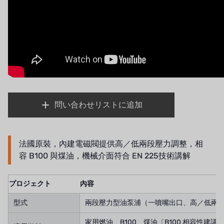
ボスキーニ
NIPPON
WL
キャッシュアクメ
問い合わせリストに追加
矢崎
RUNXIN
法國原裝，內建電磁閥提供高／低兩段壓力調整，相
容 B100 與煤油，機械介面符合 EN 225技術講解
プロジェクト
內容
型式
兩段壓力型油泵浦（一噴嘴出口、高／低兩
家用燃油、B100、煤油〔B100 相容性建