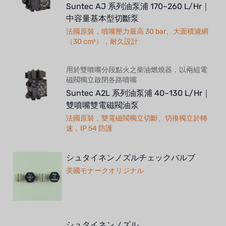
Suntec AJ 系列油泵浦 170~260 L/Hr｜
中容量基本型切斷泵
法國原裝，噴嘴壓力最高 30 bar、大面積濾網
（30 cm²），耐久設計
用於雙噴嘴分段點火之柴油燃燒器，以兩組電
磁閥獨立啟閉各路噴嘴
Suntec A2L 系列油泵浦 40~130 L/Hr｜
雙噴嘴雙電磁閥油泵
法國原裝，雙電磁閥獨立切斷、切換獨立於轉
速，IP 54 防護
シュタイネンノズルチェックバルブ
美國モナークオリジナル
シュタイネンノズル