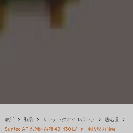
表紙
製品
サンテックオイルポンプ
熱処理
Suntec AP 系列油泵浦 40~130 L/Hr｜兩段壓力油泵