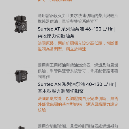
適用需兩段火力且要求快速切斷的柴油與輕油
燃燒器供油，單管與雙管系統皆可
Suntec AT 系列油泵浦 46~130 L/Hr｜
兩段壓力切斷油泵
法國原裝，兩組錐閥獨立設定高低壓，切斷電
磁閥為常閉型、獨立於轉速
適用商工用輕油與柴油燃燒器、鍋爐及熱風爐
供油，單管與雙管系統皆可，常搭配管路電磁
閥運作
Suntec AN 系列油泵浦 40~130 L/Hr｜
基本型壓力調節切斷泵
法國原廠製造，以調壓閥自身完成切斷、無需
外部電磁閥的基本型結構，通過原廠壓力設定
校驗
適用含切斷噴嘴、且需抑制預熱器或鍋爐殘熱