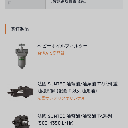
〔待原廠規格書確認〕
照
関連製品
ヘビーオイルフィルター
台湾ATS高品質
法國 SUNTEC 油幫浦/油泵浦 TV系列 重
油穩壓閥 (配套 T 系列油泵浦)
法國サンテックオリジナル
法國 SUNTEC 油幫浦/油泵浦 TA系列
(500~1350 L/Hr)