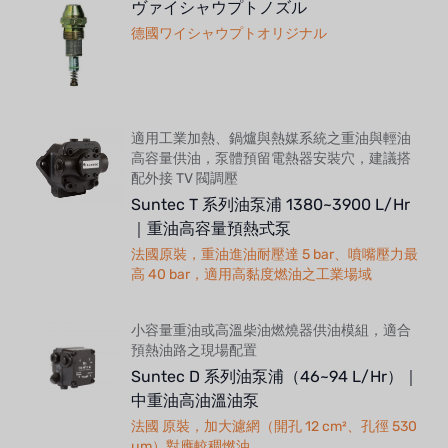
ヴァイシャウプトノズル
德國ワイシャウプトオリジナル
適用工業加熱、鍋爐與熱媒系統之重油與輕油
高容量供油，泵體預留電熱器安裝穴，建議搭
配外接 TV 閥調壓
Suntec T 系列油泵浦 1380~3900 L/Hr
｜重油高容量預熱式泵
法國原裝，重油進油耐壓達 5 bar、噴嘴壓力最
高 40 bar，適用高黏度燃油之工業場域
小容量重油或高溫柴油燃燒器供油模組，適合
預熱油路之現場配置
Suntec D 系列油泵浦（46~94 L/Hr）｜
中重油高油溫油泵
法國 原裝，加大濾網（開孔 12 cm²、孔徑 530
µm）對應較稠燃油