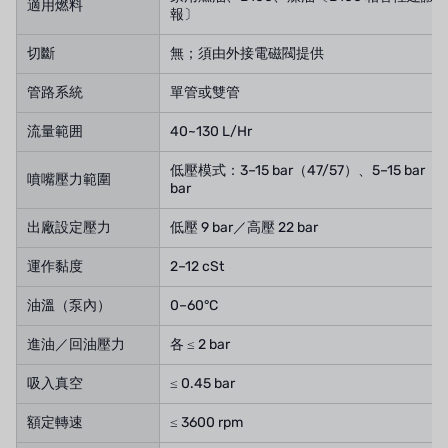
適用燃料
報〕
切斷
無；須由外接電磁閥提供
管路系統
單管或雙管
流量範囲
40~130 L/Hr
低壓模式：3–15 bar（47/57）、5–15 bar
噴嘴壓力範圍
bar
出廠設定壓力
低壓 9 bar／高壓 22 bar
運作黏度
2–12 cSt
油溫（泵內）
0–60°C
進油／回油壓力
各 ≤ 2 bar
吸入真空
≤ 0.45 bar
額定轉速
≤ 3600 rpm