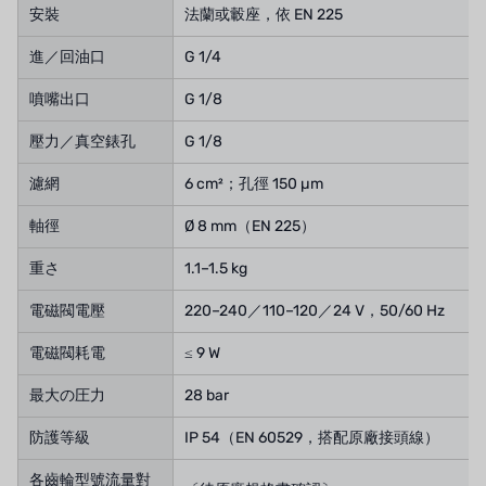
安裝
法蘭或轂座，依 EN 225
進／回油口
G 1/4
噴嘴出口
G 1/8
壓力／真空錶孔
G 1/8
濾網
6 cm²；孔徑 150 µm
軸徑
Ø 8 mm（EN 225）
重さ
1.1–1.5 kg
電磁閥電壓
220–240／110–120／24 V，50/60 Hz
電磁閥耗電
≤ 9 W
最大の圧力
28 bar
防護等級
IP 54（EN 60529，搭配原廠接頭線）
各齒輪型號流量對