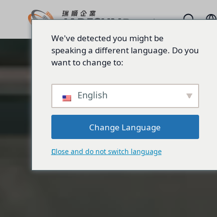
We've detected you might be
speaking a different language. Do you
want to change to:
English
Change Language
Close and do not switch language