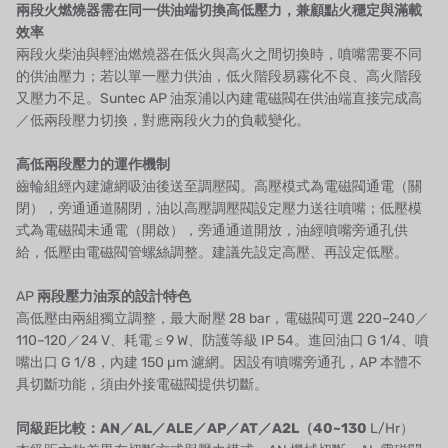
兩段火燃燒器需在同一供油端切換高低壓力，兼顧點火穩定與滿載
タイHAYCARB
效率
兩段火柴油與輕油燃燒器在低火與高火之間切換時，噴嘴需要不同
フランスSUNTEC
的供油壓力；若以單一壓力供油，低火階段易霧化不良、高火階段
又壓力不足。Suntec AP 油泵浦以內建電磁閥在供油端直接完成高
UK PUROLITE
／低兩段壓力切換，對應兩段火力的負載變化。
日本のNOP
高低兩段壓力的運作機制
齒輪組經內建濾網吸油後送至調壓閥。高壓模式為電磁閥通電（關
日本オリンピック
閉），旁通通道關閉，油以高壓調壓閥設定壓力送往噴嘴；低壓模
式為電磁閥未通電（開啟），旁通通道開放，油經噴嘴旁通孔供
日本勝浦
給，低壓由電磁閥管螺絲調整。建議先設定高壓、再設定低壓。
BRAHMA、イタリア
AP
兩段壓力油泵的設計特色
高低壓由兩組獨立調整，最大耐壓 28 bar，電磁閥可選 220–240／
鷺宮
110–120／24 V、耗電 ≤ 9 W、防護等級 IP 54。進回油口 G 1/4、噴
嘴出口 G 1/8，內建 150 µm 濾網。因設有噴嘴旁通孔，AP 本體不
ハネウェル
具切斷功能，須由外接電磁閥提供切斷。
アズビル（山武）
同級距比較：AN／AL／ALE／AP／AT／A2L（40~130
L/Hr）