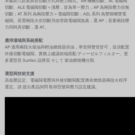
本級距六款差異在切斷方式與壓力模式。
AN
機械切斷、
AL
電磁閥
オルトレマーレ
切斷、
ALE
電磁閥切斷＋洩壓，皆為單一壓力；AP 為兩段壓力但無
切斷；
AT 系列
為兩段壓力＋電磁閥切斷；
A2L 系列
為雙噴嘴雙電
NIPCON
磁閥。若需兩段火但切斷另由管路電磁閥負責，選 AP；若要兩段壓
力同時具切斷，選 AT。
トロコイド
應用場域與系統搭配
国内
AP 適用兩段火柴油與輕油燃燒器供油，單管與雙管皆可，並須配置
外接切斷電磁閥。實務上建議前端搭配
ディーゼルフィルター
。更
自我
多選型見
Suntec 品牌頁
そして
柴油燃燒機分類
.
加藤
選型與技術支援
高低壓設定、電磁閥電壓與外接切斷閥配置應依燃燒器兩段火程序
レシップ
選定。請
提出產品詢問
取得型號與壓力設定建議。
ATS
ジャコビ
ETATRON
ウェーブサイバー