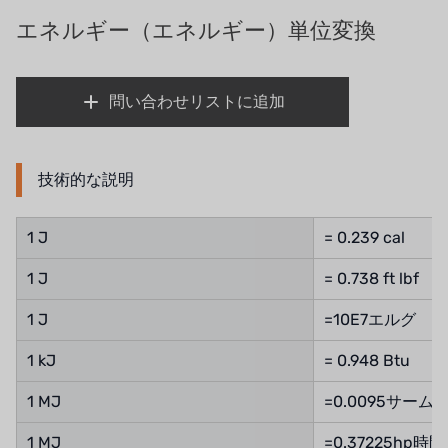
義大利AQUA
エネルギー（エネルギー）単位変換
お問い合わせ
USダウ
リクルートリセラーフォーム
問い合わせリストに追加
アイデックスUSA
US CLACK
技術的な説明
エマーソン、アメリカ
1 J
= 0.239 cal
アメリカンペンテア
1 J
= 0.738 ft lbf
SIEMENSドイツ
1 J
=10E7エルグ
アメリカのプルサフィーダー
1 kJ
= 0.948 Btu
デンマークダンフォス
1 MJ
=0.0095サーム
タイHAYCARB
1 MJ
=0.37225hp時間