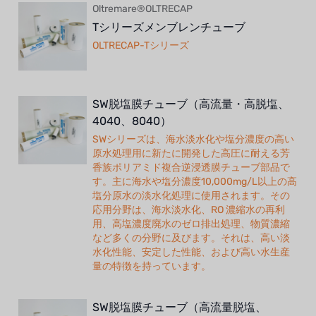
Oltremare®OLTRECAP
Tシリーズメンブレンチューブ
OLTRECAP-Tシリーズ
SW脱塩膜チューブ（高流量・高脱塩、
4040、8040）
SWシリーズは、海水淡水化や塩分濃度の高い
原水処理用に新たに開発した高圧に耐える芳
香族ポリアミド複合逆浸透膜チューブ部品で
す。主に海水や塩分濃度10,000mg/L以上の高
塩分原水の淡水化処理に使用されます。その
応用分野は、海水淡水化、RO 濃縮水の再利
用、高塩濃度廃水のゼロ排出処理、物質濃縮
など多くの分野に及びます。それは、高い淡
水化性能、安定した性能、および高い水生産
量の特徴を持っています。
SW脱塩膜チューブ（高流量脱塩、