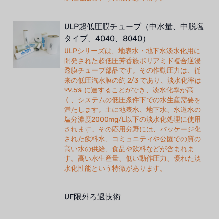
ULP超低圧膜チューブ（中水量、中脱塩
タイプ、4040、8040）
ULPシリーズは、地表水・地下水淡水化用に
開発された超低圧芳香族ポリアミド複合逆浸
透膜チューブ部品です。その作動圧力は、従
来の低圧汽水膜の約 2/3 であり、淡水化率は
99.5% に達することができ、淡水化率が高
く、システムの低圧条件下での水生産需要を
満たします。主に地表水、地下水、水道水の
塩分濃度2000mg/L以下の淡水化処理に使用
されます。その応用分野には、パッケージ化
された飲料水、コミュニティや公園での質の
高い水の供給、食品や飲料などが含まれま
す。高い水生産量、低い動作圧力、優れた淡
水化性能という特徴があります。
UF限外ろ過技術