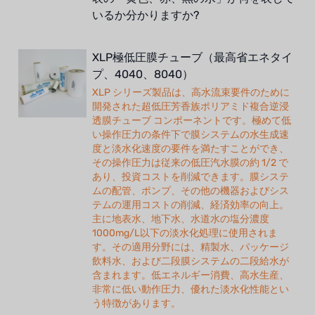
いるか分かりますか?
XLP極低圧膜チューブ（最高省エネタイ
プ、4040、8040）
XLP シリーズ製品は、高水流束要件のために
開発された超低圧芳香族ポリアミド複合逆浸
透膜チューブ コンポーネントです。極めて低
い操作圧力の条件下で膜システムの水生成速
度と淡水化速度の要件を満たすことができ、
その操作圧力は従来の低圧汽水膜の約 1/2 で
あり、投資コストを削減できます。膜システ
ムの配管、ポンプ、その他の機器およびシス
テムの運用コストの削減、経済効率の向上。
主に地表水、地下水、水道水の塩分濃度
1000mg/L以下の淡水化処理に使用されま
す。その適用分野には、精製水、パッケージ
飲料水、および二段膜システムの二段給水が
含まれます。低エネルギー消費、高水生産、
非常に低い動作圧力、優れた淡水化性能とい
う特徴があります。