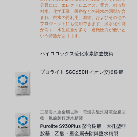
分野には、エレクトロニクス、電力、都市飲
料水、化学工業、医療などの純水の調製が含
まれ、廃水の再利用、濃縮、およびその他の
プロジェクトにも使用できます。淡水化性能
が高く、水生産量が多く、運転圧力が低いと
いう特徴があります。
パイロロックス硫化水素除去技術
プロライト SGC650H イオン交換樹脂
工業廢水重金屬去除・電鍍與酸洗廢液金屬回
收・氯鹼製程鹽水精製
Purolite S930Plus 螯合樹脂｜大孔型亞
胺基二乙酸・重金屬去除與鹽水精製