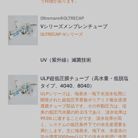
う特徴があります。
Oltremare®OLTRECAP
Vシリーズメンブレンチューブ
OLTRECAP-Vシリーズ
UV（紫外線）滅菌技術
ULP超低圧膜チューブ（高水量・低脱塩
タイプ、4040、8040）
ULPシリーズは、地表水・地下水淡水化用に
開発された超低圧芳香族ポリアミド複合逆浸
透膜チューブ部品です。その作動圧力は、従
来の低圧汽水膜の約 2/3 であり、淡水化率は
99.5% に達することができ、淡水化率が高
く、システムの低圧条件下での水生産需要を
満たします。主に地表水、地下水、水道水の
塩分濃度2000mg/L以下の淡水化処理に使用