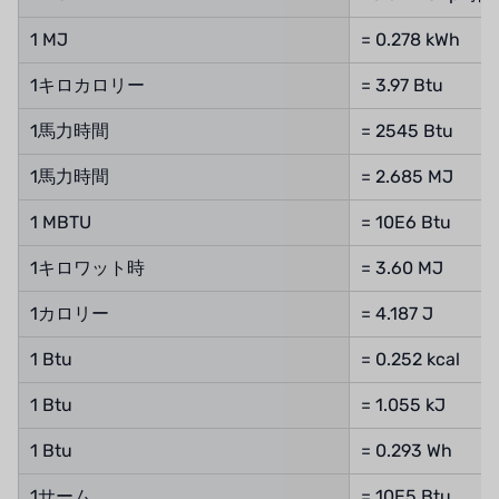
フランスSUNTEC
1 MJ
= 0.278 kWh
美國 PUROLITE
1キロカロリー
= 3.97 Btu
日本のNOP
1馬力時間
= 2545 Btu
日本オリンピック
1馬力時間
= 2.685 MJ
日本勝浦
1 MBTU
= 10E6 Btu
BRAHMA、イタリア
1キロワット時
= 3.60 MJ
鷺宮
1カロリー
= 4.187 J
ハネウェル
1 Btu
= 0.252 kcal
アズビル（山武）
1 Btu
= 1.055 kJ
1 Btu
= 0.293 Wh
オルトレマーレ
1サーム
= 10E5 Btu