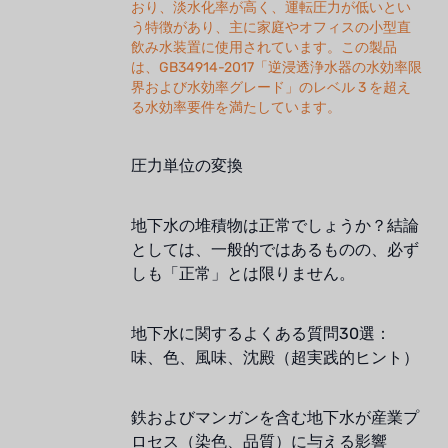
おり、淡水化率が高く、運転圧力が低いとい
う特徴があり、主に家庭やオフィスの小型直
飲み水装置に使用されています。この製品
は、GB34914-2017「逆浸透浄水器の水効率限
界および水効率グレード」のレベル 3 を超え
る水効率要件を満たしています。
圧力単位の変換
地下水の堆積物は正常でしょうか？結論
としては、一般的ではあるものの、必ず
しも「正常」とは限りません。
地下水に関するよくある質問30選：
味、色、風味、沈殿（超実践的ヒント）
鉄およびマンガンを含む地下水が産業プ
ロセス（染色、品質）に与える影響