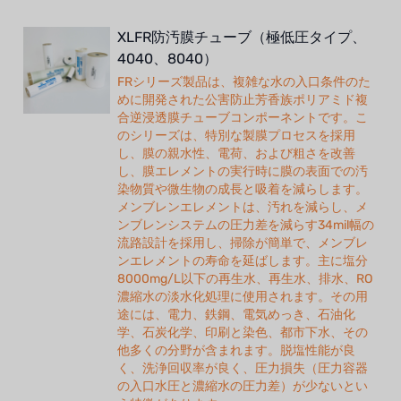
XLFR防汚膜チューブ（極低圧タイプ、
4040、8040）
FRシリーズ製品は、複雑な水の入口条件のた
めに開発された公害防止芳香族ポリアミド複
合逆浸透膜チューブコンポーネントです。こ
のシリーズは、特別な製膜プロセスを採用
し、膜の親水性、電荷、および粗さを改善
し、膜エレメントの実行時に膜の表面での汚
染物質や微生物の成長と吸着を減らします。
メンブレンエレメントは、汚れを減らし、メ
ンブレンシステムの圧力差を減らす34mil幅の
流路設計を採用し、掃除が簡単で、メンブレ
ンエレメントの寿命を延ばします。主に塩分
8000mg/L以下の再生水、再生水、排水、RO
濃縮水の淡水化処理に使用されます。その用
途には、電力、鉄鋼、電気めっき、石油化
学、石炭化学、印刷と染色、都市下水、その
他多くの分野が含まれます。脱塩性能が良
く、洗浄回収率が良く、圧力損失（圧力容器
の入口水圧と濃縮水の圧力差）が少ないとい