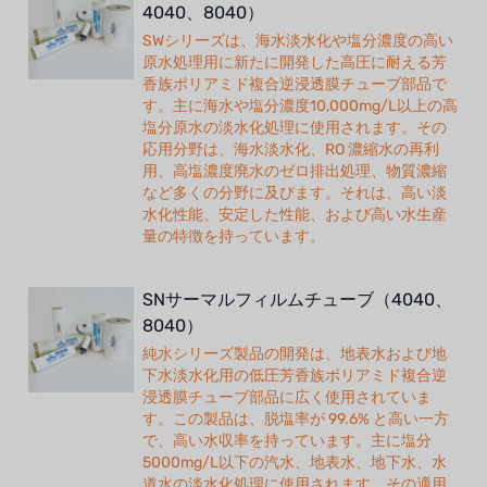
4040、8040）
SWシリーズは、海水淡水化や塩分濃度の高い
原水処理用に新たに開発した高圧に耐える芳
香族ポリアミド複合逆浸透膜チューブ部品で
す。主に海水や塩分濃度10,000mg/L以上の高
塩分原水の淡水化処理に使用されます。その
応用分野は、海水淡水化、RO 濃縮水の再利
用、高塩濃度廃水のゼロ排出処理、物質濃縮
など多くの分野に及びます。それは、高い淡
水化性能、安定した性能、および高い水生産
量の特徴を持っています。
SNサーマルフィルムチューブ（4040、
8040）
純水シリーズ製品の開発は、地表水および地
下水淡水化用の低圧芳香族ポリアミド複合逆
浸透膜チューブ部品に広く使用されていま
す。この製品は、脱塩率が 99.6% と高い一方
で、高い水収率を持っています。主に塩分
5000mg/L以下の汽水、地表水、地下水、水
道水の淡水化処理に使用されます。その適用