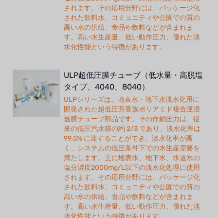
されます。その応用分野には、パッケージ化
された飲料水、コミュニティや公園での質の
高い水の供給、食品や飲料などが含まれま
す。高い水生産量、低い動作圧力、優れた淡
水化性能という特徴があります。
ULP超低圧膜チューブ（低水量・高脱塩
タイプ、4040、8040）
ULPシリーズは、地表水・地下水淡水化用に
開発された超低圧芳香族ポリアミド複合逆浸
透膜チューブ部品です。その作動圧力は、従
来の低圧汽水膜の約 2/3 であり、淡水化率は
99.5% に達することができ、淡水化率が高
く、システムの低圧条件下での水生産需要を
満たします。主に地表水、地下水、水道水の
塩分濃度2000mg/L以下の淡水化処理に使用
されます。その応用分野には、パッケージ化
された飲料水、コミュニティや公園での質の
高い水の供給、食品や飲料などが含まれま
す。高い水生産量、低い動作圧力、優れた淡
水化性能という特徴があります。