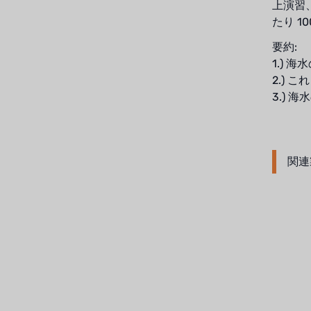
上演習
たり 1
アメリカンペンテア
要約:
SIEMENSドイツ
1.)
2.)
アメリカのプルサフィーダー
3.)
デンマークダンフォス
タイHAYCARB
関連
フランスSUNTEC
UK PUROLITE
日本のNOP
日本オリンピック
日本勝浦