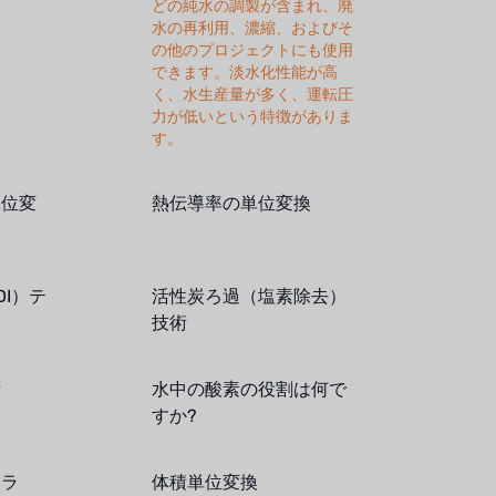
どの純水の調製が含まれ、廃
水の再利用、濃縮、およびそ
の他のプロジェクトにも使用
できます。淡水化性能が高
く、水生産量が多く、運転圧
力が低いという特徴がありま
す。
単位変
熱伝導率の単位変換
I）テ
活性炭ろ過（塩素除去）
技術
術
水中の酸素の役割は何で
すか?
イラ
体積単位変換