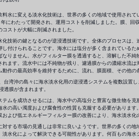
飲料水に変える淡水化技術は、世界の多くの地域で使用されて
20 年にわたって開発され、運用コストを削減しました。膜、
のコストが大幅に削減されました。
水化技術の鍵となるのが逆浸透技術です。全体のプロセスは、
押し付けられることです。海水には塩分が多く含まれているため、逆浸
ばなりません。水がフィルター膜を透過すると、溶解した不純物の
されます。流水中には不純物が残り、濾過膜からの濃縮水流は
ム動作の最高効率を維持するために、流れ、膜面積、その他の
は、台湾沖の島々に海水淡水化用の逆浸透システムを複数設置
逆浸透膜が含まれます。
ステムを成功させるには、海水中の高塩分と豊富な微生物を克
海水の高い濁度および腐食性の性質も克服する必要があります
収および低エネルギーフィルター膜の改善により、海水淡水化
に対する市場の見通しは非常に良いようです。世界の多くの地
、淡水化によって解決できる可能性があります。何百もの海水