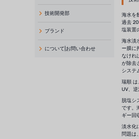
技術開発部
海水を
過去 
塩装置
ブランド
海水淡
義大利 ATLAS
ー膜に
について|お問い合わせ
日本 TOHKEMY
なけれ
ルイシュンについて
が除去
義大利AQUA
システ
お問い合わせ
瑞順 
デモブランド
リクルートリセラーフォーム
UV、
USダウ
脱塩シ
です。
アイデックスUSA
ギー回
US CLACK
淡水化
問題は
エマーソン、アメリカ