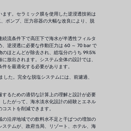
います。セラミック膜を使用した逆浸透技術は
回収、ポンプ、圧力容器の大幅な改良により、脱
連続流条件下で高圧下で海水が半透性フィルタ
透に必要な作動圧力は 60 ～ 70 bar で
ほとんどが除去され、総塩分のうち 99.5%
海に放出されます。システム全体の設計では、
条件を最適化する必要があります。
しました。完全な脱塩システムには、前濾過、
服するための適切な計算上の理解と設計が必要
。したがって、海水淡水化設計の経験とエネル
のコストを削減できます。
域の沿岸地域での飲料水不足と干ばつの増加の
システムが、政府当局、リゾート、ホテル、海