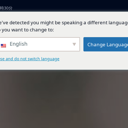
時30分
've detected you might be speaking a different languag
につい
製品とソリューショ
技術開
ジェネ
 you want to change to:
ン
発
ド
English
Change Languag
ose and do not switch language