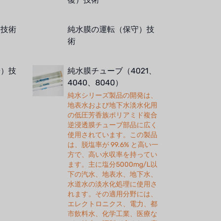
）技術
純水膜の運転（保守）技
術
浄）技
純水膜チューブ（4021、
4040、8040）
純水シリーズ製品の開発は、
地表水および地下水淡水化用
の低圧芳香族ポリアミド複合
逆浸透膜チューブ部品に広く
使用されています。この製品
は、脱塩率が 99.6% と高い一
方で、高い水収率を持ってい
ます。主に塩分5000mg/L以
下の汽水、地表水、地下水、
水道水の淡水化処理に使用さ
れます。その適用分野には、
エレクトロニクス、電力、都
市飲料水、化学工業、医療な