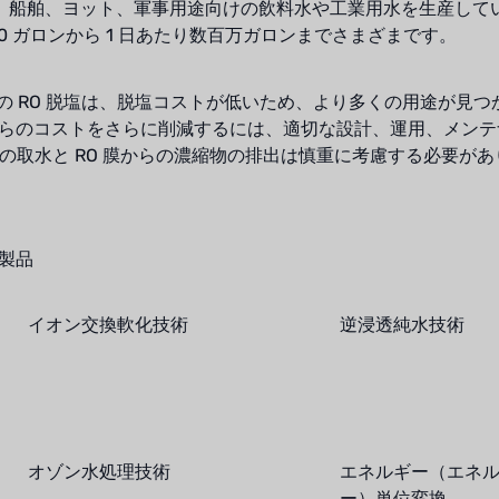
、船舶、ヨット、軍事用途向けの飲料水や工業用水を生産してい
00 ガロンから 1 日あたり数百万ガロンまでさまざまです。
 海水の RO 脱塩は、脱塩コストが低いため、より多くの用途が見
 これらのコストをさらに削減するには、適切な設計、運用、メン
 海水の取水と RO 膜からの濃縮物の排出は慎重に考慮する必要が
製品
イオン交換軟化技術
逆浸透純水技術
オゾン水処理技術
エネルギー（エネ
ー）単位変換