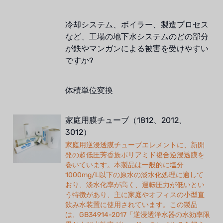
冷却システム、ボイラー、製造プロセス
など、工場の地下水システムのどの部分
が鉄やマンガンによる被害を受けやすい
ですか?
体積単位変換
家庭用膜チューブ（1812、2012、
3012）
家庭用逆浸透膜チューブエレメントに、新開
発の超低圧芳香族ポリアミド複合逆浸透膜を
巻いています。本製品は一般的に塩分
1000mg/L以下の原水の淡水化処理に適して
おり、淡水化率が高く、運転圧力が低いとい
う特徴があり、主に家庭やオフィスの小型直
飲み水装置に使用されています。この製品
は、GB34914-2017「逆浸透浄水器の水効率限