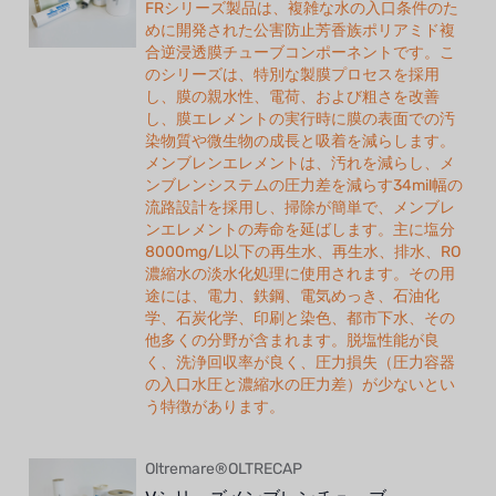
FRシリーズ製品は、複雑な水の入口条件のた
めに開発された公害防止芳香族ポリアミド複
合逆浸透膜チューブコンポーネントです。こ
のシリーズは、特別な製膜プロセスを採用
し、膜の親水性、電荷、および粗さを改善
し、膜エレメントの実行時に膜の表面での汚
染物質や微生物の成長と吸着を減らします。
メンブレンエレメントは、汚れを減らし、メ
ンブレンシステムの圧力差を減らす34mil幅の
流路設計を採用し、掃除が簡単で、メンブレ
ンエレメントの寿命を延ばします。主に塩分
8000mg/L以下の再生水、再生水、排水、RO
濃縮水の淡水化処理に使用されます。その用
途には、電力、鉄鋼、電気めっき、石油化
学、石炭化学、印刷と染色、都市下水、その
他多くの分野が含まれます。脱塩性能が良
く、洗浄回収率が良く、圧力損失（圧力容器
の入口水圧と濃縮水の圧力差）が少ないとい
う特徴があります。
Oltremare®OLTRECAP