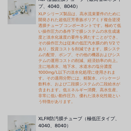
プ、4040、8040）
XLP シリーズ製品は、高水流束要件のために
開発された超低圧芳香族ポリアミド複合逆浸
透膜チューブ コンポーネントです。極めて低
い操作圧力の条件下で膜システムの水生成速
度と淡水化速度の要件を満たすことができ、
その操作圧力は従来の低圧汽水膜の約 1/2 で
あり、投資コストを削減できます。膜システ
ムの配管、ポンプ、その他の機器およびシス
テムの運用コストの削減、経済効率の向上。
主に地表水、地下水、水道水の塩分濃度
1000mg/L以下の淡水化処理に使用されま
す。その適用分野には、精製水、パッケージ
飲料水、および二段膜システムの二段給水が
含まれます。低エネルギー消費、高水生産、
非常に低い動作圧力、優れた淡水化性能とい
う特徴があります。
XLFR防汚膜チューブ（極低圧タイプ、
4040、8040）