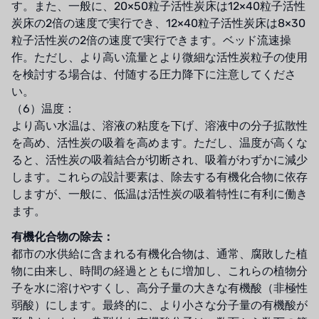
す。また、一般に、20×50粒子活性炭床は12×40粒子活性
炭床の2倍の速度で実行でき、12×40粒子活性炭床は8×30
粒子活性炭の2倍の速度で実行できます。ベッド流速操
作。ただし、より高い流量とより微細な活性炭粒子の使用
を検討する場合は、付随する圧力降下に注意してくださ
い。
（6）温度：
より高い水温は、溶液の粘度を下げ、溶液中の分子拡散性
を高め、活性炭の吸着を高めます。ただし、温度が高くな
ると、活性炭の吸着結合が切断され、吸着がわずかに減少
します。これらの設計要素は、除去する有機化合物に依存
しますが、一般に、低温は活性炭の吸着特性に有利に働き
ます。
有機化合物の除去：
都市の水供給に含まれる有機化合物は、通常、腐敗した植
物に由来し、時間の経過とともに増加し、これらの植物分
子を水に溶けやすくし、高分子量の大きな有機酸（非極性
弱酸）にします。最終的に、より小さな分子量の有機酸が