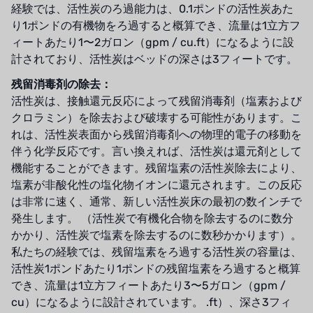
経験では、活性炭のろ過能力は、0.1ポンドの活性炭あた
り1ポンドの有機物をろ過すると概算でき、流量は1立方フ
ィートあたり1〜2ガロン（gpm / cu.ft）になるように設
計されており、活性炭はベッドの深さは3フィートです。
残留消毒剤の除去：
活性炭は、接触還元反応によって残留消毒剤（塩素および
クロラミン）を除去および破壊する可能性があります。こ
れは、活性炭表面から残留消毒剤への物理的電子の移動を
伴う化学反応です。言い換えれば、活性炭は還元剤として
機能することができます。残留塩素の活性炭除去により、
塩素が非酸化性の塩化物イオンに還元されます。この反応
は非常に速く、通常、新しい活性炭床の最初の数インチで
発生します。 （活性炭で有機化合物を除去するのに数分
かかり、活性炭で塩素を除去するのに数秒かかります）。
私たちの経験では、残留塩素をろ過する活性炭の容量は、
活性炭1ポンドあたり1ポンドの残留塩素をろ過すると概算
でき、流量は1立方フィートあたり3〜5ガロン（gpm /
cu）になるように設計されています。 .ft）、深さ3フィ