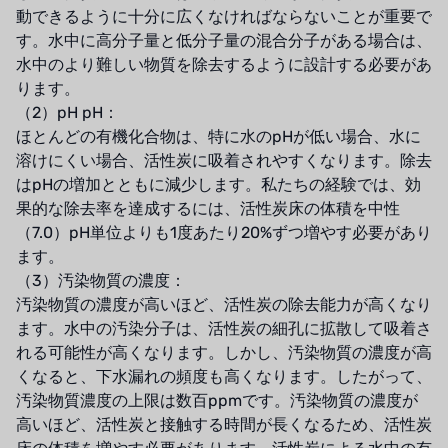
NIPCON
動できるように十分に広くなければならないことが重要で
す。水中に高分子量と低分子量の混合分子がある場合は、
トロコイド
水中のより難しい物質を除去するように設計する必要があ
ります。
国内
（2）pH pH：
自我
ほとんどの有機化合物は、特に水のpHが低い場合、水に
溶けにくい場合、活性炭に吸着されやすくなります。除去
加藤
はpHの増加とともに減少します。私たちの経験では、効
果的な除去率を達成するには、活性炭床の体積を中性
レシップ
（7.0）pH単位よりも1度あたり20%ずつ増やす必要があり
ます。
ATS
（3）汚染物質の濃度：
汚染物質の濃度が高いほど、活性炭の除去能力が高くなり
ジャコビ
ます。水中の汚染分子は、活性炭の細孔に拡散して吸着さ
れる可能性が高くなります。しかし、汚染物質の濃度が高
ETATRON
くなると、下水漏れの頻度も高くなります。したがって、
ウェーブサイバー
汚染物質濃度の上限は数百ppmです。汚染物質の濃度が
高いほど、活性炭と接触する時間が長くなるため、活性炭
ボスキーニ