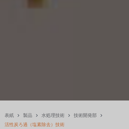
表紙
製品
水処理技術
技術開発部
活性炭ろ過（塩素除去）技術