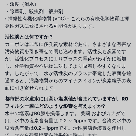
・濁度（濁水）
・除草剤、殺虫剤、殺虫剤
• 揮発性有機化学物質 (VOC) – これらの有機化学物質は揮
発性ガスに変換される可能性があります。
活性炭とは何ですか？
カーボンは非常に多孔質な素材であり、さまざまな有害な
汚染物質を引き寄せて閉じ込めます。活性炭も炭素です
が、活性化プロセスによりプラスの電荷がわずかに増加
し、化学物質や不純物に対してより吸着しやすくなりま
す。したがって、水が活性炭のプラスに帯電した表面を通
過すると、汚染物質からのマイナスイオンが炭素粒子の表
面に引き寄せられます。
都市部の水道水には高い塩素値が含まれていますが、RO
フィルター膜にどのような影響を与えますか?
水中の塩素はRO膜を損傷します。 美國 およびカナダで
は、水中の塩素含有量は 0.2 ～ 1ppm です。台湾の水中の
塩素含有量は0.2～1ppmです。活性炭濾過装置を使用し
て、水から残留塩素を効果的に除去します。