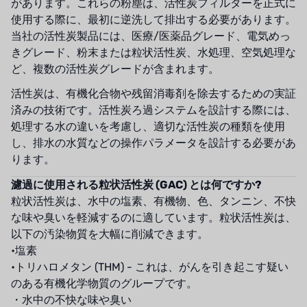
があります。これらの粉塵は、活性炭フィルターを正式に
使用する際に、最初に逆洗して排出する必要があります。
当社の活性炭製品には、医療/医薬品グレード、電気めっ
きグレード、粉末または粒状活性炭、水処理、空気処理な
ど、複数の活性炭グレードが含まれます。
活性炭は、有機化合物や残留消毒剤を除去するための実証
済みの技術です。活性炭ろ過システムを設計する際には、
処理する水の違いを考慮し、適切な活性炭の種類を使用
し、排水の水質などの操作パラメータを設計する必要があ
ります。
濾過に使用される粒状活性炭 (GAC) とは何ですか?
粒状活性炭は、水中の塩素、有機物、色、タンニン、不快
な味や臭いを軽減するのに適しています。粒状活性炭は、
以下の汚染物質を大幅に削減できます。
•塩素
•トリハロメタン (THM) - これは、がんを引き起こす疑い
のある有機化学物質のグループです。
・水中の不快な味や臭い