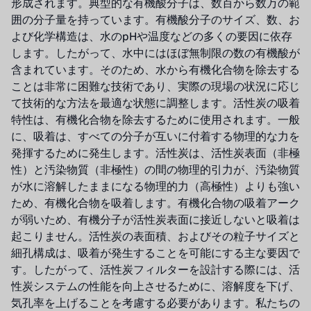
形成されます。典型的な有機酸分子は、数百から数万の範
囲の分子量を持っています。有機酸分子のサイズ、数、お
よび化学構造は、水のpHや温度などの多くの要因に依存
します。したがって、水中にはほぼ無制限の数の有機酸が
含まれています。そのため、水から有機化合物を除去する
ことは非常に困難な技術であり、実際の現場の状況に応じ
て技術的な方法を最適な状態に調整します。活性炭の吸着
特性は、有機化合物を除去するために使用されます。一般
に、吸着は、すべての分子が互いに付着する物理的な力を
発揮するために発生します。活性炭は、活性炭表面（非極
性）と汚染物質（非極性）の間の物理的引力が、汚染物質
が水に溶解したままになる物理的力（高極性）よりも強い
ため、有機化合物を吸着します。有機化合物の吸着アーク
が弱いため、有機分子が活性炭表面に接近しないと吸着は
起こりません。活性炭の表面積、およびその粒子サイズと
細孔構成は、吸着が発生することを可能にする主な要因で
す。したがって、活性炭フィルターを設計する際には、活
性炭システムの性能を向上させるために、溶解度を下げ、
気孔率を上げることを考慮する必要があります。私たちの