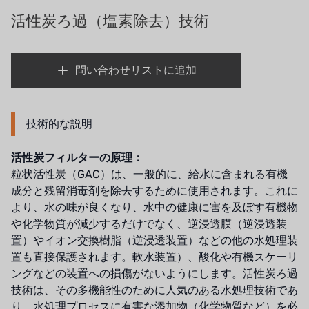
義大利AQUA
活性炭ろ過（塩素除去）技術
お問い合わせ
USダウ
リクルートリセラーフォーム
問い合わせリストに追加
アイデックスUSA
US CLACK
技術的な説明
エマーソン、アメリカ
活性炭フィルターの原理：
アメリカンペンテア
粒状活性炭（GAC）は、一般的に、給水に含まれる有機
成分と残留消毒剤を除去するために使用されます。これに
SIEMENSドイツ
より、水の味が良くなり、水中の健康に害を及ぼす有機物
や化学物質が減少するだけでなく、逆浸透膜（逆浸透装
アメリカのプルサフィーダー
置）やイオン交換樹脂（逆浸透装置）などの他の水処理装
デンマークダンフォス
置も直接保護されます。軟水装置）、酸化や有機スケーリ
ングなどの装置への損傷がないようにします。活性炭ろ過
タイHAYCARB
技術は、その多機能性のために人気のある水処理技術であ
り、水処理プロセスに有害な添加物（化学物質など）を必