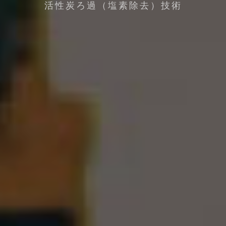
活性炭ろ過（塩素除去）技術