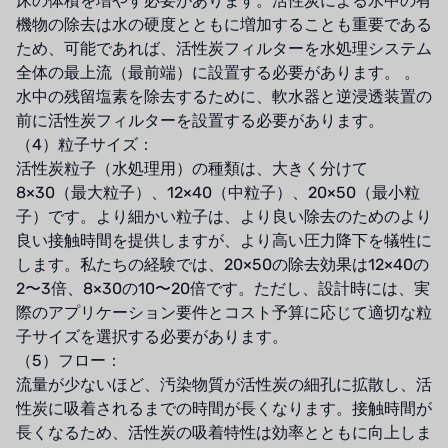
床の体積を増やす必要があります。活性炭による水中の有
機物の除去は水の硬度とともに増加することも重要である
NIPPON
ため、可能であれば、活性炭フィルターを水処理システム
全体の最上流（最前端）に設置する必要があります。 。
WL
水中の残留塩素を除去するために、軟水器と逆浸透装置の
前に活性炭フィルターを設置する必要があります。
キャッシュアクメ
（4）粒子サイズ：
活性炭粒子（水処理用）の種類は、大きく分けて
矢崎
8×30（最大粒子）、12×40（中粒子）、20×50（最小粒
RUNXIN
子）です。より細かい粒子は、より良い除去のためのより
良い接触時間を提供しますが、より高い圧力降下を犠牲に
します。私たちの経験では、20×50の除去効果は12×40の
2〜3倍、8×30の10〜20倍です。ただし、設計時には、実
際のアプリケーション要件とコスト予算に応じて適切な粒
子サイズを選択する必要があります。
（5）フロー：
流量が少ないほど、汚染物質が活性炭の細孔に拡散し、活
性炭に吸着されるまでの時間が長くなります。接触時間が
長くなるため、活性炭の吸着特性は効率とともに向上しま