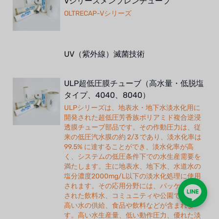
Vシリーズメンブレンチューブ
OLTRECAP-Vシリーズ
UV（紫外線）滅菌技術
ULP超低圧膜チューブ（高水量・低脱塩
タイプ、4040、8040）
ULPシリーズは、地表水・地下水淡水化用に
開発された超低圧芳香族ポリアミド複合逆浸
透膜チューブ部品です。その作動圧力は、従
来の低圧汽水膜の約 2/3 であり、淡水化率は
99.5% に達することができ、淡水化率が高
く、システムの低圧条件下での水生産需要を
満たします。主に地表水、地下水、水道水の
塩分濃度2000mg/L以下の淡水化処理に使用
されます。その応用分野には、パッケージ化
された飲料水、コミュニティや公園での質の
高い水の供給、食品や飲料などが含まれま
す。高い水生産量、低い動作圧力、優れた淡