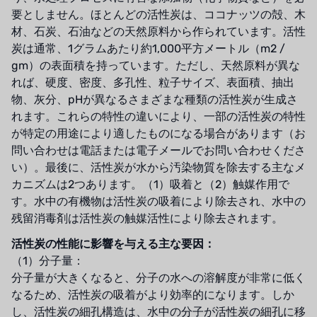
フランスSUNTEC
要としません。ほとんどの活性炭は、ココナッツの殻、木
材、石炭、石油などの天然原料から作られています。活性
美國 PUROLITE
炭は通常、1グラムあたり約1,000平方メートル（m2 /
gm）の表面積を持っています。ただし、天然原料が異な
日本のNOP
れば、硬度、密度、多孔性、粒子サイズ、表面積、抽出
物、灰分、pHが異なるさまざまな種類の活性炭が生成さ
日本オリンピック
れます。これらの特性の違いにより、一部の活性炭の特性
日本勝浦
が特定の用途により適したものになる場合があります（お
問い合わせは電話または電子メールでお問い合わせくださ
BRAHMA、イタリア
い）。最後に、活性炭が水から汚染物質を除去する主なメ
カニズムは2つあります。（1）吸着と（2）触媒作用で
鷺宮
す。水中の有機物は活性炭の吸着により除去され、水中の
残留消毒剤は活性炭の触媒活性により除去されます。
ハネウェル
活性炭の性能に影響を与える主な要因：
アズビル（山武）
（1）分子量：
分子量が大きくなると、分子の水への溶解度が非常に低く
オルトレマーレ
なるため、活性炭の吸着がより効率的になります。しか
し、活性炭の細孔構造は、水中の分子が活性炭の細孔に移