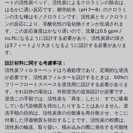
ートの活性炭ベッド。活性炭によるクロラミンの除去は、
はるかに遅い反応です。都市給水（pH 7〜8）のクロラミ
ンの主な種はモノクロラミンです。活性炭とモノクロラミ
ンの反応により、非酸化性の塩化物イオンが生成されま
す。この反応速度はかなり遅いので、流量は0.5 gpm /
cu.ftになるように設計する必要があり、活性炭床の深さ
は3フィートより大きくなるように設計する必要がありま
す。
設計材料に関する考慮事項：
活性炭フィルターベッドはろ過処理であり、定期的な逆洗
が必要です。活性炭フィルターを設計するときは、50%の
フリーフロートスペースを逆洗用に設計する必要がありま
す。それ以外の場合は、外部逆洗の追加設計が必要です。
逆洗この手順では、活性炭を「再生」したり、すでに吸着
している汚染物質を排出したりすることはありません。逆
洗手順の目的は、活性炭床の分散液を再分散させ、そこに
付着した浮遊物質を排出することです。活性炭の粉塵は、
活性炭の輸送、取り扱い、積み込みの際に発生する可能性