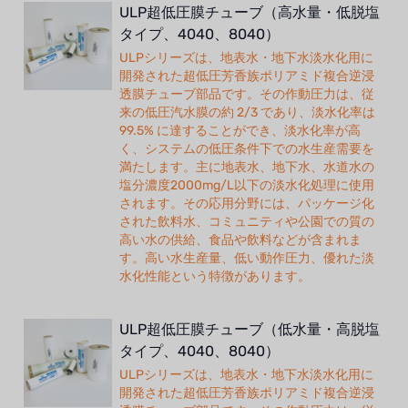
ULP超低圧膜チューブ（高水量・低脱塩
タイプ、4040、8040）
ULPシリーズは、地表水・地下水淡水化用に
開発された超低圧芳香族ポリアミド複合逆浸
透膜チューブ部品です。その作動圧力は、従
来の低圧汽水膜の約 2/3 であり、淡水化率は
99.5% に達することができ、淡水化率が高
く、システムの低圧条件下での水生産需要を
満たします。主に地表水、地下水、水道水の
塩分濃度2000mg/L以下の淡水化処理に使用
されます。その応用分野には、パッケージ化
された飲料水、コミュニティや公園での質の
高い水の供給、食品や飲料などが含まれま
す。高い水生産量、低い動作圧力、優れた淡
水化性能という特徴があります。
ULP超低圧膜チューブ（低水量・高脱塩
タイプ、4040、8040）
ULPシリーズは、地表水・地下水淡水化用に
開発された超低圧芳香族ポリアミド複合逆浸