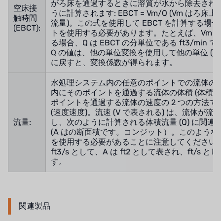
オルトレマーレ
がろ床を通過するときに溶質が水から除去されます
空床接
うに計算されます: EBCT = Vm/Q (Vm はろ
触時間
NIPCON
流量)。この式を使用して EBCT を計算する場
(EBCT):
トを使用する必要があります。たとえば、Vm が 
る場合、Q は EBCT の分単位である ft3/mi
トロコイド
Q の値は、他の単位変換を使用して他の単位 (gpm な
に戻すと、変換係数が得られます。
国内
水処理システム内の任意のポイントでの流体の流れ
自我
内にそのポイントを通過する流体の体積 (体積流量)
ポイントを通過する流体の速度の 2 つの方法
加藤
(速度速度)。流速 (V で表される) は、流体が
流量:
し、次のように計算される体積流量 (Q) に関連して
レシップ
(A はの断面積です。コンジット）。このよう
を使用する必要があることに注意してください。
ft3/s として、A は ft2 として表され、ft/s 
ATS
す。
ジャコビ
ETATRON
関連製品
ウェーブサイバー