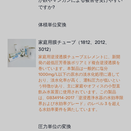
が鉄やマンガンによる被害を受けやすい
ですか?
体積単位変換
家庭用膜チューブ（1812、2012、
3012）
家庭用逆浸透膜チューブエレメントに、新開
発の超低圧芳香族ポリアミド複合逆浸透膜を
巻いています。本製品は一般的に塩分
1000mg/L以下の原水の淡水化処理に適して
おり、淡水化率が高く、運転圧力が低いとい
う特徴があり、主に家庭やオフィスの小型直
飲み水装置に使用されています。この製品
は、GB34914-2017「逆浸透浄水器の水効率限
界および水効率グレード」のレベル 3 を超え
る水効率要件を満たしています。
圧力単位の変換