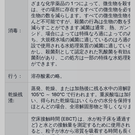
タイHAYCARB
ざまな化学薬品の 1 つによって、微生物を殺す
は、その場所に存在するすべての微生物を必ず
生物の数を減らします。すべての微生物生物を
フランスSUNTEC
んど不可能ですが、殺菌の行為は生物の数を安
減らすことができます.滅菌は通常、熱、ガンマ
UK PUROLITE
消毒：
シド、場合によっては特殊なろ過によってのみ
ち、大規模水域の滅菌に適しているのはろ過の
日本のNOP
設で使用される水処理装置の滅菌に適している
かし、殺菌剤として認定された乳酸菌を有効成
日本オリンピック
菌剤があり、この処方は一部の特殊な水処理殺
ができます。
日本勝浦
行う：
溶存酸素の略。
BRAHMA、イタリア
蒸発、乾燥、または加熱後に残る水中の溶解固
乾燥残
105°C ～ 180°C で行われます。重炭酸塩は
鷺宮
渣:
い、得られた乾燥塩はいくらかの水分を保持す
ほとんどの場合、全溶解固形物と等しくなりま
ハネウェル
空床接触時間 (EBCT) は、水が粒子床を通過す
アズビル（山武）
ど) と水との接触量を測定するために使用されます
ると、粒子が水から溶質を吸着する時間も長く