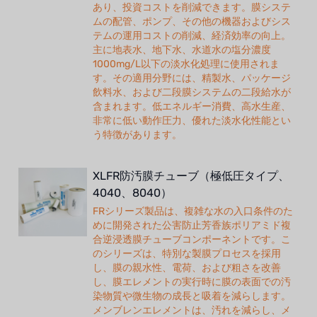
あり、投資コストを削減できます。膜システ
ムの配管、ポンプ、その他の機器およびシス
テムの運用コストの削減、経済効率の向上。
主に地表水、地下水、水道水の塩分濃度
1000mg/L以下の淡水化処理に使用されま
す。その適用分野には、精製水、パッケージ
飲料水、および二段膜システムの二段給水が
含まれます。低エネルギー消費、高水生産、
非常に低い動作圧力、優れた淡水化性能とい
う特徴があります。
XLFR防汚膜チューブ（極低圧タイプ、
4040、8040）
FRシリーズ製品は、複雑な水の入口条件のた
めに開発された公害防止芳香族ポリアミド複
合逆浸透膜チューブコンポーネントです。こ
のシリーズは、特別な製膜プロセスを採用
し、膜の親水性、電荷、および粗さを改善
し、膜エレメントの実行時に膜の表面での汚
染物質や微生物の成長と吸着を減らします。
メンブレンエレメントは、汚れを減らし、メ