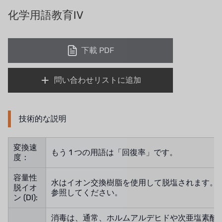
義大利AQUA
化学用語教育IV
お問い合わせ
デモブランド
リクルートリセラーフォーム
下載 PDF
USダウ
アイデックスUSA
問い合わせリストに追加
US CLACK
エマーソン、アメリカ
技術的な説明
アメリカンペンテア
変換速
もう 1 つの用語は「回復率」です。
度：
SIEMENSドイツ
容量性
水はイオン交換樹脂を使用して脱塩されます。 
アメリカのプルサフィーダー
脱イオ
参照してください。
ン (DI):
デンマークダンフォス
消毒は、通常、ホルムアルデヒドや次亜塩素酸