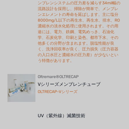
ンブレンシステムの圧力差を減らす34mil幅の
流路設計を採用し、掃除が簡単で、メンブレ
ンエレメントの寿命を延ばします。主に塩分
8000mg/L以下の再生水、再生水、排水、RO
濃縮水の淡水化処理に使用されます。その用
途には、電力、鉄鋼、電気めっき、石油化
学、石炭化学、印刷と染色、都市下水、その
他多くの分野が含まれます。脱塩性能が良
く、洗浄回収率が良く、圧力損失（圧力容器
の入口水圧と濃縮水の圧力差）が少ないとい
う特徴があります。
Oltremare®OLTRECAP
Vシリーズメンブレンチューブ
OLTRECAP-Vシリーズ
UV（紫外線）滅菌技術