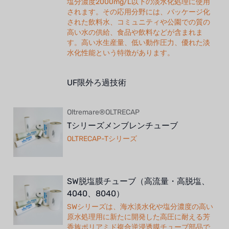
塩分濃度2000mg/L以下の淡水化処理に使用
されます。その応用分野には、パッケージ化
された飲料水、コミュニティや公園での質の
高い水の供給、食品や飲料などが含まれま
す。高い水生産量、低い動作圧力、優れた淡
水化性能という特徴があります。
UF限外ろ過技術
Oltremare®OLTRECAP
Tシリーズメンブレンチューブ
OLTRECAP-Tシリーズ
SW脱塩膜チューブ（高流量・高脱塩、
4040、8040）
SWシリーズは、海水淡水化や塩分濃度の高い
原水処理用に新たに開発した高圧に耐える芳
香族ポリアミド複合逆浸透膜チューブ部品で