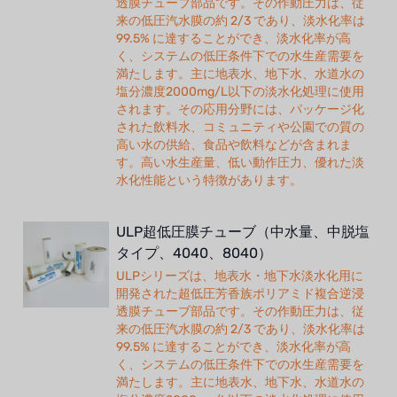
透膜チューブ部品です。その作動圧力は、従
来の低圧汽水膜の約 2/3 であり、淡水化率は
99.5% に達することができ、淡水化率が高
く、システムの低圧条件下での水生産需要を
満たします。主に地表水、地下水、水道水の
塩分濃度2000mg/L以下の淡水化処理に使用
されます。その応用分野には、パッケージ化
された飲料水、コミュニティや公園での質の
高い水の供給、食品や飲料などが含まれま
す。高い水生産量、低い動作圧力、優れた淡
水化性能という特徴があります。
ULP超低圧膜チューブ（中水量、中脱塩
タイプ、4040、8040）
ULPシリーズは、地表水・地下水淡水化用に
開発された超低圧芳香族ポリアミド複合逆浸
透膜チューブ部品です。その作動圧力は、従
来の低圧汽水膜の約 2/3 であり、淡水化率は
99.5% に達することができ、淡水化率が高
く、システムの低圧条件下での水生産需要を
満たします。主に地表水、地下水、水道水の