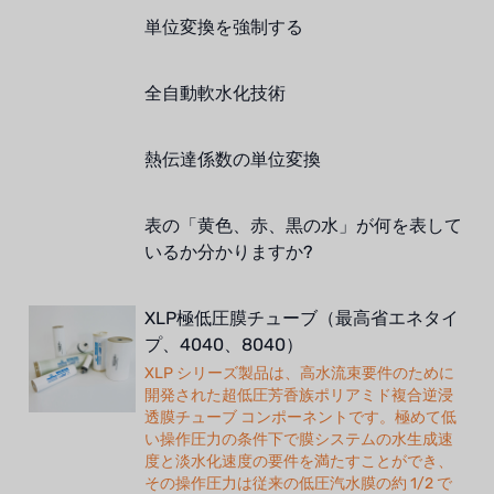
単位変換を強制する
全自動軟水化技術
熱伝達係数の単位変換
表の「黄色、赤、黒の水」が何を表して
いるか分かりますか?
XLP極低圧膜チューブ（最高省エネタイ
プ、4040、8040）
XLP シリーズ製品は、高水流束要件のために
開発された超低圧芳香族ポリアミド複合逆浸
透膜チューブ コンポーネントです。極めて低
い操作圧力の条件下で膜システムの水生成速
度と淡水化速度の要件を満たすことができ、
その操作圧力は従来の低圧汽水膜の約 1/2 で