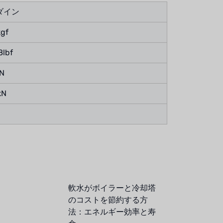
5ダイン
kgf
8lbf
8N
kN
軟水がボイラーと冷却塔
のコストを節約する方
法：エネルギー効率と寿