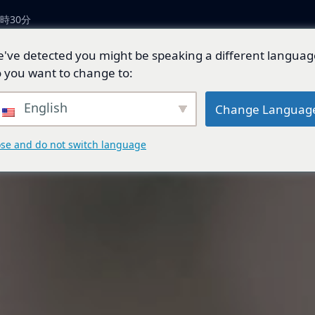
時30分
've detected you might be speaking a different languag
につい
製品とソリューショ
技術開
ジェネ
 you want to change to:
ン
発
ド
English
Change Languag
ose and do not switch language