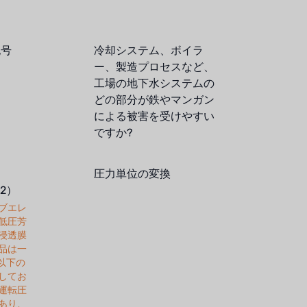
記号
冷却システム、ボイラ
ー、製造プロセスなど、
工場の地下水システムの
どの部分が鉄やマンガン
による被害を受けやすい
ですか?
圧力単位の変換
12）
ブエレ
低圧芳
浸透膜
品は一
L以下の
してお
運転圧
あり、