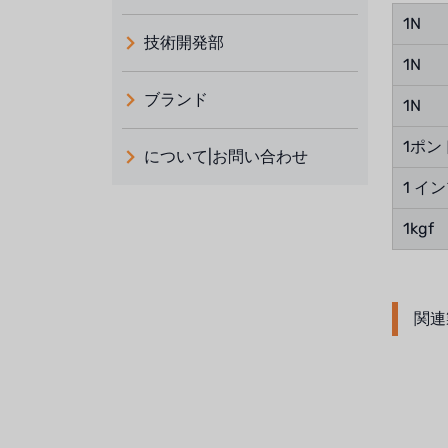
1N
技術開発部
1N
ブランド
1N
義大利 ATLAS
1ポン
について|お問い合わせ
日本 TOHKEMY
1 イ
ルイシュンについて
義大利AQUA
1kgf
お問い合わせ
デモブランド
リクルートリセラーフォーム
USダウ
関連
アイデックスUSA
US CLACK
エマーソン、アメリカ