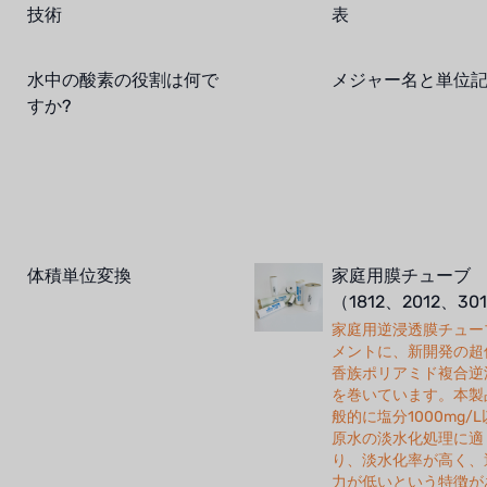
技術
表
水中の酸素の役割は何で
メジャー名と単位
すか?
体積単位変換
家庭用膜チューブ
（1812、2012、30
家庭用逆浸透膜チュー
メントに、新開発の超
香族ポリアミド複合逆
を巻いています。本製
般的に塩分1000mg/
原水の淡水化処理に適
り、淡水化率が高く、
力が低いという特徴が