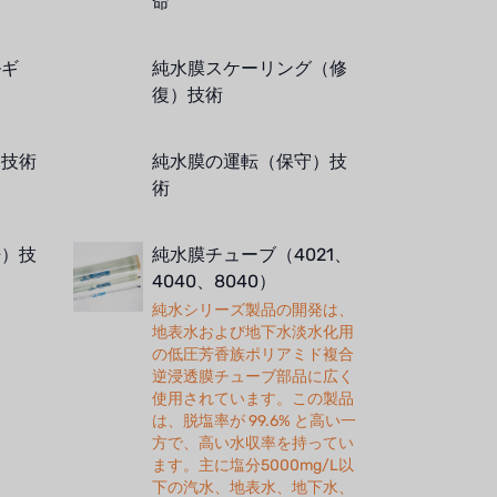
命
ルギ
純水膜スケーリング（修
復）技術
）技術
純水膜の運転（保守）技
術
浄）技
純水膜チューブ（4021、
4040、8040）
純水シリーズ製品の開発は、
地表水および地下水淡水化用
の低圧芳香族ポリアミド複合
逆浸透膜チューブ部品に広く
使用されています。この製品
は、脱塩率が 99.6% と高い一
方で、高い水収率を持ってい
ます。主に塩分5000mg/L以
下の汽水、地表水、地下水、