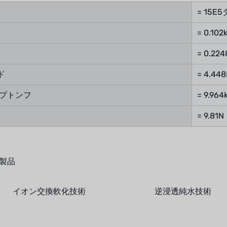
= 15E
= 0.102
= 0.224
ド
= 4.44
ンプトンフ
= 9.964
= 9.81N
製品
イオン交換軟化技術
逆浸透純水技術