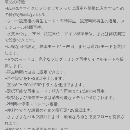
製品の特徴：
–EEPROMマイクロプロセッサメモリに設定を簡単に入力するため
オルトレマーレ
の操作が簡単なパネル。
–フロー設定後の再生モード：即時再生、設定時間再生の遅延、ス
NIPCON
ケジュール時間再生。
–水質単位は、PPM、法定単位、ドイツ標準単位、または体積測定
トロコイド
で設定できます。
–広範な日付設定、標準モード1〜99日、または週7日モードを選択
国内
します。
– 9つのモードは、完全なプログラミング再生サイクルモードを提
自我
供します。
–再生時間は自由に設定できます。
加藤
–再生設定を1〜28日停止します。
–直径6 "〜30"のFRPドラムを使用できます。
レシップ
–選択可能な再生モード：順方向再生または逆方向再生。
–複製および操作データは消去可能なメモリに保存されます。
ATS
–2時間の停電ストレージ容量。
–便利で安全な設置のための変圧器12V電源出力。
ジャコビ
–さまざまなバルブ設計により、最適なろ過と逆洗フローが提供さ
れます。
ETATRON
–補給水としてろ過水を使用します。