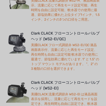
美國CLACK 流量式調節弁 WS2-H、液晶画面表
示、流量に応じて再生モード設定可能、再生
時間を自由に設定可能、軟水器での使用に最
適、節塩効果に優れた上位タイプ1インチ、1.5
インチ、2インチの3つの口径をご用意。
Clark CLACK フローコントロールバルブ
ヘッド (WS2-EI/QC)
美國CLACK フロー式調節弁 WS2-EI/QC 液晶
画面表示付、流量に応じた再生モード設定、
再生時間も自由に設定可能 軟水器での使用に
最適で、節塩効果に優れています. 1" と 1.5" の
トップ マウント モデルがあります。 "、2" の
3 種類の口径を選択できます。
Clark CLACK フローコントロールバルブ
ヘッド (WS2-EI)
美國CLACK 流量式調節弁 WS2-EI は液晶画面
表示を採用し、流量に応じて再生モードを設
定でき、再生時間も自由に設定でき、軟水器