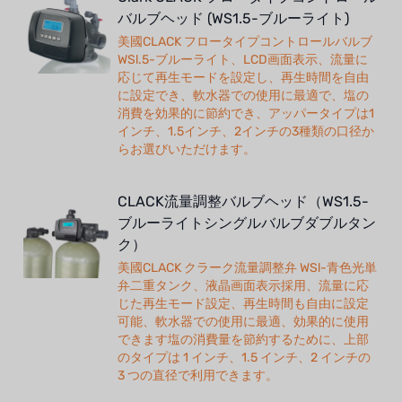
バルブヘッド (WS1.5-ブルーライト)
美國CLACK フロータイプコントロールバルブ
WSl.5-ブルーライト、LCD画面表示、流量に
応じて再生モードを設定し、再生時間を自由
に設定でき、軟水器での使用に最適で、塩の
消費を効果的に節約でき、アッパータイプは1
インチ、1.5インチ、2インチの3種類の口径か
らお選びいただけます。
CLACK流量調整バルブヘッド（WS1.5-
ブルーライトシングルバルブダブルタン
ク）
美國CLACK クラーク流量調整弁 WSl-青色光単
弁二重タンク、液晶画面表示採用、流量に応
じた再生モード設定、再生時間も自由に設定
可能、軟水器での使用に最適、効果的に使用
できます塩の消費量を節約するために、上部
のタイプは 1 インチ、1.5 インチ、2 インチの
3 つの直径で利用できます。