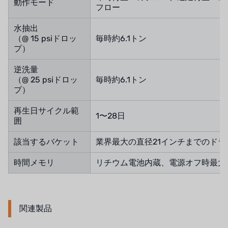
動作モード
フロー
水抽出
（@ 15 psiドロッ
毎時約6.1トン
プ）
逆洗量
（@ 25 psiドロッ
毎時約6.1トン
プ）
再生日サイクル範
1〜28日
囲
該当するバケット
業界最大の直径21インチまでのド
時間メモリ
リチウム電池内蔵、電源オフ時最大
関連製品