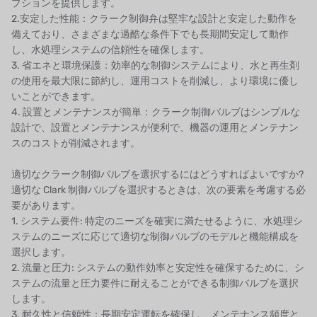
プションを提供します。
2.安定した性能：クラーク制御弁は堅牢な設計と安定した動作を
備えており、さまざまな過酷な条件下でも長期間安定して動作
し、水処理システムの信頼性を確保します。
3. 省エネと環境保護：効率的な制御システムにより、水と再生剤
の使用を最大限に節約し、運用コストを削減し、より環境に優し
いことができます。
4. 設置とメンテナンスが簡単：クラーク制御バルブはシンプルな
設計で、設置とメンテナンスが便利で、機器の運用とメンテナン
スのコストが削減されます。
適切なクラーク制御バルブを選択するにはどうすればよいですか?
適切な Clark 制御バルブを選択するときは、次の要素を考慮する必
要があります。
1. システム要件: 特定のニーズを確実に満たせるように、水処理シ
ステムのニーズに応じて適切な制御バルブのモデルと機能構成を
選択します。
2. 流量と圧力: システムの動作効率と安定性を確保するために、シ
ステムの流量と圧力要件に耐えることができる制御バルブを選択
します。
3. 耐久性と信頼性：長期安定運転を確保し、メンテナンス頻度と