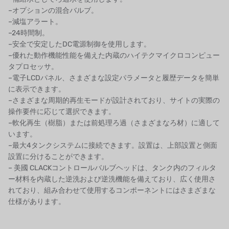
–オプションの混合バルブ。
ウェーブサイバー
–減塩アラート。
–24時間制。
ボスキーニ
–安全で安定したDC電源制御を使用します。
–優れた動作機能性能を備えた内蔵のハイテクマイクロコンピュー
NIPPON
タプロセッサ。
–電子LCDパネル、さまざまな設定パラメータと履歴データを簡単
WL
に表示できます。
–さまざまな周期的再生モードが設計されており、サイトの実際の
キャッシュアクメ
操作要件に応じて選択できます。
–軟化再生（樹脂）または前処理ろ過（さまざまなろ材）に適して
矢崎
います。
–最大4タンクシステムに接続できます。設置は、上部設置と側面
RUNXIN
設置に分けることができます。
– 美國 CLACKコントロールバルブヘッドは、タンク内のフィルタ
ー材料を内蔵した逆洗および逆洗機能を備えており、広く使用さ
れており、組み合わせて使用するコンポーネントにはさまざまな
仕様があります。