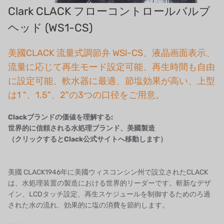
デンマークダンフォス
Clark CLACK フローコントロールバルブ
タイHAYCARB
ヘッド (WS1-CS)
フランスSUNTEC
美國CLACK 流量式調節弁 WSl-CS、液晶画面表示、
流量に応じて再生モード設定可能、再生時間も自由
UK PUROLITE
に設定可能、軟水器に最適、節塩効果が高い、上型
日本のNOP
は1 "、1.5"、2"の3つの口径をご用意。
日本オリンピック
Clackブランドの価値を理解する:
世界的に信頼される水処理ブランド、美國製造
日本勝浦
（クリックするとClack公式サイトへ移動します）
BRAHMA、イタリア
美國 CLACK1946年に美國ウィスコンシン州で設立されたCLACK
鷺宮
は、水処理装置の製造における世界的リーダーです。斬新なデザ
イン、LCDタッチ設定、再生スケジュールを制御するためのろ過
ハネウェル
された水の流れ、効果的に塩の消費を節約します。
アズビル（山武）