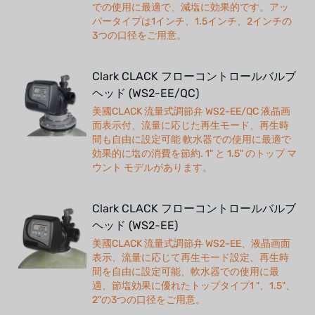
での使用に最適で、減塩に効果的です。アッ
パータイプは1インチ、1.5インチ、2インチの
3つの口径をご用意。
Clark CLACK フローコントロールバルブ
ヘッド (WS2-EE/QC)
美國CLACK 流量式調節弁 WS2-EE/QC 液晶画
面表示付、流量に応じた再生モード、再生時
間も自由に設定可能 軟水器での使用に最適で
効果的に塩の消費を節約. 1" と 1.5" のトップ マ
ウント モデルがあります。
Clark CLACK フローコントロールバルブ
ヘッド (WS2-EE)
美國CLACK 流量式調節弁 WS2-EE、液晶画面
表示、流量に応じて再生モード設定、再生時
間を自由に設定可能、軟水器での使用に最
適、節塩効果に優れたトップタイプ1 "、1.5"、
2"の3つの口径をご用意。