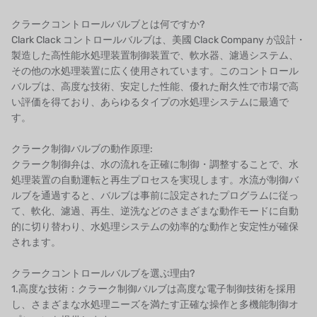
クラークコントロールバルブとは何ですか?
Clark Clack コントロールバルブは、美國 Clack Company が設計・
製造した高性能水処理装置制御装置で、軟水器、濾過システム、
その他の水処理装置に広く使用されています。このコントロール
バルブは、高度な技術、安定した性能、優れた耐久性で市場で高
い評価を得ており、あらゆるタイプの水処理システムに最適で
す。
クラーク制御バルブの動作原理:
クラーク制御弁は、水の流れを正確に制御・調整することで、水
処理装置の自動運転と再生プロセスを実現します。水流が制御バ
ルブを通過すると、バルブは事前に設定されたプログラムに従っ
て、軟化、濾過、再生、逆洗などのさまざまな動作モードに自動
的に切り替わり、水処理システムの効率的な動作と安定性が確保
されます。
クラークコントロールバルブを選ぶ理由?
1.高度な技術：クラーク制御バルブは高度な電子制御技術を採用
し、さまざまな水処理ニーズを満たす正確な操作と多機能制御オ