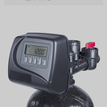
日本 TOHKEMY
ルイシュンについて
義大利AQUA
お問い合わせ
デモブランド
リクルートリセラーフォーム
USダウ
アイデックスUSA
US CLACK
エマーソン、アメリカ
アメリカンペンテア
SIEMENSドイツ
アメリカのプルサフィーダー