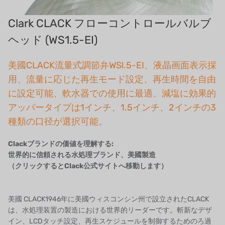
デンマークダンフォス
Clark CLACK フローコントロールバルブ
タイHAYCARB
ヘッド (WS1.5-EI)
フランスSUNTEC
美國CLACK流量式調節弁WSl.5-EI、液晶画面表示採
用、流量に応じた再生モード設定、再生時間を自由
UK PUROLITE
に設定可能、軟水器での使用に最適、減塩に効果的
日本のNOP
アッパータイプは1インチ、1.5インチ、2インチの3
種類の口径が選択可能。
日本オリンピック
Clackブランドの価値を理解する:
日本勝浦
世界的に信頼される水処理ブランド、美國製造
（クリックするとClack公式サイトへ移動します）
BRAHMA、イタリア
鷺宮
美國 CLACK1946年に美國ウィスコンシン州で設立されたCLACK
は、水処理装置の製造における世界的リーダーです。斬新なデザ
ハネウェル
イン、LCDタッチ設定、再生スケジュールを制御するためのろ過