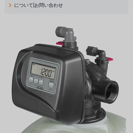
について|お問い合わせ
日本 TOHKEMY
ルイシュンについて
義大利AQUA
お問い合わせ
デモブランド
リクルートリセラーフォーム
USダウ
アイデックスUSA
US CLACK
エマーソン、アメリカ
アメリカンペンテア
SIEMENSドイツ
アメリカのプルサフィーダー