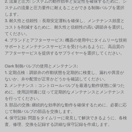
2. 流量と圧力: システムの動作効率と安定性を確保するために、シ
ステムの流量と圧力要件に耐えることができる制御バルブを選択
します。
3. 耐久性と信頼性：長期安定運転を確保し、メンテナンス頻度と
コストを削減するために、耐久性と信頼性の高い調節弁を選択し
てください。
4. ブランドとアフターサービス: 機器の使用中にタイムリーな技術
サポートとメンテナンスサービスを受けられるように、高品質の
アフターサービスを提供するサプライヤーを選択してください。
Clark 制御バルブの使用とメンテナンス:
1. 定期点検：調節弁の作動状態を定期的に検査し、漏れや異音が
ないか、弁や配管が正常かどうかを確認してください。
2. メンテナンス：コントロールバルブを最適な動作状態に保つた
めに、使用説明書に従って定期的なメンテナンスとメンテナンス
を行ってください。
3. 部品の交換: 継続的な効率的な動作を確保するために、必要に応
じて制御バルブの部品を交換します。
4. 保守記録: 問題をタイムリーに発見して解決できるように、各検
査、修理、交換を記録する詳細な保守記録を作成します。