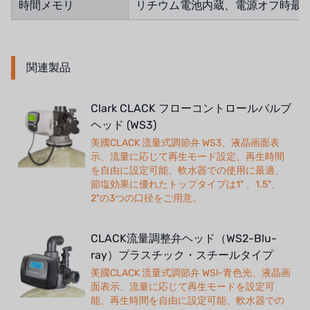
時間メモリ
リチウム電池内蔵、電源オフ時最大
関連製品
Clark CLACK フローコントロールバルブ
ヘッド (WS3)
美國CLACK 流量式調節弁 WS3、液晶画面表
示、流量に応じて再生モード設定、再生時間
を自由に設定可能、軟水器での使用に最適、
節塩効果に優れたトップタイプは1" 、1.5"、
2"の3つの口径をご用意。
CLACK流量調整弁ヘッド（WS2-Blu-
ray）プラスチック・スチールタイプ
美國CLACK 流量式調節弁 WSl-青色光、液晶画
面表示、流量に応じて再生モードを設定可
能、再生時間を自由に設定可能、軟水器での