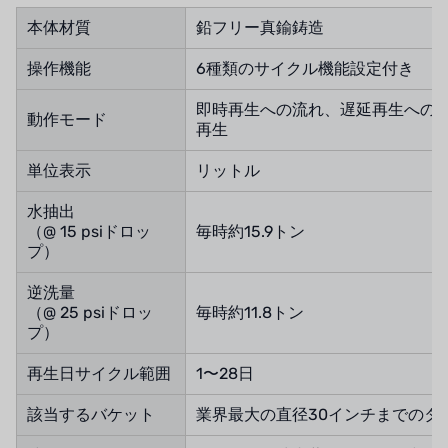
本体材質
鉛フリー真鍮鋳造
操作機能
6種類のサイクル機能設定付き
即時再生への流れ、遅延再生への
動作モード
再生
単位表示
リットル
水抽出
（@ 15 psiドロッ
毎時約15.9トン
プ）
逆洗量
（@ 25 psiドロッ
毎時約11.8トン
プ）
再生日サイクル範囲
1〜28日
該当するバケット
業界最大の直径30インチまでのタ