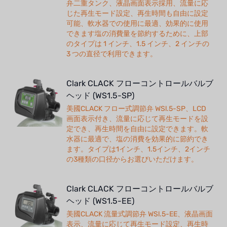
弁二重タンク、液晶画面表示採用、流量に応
じた再生モード設定、再生時間も自由に設定
可能、軟水器での使用に最適、効果的に使用
できます塩の消費量を節約するために、上部
のタイプは 1 インチ、1.5 インチ、2 インチの
3 つの直径で利用できます。
Clark CLACK フローコントロールバルブ
ヘッド (WS1.5-SP)
美國CLACK フロー式調節弁 WSl.5-SP、LCD
画面表示付き、流量に応じて再生モードを設
定でき、再生時間を自由に設定できます。軟
水器に最適で、塩の消費を効果的に節約でき
ます。タイプは1インチ、1.5インチ、2インチ
の3種類の口径からお選びいただけます。
Clark CLACK フローコントロールバルブ
ヘッド (WS1.5-EE)
美國CLACK 流量式調節弁 WSl.5-EE、液晶画面
表示、流量に応じて再生モード設定、再生時