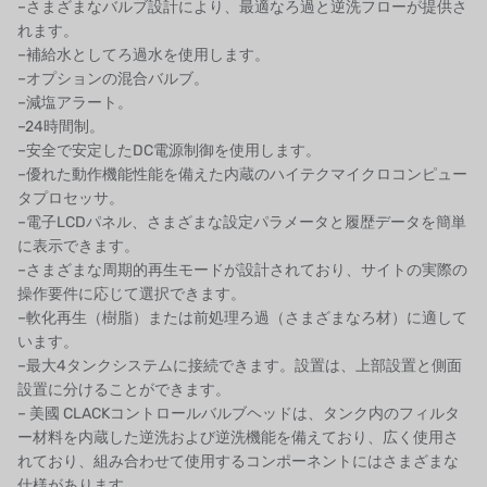
–さまざまなバルブ設計により、最適なろ過と逆洗フローが提供さ
ETATRON
れます。
–補給水としてろ過水を使用します。
ウェーブサイバー
–オプションの混合バルブ。
–減塩アラート。
ボスキーニ
–24時間制。
–安全で安定したDC電源制御を使用します。
NIPPON
–優れた動作機能性能を備えた内蔵のハイテクマイクロコンピュー
タプロセッサ。
WL
–電子LCDパネル、さまざまな設定パラメータと履歴データを簡単
に表示できます。
キャッシュアクメ
–さまざまな周期的再生モードが設計されており、サイトの実際の
操作要件に応じて選択できます。
矢崎
–軟化再生（樹脂）または前処理ろ過（さまざまなろ材）に適して
います。
RUNXIN
–最大4タンクシステムに接続できます。設置は、上部設置と側面
設置に分けることができます。
– 美國 CLACKコントロールバルブヘッドは、タンク内のフィルタ
ー材料を内蔵した逆洗および逆洗機能を備えており、広く使用さ
れており、組み合わせて使用するコンポーネントにはさまざまな
仕様があります。