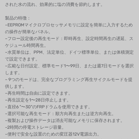
された水の流れ、効果的に塩の消費を節約します。
アズビル（山武）
製品の特徴：
オルトレマーレ
–EEPROMマイクロプロセッサメモリに設定を簡単に入力するため
の操作が簡単なパネル。
NIPCON
–フロー設定後の再生モード：即時再生、設定時間再生の遅延、ス
ケジュール時間再生。
トロコイド
–水質単位は、PPM、法定単位、ドイツ標準単位、または体積測定
で設定できます。
国内
–広範な日付設定、標準モード1〜99日、または週7日モードを選択
します。
自我
– 9つのモードは、完全なプログラミング再生サイクルモードを提
供します。
加藤
–再生時間は自由に設定できます。
–再生設定を1〜28日停止します。
レシップ
–直径6 "〜30"のFRPドラムを使用できます。
–選択可能な再生モード：順方向再生または逆方向再生。
ATS
–複製および操作データは消去可能なメモリに保存されます。
–2時間の停電ストレージ容量。
ジャコビ
–便利で安全な設置のための変圧器12V電源出力。