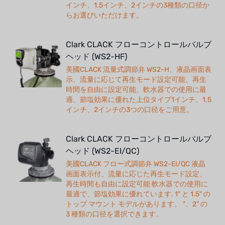
インチ、1.5インチ、2インチの3種類の口径か
らお選びいただけます。
Clark CLACK フローコントロールバルブ
ヘッド (WS2-HF)
美國CLACK 流量式調節弁 WS2-H、液晶画面表
示、流量に応じて再生モード設定可能、再生
時間を自由に設定可能、軟水器での使用に最
適、節塩効果に優れた上位タイプ1インチ、1.5
インチ、2インチの3つの口径をご用意。
Clark CLACK フローコントロールバルブ
ヘッド (WS2-EI/QC)
美國CLACK フロー式調節弁 WS2-EI/QC 液晶
画面表示付、流量に応じた再生モード設定、
再生時間も自由に設定可能 軟水器での使用に
最適で、節塩効果に優れています. 1" と 1.5" の
トップ マウント モデルがあります。 "、2" の
3 種類の口径を選択できます。