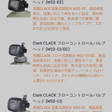
ヘッド (WS2-EE)
美國CLACK 流量式調節弁 WS2-EE、液晶画面
表示、流量に応じて再生モード設定、再生時
間を自由に設定可能、軟水器での使用に最
適、節塩効果に優れたトップタイプ1 "、1.5"、
2"の3つの口径をご用意。
Clark CLACK フローコントロールバルブ
ヘッド (WS2-CI/QC)
美國CLACK フロー式調節弁 WS2-CI/QC、液晶
画面表示付、流量に応じた再生モード、再生
時間も自由に設定可能、軟水器での使用に最
適、効果的な減塩が可能アッパータイプは1イ
ンチ、1.5インチ、2インチの3種類の口径から
お選びいただけます。
Clark CLACK フローコントロールバルブ
ヘッド (WS2-CI)
美國CLACK 流量式調節弁 WS2-CI、液晶画面