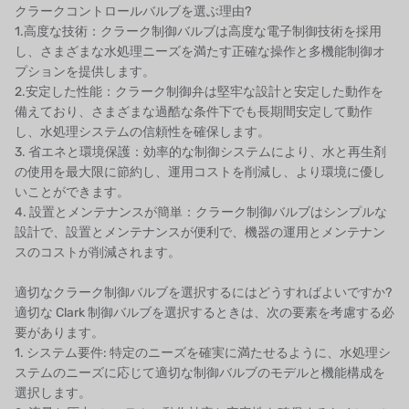
クラークコントロールバルブを選ぶ理由?
1.高度な技術：クラーク制御バルブは高度な電子制御技術を採用
し、さまざまな水処理ニーズを満たす正確な操作と多機能制御オ
プションを提供します。
2.安定した性能：クラーク制御弁は堅牢な設計と安定した動作を
備えており、さまざまな過酷な条件下でも長期間安定して動作
し、水処理システムの信頼性を確保します。
3. 省エネと環境保護：効率的な制御システムにより、水と再生剤
の使用を最大限に節約し、運用コストを削減し、より環境に優し
いことができます。
4. 設置とメンテナンスが簡単：クラーク制御バルブはシンプルな
設計で、設置とメンテナンスが便利で、機器の運用とメンテナン
スのコストが削減されます。
適切なクラーク制御バルブを選択するにはどうすればよいですか?
適切な Clark 制御バルブを選択するときは、次の要素を考慮する必
要があります。
1. システム要件: 特定のニーズを確実に満たせるように、水処理シ
ステムのニーズに応じて適切な制御バルブのモデルと機能構成を
選択します。