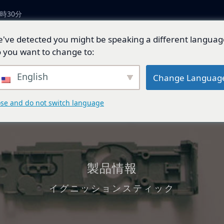
時30分
've detected you might be speaking a different languag
につい
製品とソリューショ
技術開
ジェネ
 you want to change to:
ン
発
ド
English
Change Languag
ose and do not switch language
製品情報
イグニッションスティック