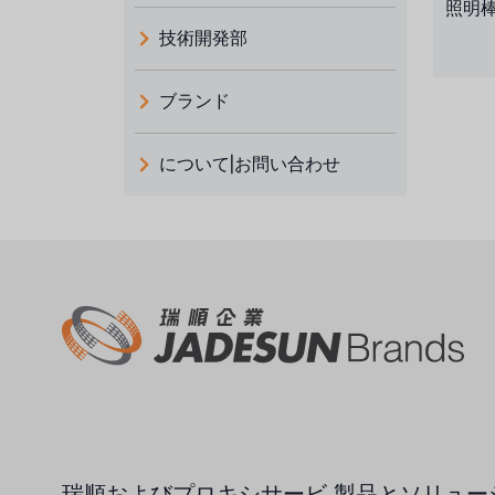
照明
技術開発部
ブランド
義大利 ATLAS
について|お問い合わせ
日本 TOHKEMY
ルイシュンについて
義大利AQUA
お問い合わせ
デモブランド
リクルートリセラーフォーム
USダウ
アイデックスUSA
US CLACK
エマーソン、アメリカ
瑞順およびプロキシサービ
製品とソリュー