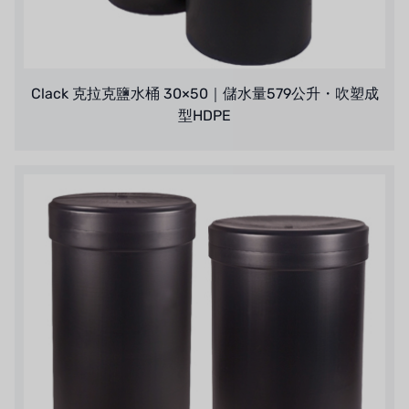
オルトレマーレ
NIPCON
Clack 克拉克鹽水桶 30×50｜儲水量579公升・吹塑成
トロコイド
型HDPE
国内
自我
加藤
レシップ
ATS
ジャコビ
ETATRON