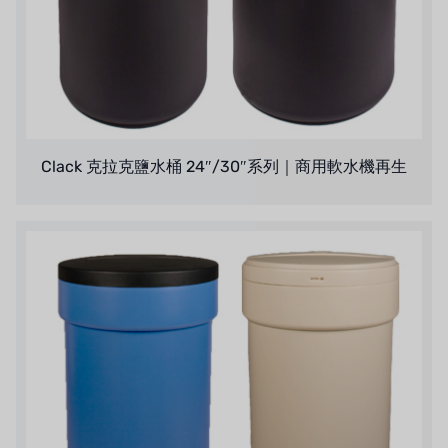
ウェーブサイバー
ボスキーニ
NIPPON
WL
Clack 克拉克鹽水桶 24″/30″系列｜商用軟水機再生
キャッシュアクメ
矢崎
RUNXIN