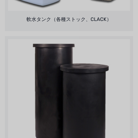
タイHAYCARB
軟水タンク（各種ストック、CLACK）
フランスSUNTEC
美國 PUROLITE
日本のNOP
日本オリンピック
日本勝浦
BRAHMA、イタリア
鷺宮
ハネウェル
アズビル（山武）