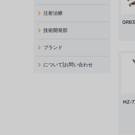
注射治療
QR
技術開発部
ブランド
義大利 ATLAS
について|お問い合わせ
日本 TOHKEMY
ルイシュンについて
義大利AQUA
お問い合わせ
デモブランド
リクルートリセラーフォーム
MZ-
USダウ
アイデックスUSA