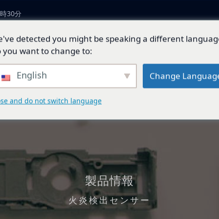
時30分
've detected you might be speaking a different languag
につい
製品とソリューショ
技術開
ジェネ
 you want to change to:
ン
発
ド
English
Change Languag
ose and do not switch language
製品情報
火炎検出センサー