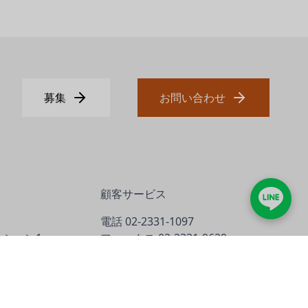
募集
お問い合わせ
顧客サービス
電話
02-2331-1097
セクション1、
ファックス
02-2331-9629
outh Road
Eメール
info@jadesun.com
YouTubeビデオを教えるテク
ノロジー