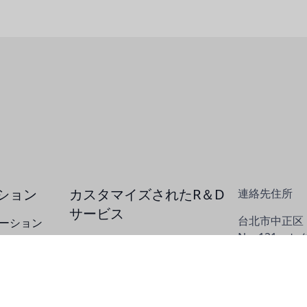
ション
カスタマイズされたR＆D
連絡先住所
サービス
台北市中正区
ーション
No. 121、
熱エネルギー技術の研究開発
Chongqing S
水質技術の研究開発
ョン
化学技術の研究開発