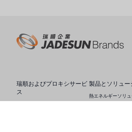
US CLACK
エマーソン、アメリカ
アメリカンペンテア
SIEMENSドイツ
アメリカのプルサフィーダー
デンマークダンフォス
タイHAYCARB
瑞順およびプロキシサービ
製品とソリュー
ス
フランスSUNTEC
熱エネルギーソリュ
ルイシュンについて
水質ソリューション
UK PUROLITE
一般的なエージェントサービス
ケミカルソリューシ
日本のNOP
日本オリンピック