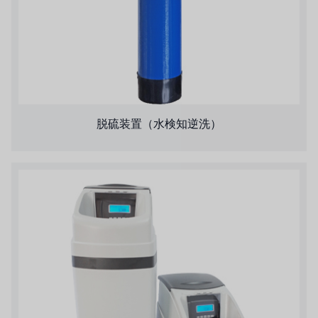
鷺宮
ハネウェル
アズビル（山武）
オルトレマーレ
脱硫装置（水検知逆洗）
NIPCON
トロコイド
国内
自我
加藤
レシップ
ATS