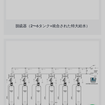
脱硫器（2〜6タンク+統合された特大給水）