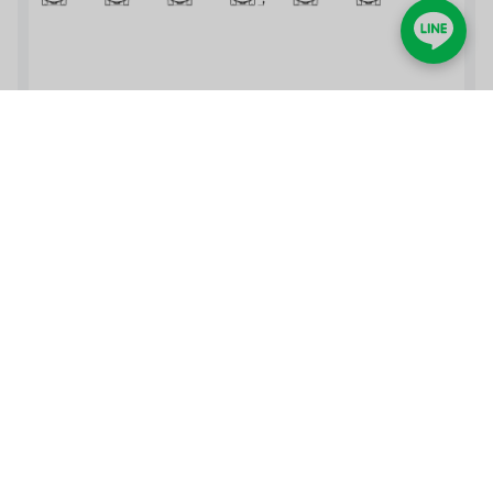
脱硫器（2〜6タンク+統合多目的および1バックアッ
プ）