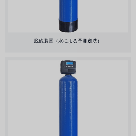
SIEMENSドイツ
アメリカのプルサフィーダー
デンマークダンフォス
脱硫装置（水による予測逆洗）
タイHAYCARB
フランスSUNTEC
UK PUROLITE
日本のNOP
日本オリンピック
日本勝浦
BRAHMA、イタリア