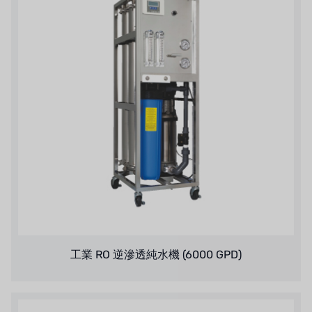
加藤
レシップ
ATS
ジャコビ
ETATRON
ウェーブサイバー
ボスキーニ
NIPPON
工業 RO 逆滲透純水機 (6000 GPD)
WL
キャッシュアクメ