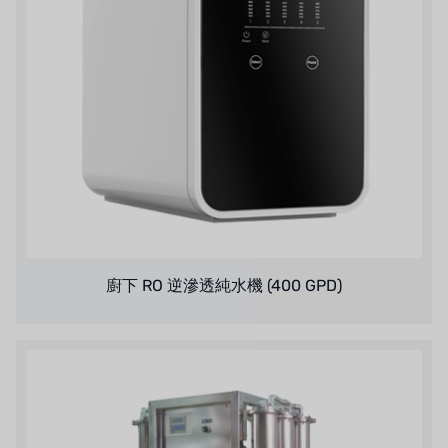
エマーソン、アメリカ
アメリカンペンテア
SIEMENSドイツ
アメリカのプルサフィーダー
デンマークダンフォス
タイHAYCARB
廚下 RO 逆滲透純水機 (400 GPD)
フランスSUNTEC
美國 PUROLITE
日本のNOP
日本オリンピック