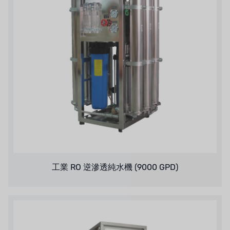
日本勝浦
BRAHMA、イタリア
鷺宮
ハネウェル
アズビル（山武）
オルトレマーレ
NIPCON
工業 RO 逆滲透純水機 (9000 GPD)
トロコイド
国内
自我