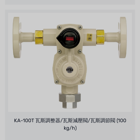
ATS
ジャコビ
ETATRON
ウェーブサイバー
ボスキーニ
NIPPON
WL
キャッシュアクメ
KA-100T 瓦斯調整器/瓦斯減壓閥/瓦斯調節閥 (100
矢崎
kg/h)
RUNXIN