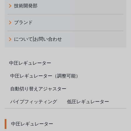
技術開発部
ブランド
義大利 ATLAS
について|お問い合わせ
日本 TOHKEMY
ルイシュンについて
義大利AQUA
お問い合わせ
中圧レギュレーター
デモブランド
リクルートリセラーフォーム
中圧レギュレーター（調整可能）
USダウ
自動切り替えアジャスター
アイデックスUSA
パイプフィッティング
低圧レギュレーター
US CLACK
エマーソン、アメリカ
中圧レギュレーター