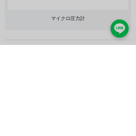
マイクロ圧力計
低圧レギュレーター
KLS-70 瓦斯調整器/瓦斯減壓閥/瓦斯調節閥 (70 kg/h)