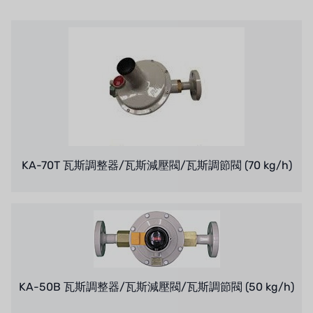
アメリカンペンテア
SIEMENSドイツ
アメリカのプルサフィーダー
デンマークダンフォス
タイHAYCARB
フランスSUNTEC
KA-70T 瓦斯調整器/瓦斯減壓閥/瓦斯調節閥 (70 kg/h)
UK PUROLITE
日本のNOP
日本オリンピック
KA-50B 瓦斯調整器/瓦斯減壓閥/瓦斯調節閥 (50 kg/h)
日本勝浦