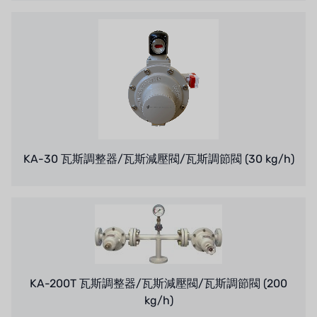
BRAHMA、イタリア
鷺宮
ハネウェル
アズビル（山武）
オルトレマーレ
KA-30 瓦斯調整器/瓦斯減壓閥/瓦斯調節閥 (30 kg/h)
NIPCON
トロコイド
国内
自我
KA-200T 瓦斯調整器/瓦斯減壓閥/瓦斯調節閥 (200
加藤
kg/h)
レシップ