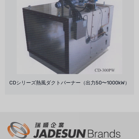
USダウ
アイデックスUSA
US CLACK
エマーソン、アメリカ
アメリカンペンテア
SIEMENSドイツ
CDシリーズ熱風ダクトバーナー（出力50〜1000kW）
アメリカのプルサフィーダー
デンマークダンフォス
タイHAYCARB
フランスSUNTEC