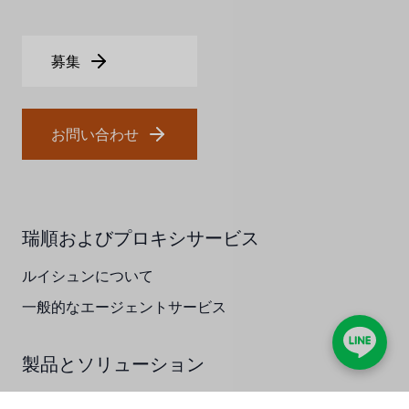
UK PUROLITE
日本のNOP
募集
日本オリンピック
日本勝浦
お問い合わせ
BRAHMA、イタリア
鷺宮
瑞順およびプロキシサービス
ハネウェル
ルイシュンについて
アズビル（山武）
一般的なエージェントサービス
オルトレマーレ
製品とソリューション
NIPCON
熱エネルギーソリューション
トロコイド