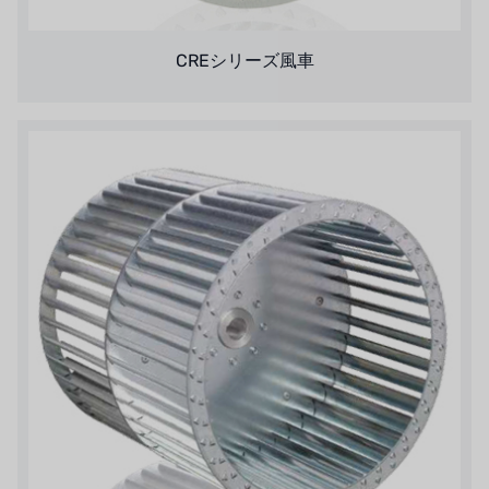
オルトレマーレ
CREシリーズ風車
NIPCON
トロコイド
国内
自我
加藤
レシップ
ATS
ジャコビ
ETATRON