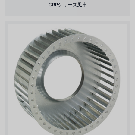
CRPシリーズ風車
タイHAYCARB
フランスSUNTEC
UK PUROLITE
日本のNOP
日本オリンピック
日本勝浦
BRAHMA、イタリア
鷺宮
ハネウェル
アズビル（山武）