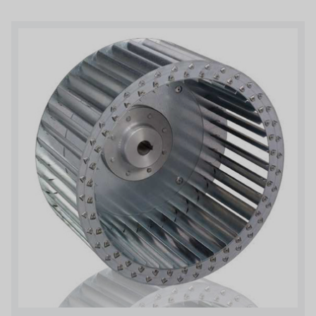
ルイシュンについて
義大利AQUA
お問い合わせ
デモブランド
リクルートリセラーフォーム
USダウ
アイデックスUSA
US CLACK
エマーソン、アメリカ
アメリカンペンテア
SIEMENSドイツ
アメリカのプルサフィーダー
デンマークダンフォス