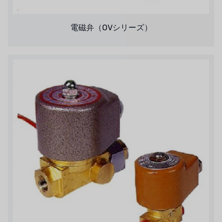
オルトレマーレ
電磁弁（OVシリーズ）
NIPCON
トロコイド
国内
自我
加藤
レシップ
ATS
ジャコビ
ETATRON