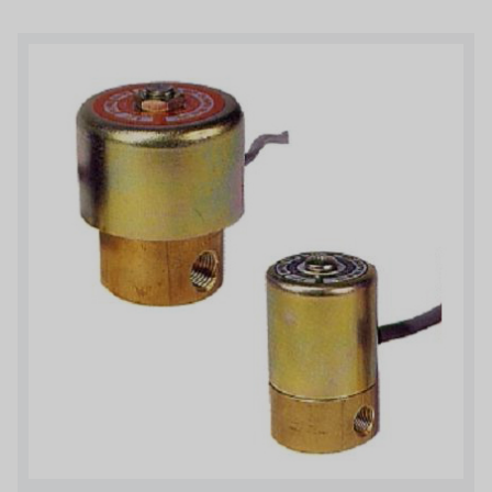
ルイシュンについて
義大利AQUA
お問い合わせ
デモブランド
リクルートリセラーフォーム
USダウ
アイデックスUSA
US CLACK
エマーソン、アメリカ
アメリカンペンテア
SIEMENSドイツ
アメリカのプルサフィーダー
デンマークダンフォス