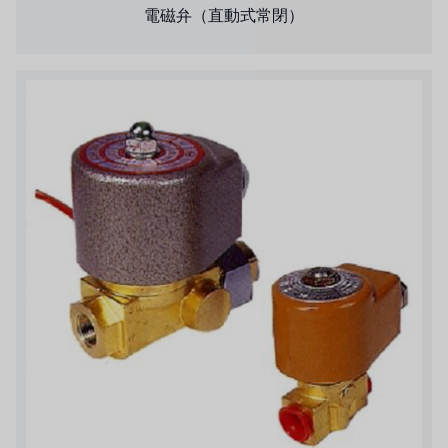
電磁弁（直動式常閉）
タイHAYCARB
フランスSUNTEC
UK PUROLITE
日本のNOP
日本オリンピック
日本勝浦
BRAHMA、イタリア
鷺宮
ハネウェル
アズビル（山武）