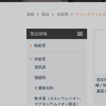
表紙
製品
水処理
クイックフィルタ
製品情報
熱処理
水処理
脱気器
脱硫剤
克拉克
桶 /
ヒ素除去剤
濾器 
軟水器（カルシウムイオン、
マグネシウムイオン除去）