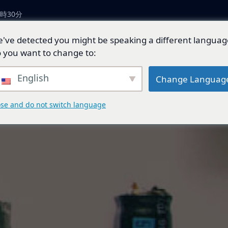
時30分
've detected you might be speaking a different languag
につい
製品とソリューショ
技術開
ジェネ
 you want to change to:
ン
発
ド
English
Change Languag
ose and do not switch language