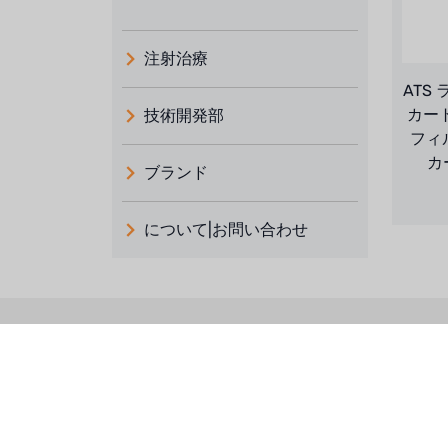
注射治療
ATS
カー
技術開発部
フィ
カ
ブランド
義大利 ATLAS
について|お問い合わせ
日本 TOHKEMY
ルイシュンについて
義大利AQUA
お問い合わせ
デモブランド
リクルートリセラーフォーム
USダウ
アイデックスUSA