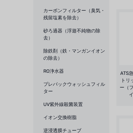
カーボンフィルター（臭気・
残留塩素を除去）
砂ろ過器（浮遊不純物の除
去）
除鉄剤（鉄・マンガンイオン
の除去）
RO浄水器
ATS
トリ
プレバックウォッシュフィル
ー（
ター
イ
UV紫外線殺菌装置
イオン交換樹脂
逆浸透膜チューブ