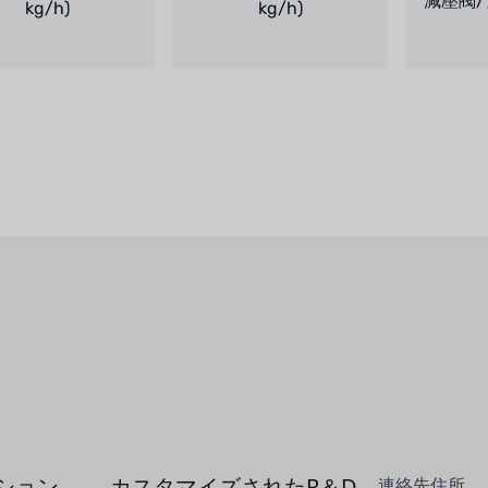
減壓閥/
kg/h)
kg/h)
ション
カスタマイズされたR＆D
連絡先住所