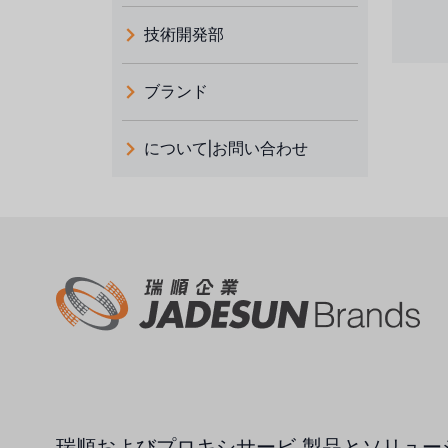
技術開発部
ブランド
義大利 ATLAS
について|お問い合わせ
日本 TOHKEMY
ルイシュンについて
義大利AQUA
お問い合わせ
デモブランド
リクルートリセラーフォーム
USダウ
アイデックスUSA
US CLACK
エマーソン、アメリカ
瑞順およびプロキシサービ
製品とソリュー